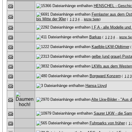
HENSCHEL - Geschicht
Fernlaster aus dem Ost
bis Mitte der 90er
(
1
2
3
4
...
letzte Seite
)
I F A - alle Modelle und
Barkas
(
1
2
3
4
...
letzte Se
Kaelble-LKW-Oldtimer
gelbe (und graue) Post
LKWs aus dem Westen 
Borgward Konzern
(
1
2
3
Hansa Lloyd
Alte Lkw-Bilder - "Aus
Saurer LKW - die Sa
Fuhrparks von früher
(
1