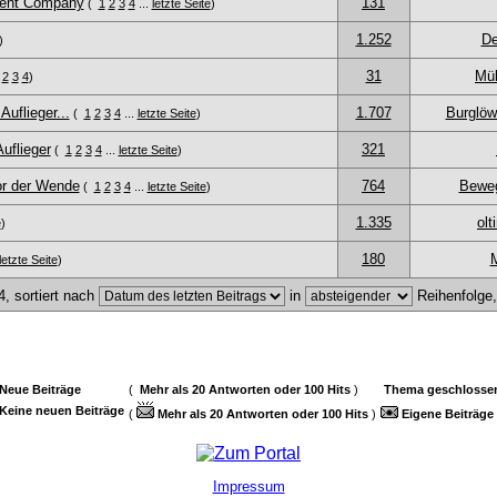
ment Company
131
(
1
2
3
4
...
letzte Seite
)
1.252
De
)
31
Mül
2
3
4
)
uflieger...
1.707
Burglöw
(
1
2
3
4
...
letzte Seite
)
uflieger
321
(
1
2
3
4
...
letzte Seite
)
r der Wende
764
Bewe
(
1
2
3
4
...
letzte Seite
)
1.335
ol
e
)
180
letzte Seite
)
, sortiert nach
in
Reihenfolge
Neue Beiträge
(
Mehr als 20 Antworten oder 100 Hits
)
Thema geschlosse
Keine neuen Beiträge
(
Mehr als 20 Antworten oder 100 Hits
)
Eigene Beiträge
Impressum