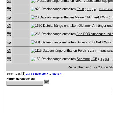
AEC - Associated Equip
Faun
(
1
2
3
4
...
letzte Seite
Meine Oldtimer-LKW`s
(
1
Oldtimer, Anhänger und A
Alte DDR Anhänger und A
Bilder von DDR-LKWs vo
Ford
(
1
2
3
4
...
letzte Seit
Scammel, GB
(
1
2
3
4
...
Zeige Themen 1 bis 23 von 514
[1]
Seiten (23):
2
3
4
5
nächste »
...
letzte »
Forum durchsuchen: