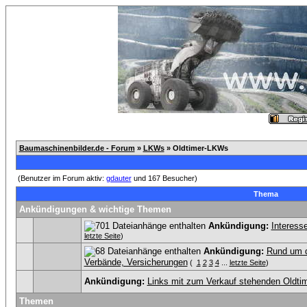
Baumaschinenbilder.de - Forum
»
LKWs
» Oldtimer-LKWs
(Benutzer im Forum aktiv:
gdauter
und 167 Besucher)
Thema
Ankündigungen & wichtige Themen
Ankündigung:
Interess
letzte Seite
)
Ankündigung:
Rund um 
Verbände, Versicherungen
(
1
2
3
4
...
letzte Seite
)
Ankündigung:
Links mit zum Verkauf stehenden Oldti
Themen