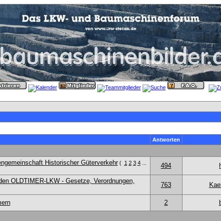
Antworten
engemeinschaft Historischer Güterverkehr
(
1
2
3
4
...
494
den OLDTIMER-LKW - Gesetze, Verordnungen,
763
Kae
mern
2