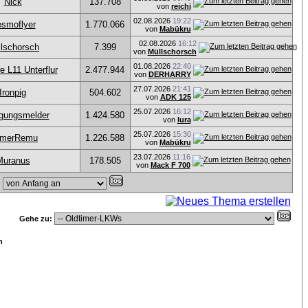
Nick
137.708
von
reichi
02.08.2026
19:22
smoflyer
1.770.066
von
Mabükru
02.08.2026
16:12
lschorsch
7.399
von
Müllschorsch
01.08.2026
22:40
e L11 Unterflur
2.477.944
von
DERHARRY
27.07.2026
21:41
Ironpig
504.602
von
ADK 125
25.07.2026
16:12
gungsmelder
1.424.580
von
lura
25.07.2026
15:30
timerRemu
1.226.588
von
Mabükru
23.07.2026
11:16
Muranus
178.505
von
Mack F 700
,
Gehe zu:
n