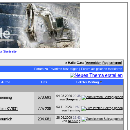
» Hallo Gast [
Anmelden
|
Registrieren
]
Forum zu Favoriten hinzufügen
|
Forum als gelesen markieren
Autor
Hits
Letzter Beitrag
04.08.2026
20:35
henning
678.693
von
Borgward
03.11.2023
21:59
lble KV631
775.238
von
henning
28.06.2009
16:43
brumich
204.681
von
henning