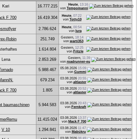
Heute
,
13:16
Kari
16.777.215
von
Tempomanni
Heute
,
07:22
ck F 700
16.419.304
von
Totty10
Heute
,
00:54
smoflyer
2.786.624
von
lura
Gestern,
18:14
rex-Robin
251.749
von
warti353
Gestern,
12:25
sterhaftes
1.614.804
von
Fritzle
Gestern,
11:39
Lena
2.853.269
von
roadrunner-eu
05.08.2026
15:09
Tornado
5.988.467
von
Gummi
03.08.2026
20:55
ManniN.
679.234
von
altlaster
03.08.2026
20:52
ck F 700
1.805
von
altlaster
03.08.2026
20:43
ot baumaschinen
5.944.583
von
Fernkraft
03.08.2026
13:37
timerRemu
11.415.024
von
Mack F 700
03.08.2026
11:47
V 10
1.294.841
von
Mabükru
03.08.2026
06:49