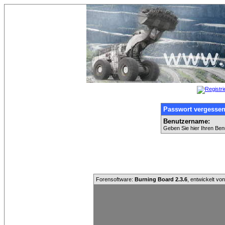
Passwort vergesse
Benutzername:
Geben Sie hier Ihren Ben
Forensoftware:
Burning Board 2.3.6
, entwickelt vo