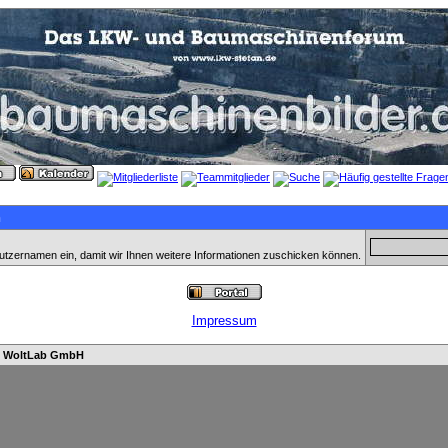
n
utzernamen ein, damit wir Ihnen weitere Informationen zuschicken können.
Impressum
n
WoltLab GmbH