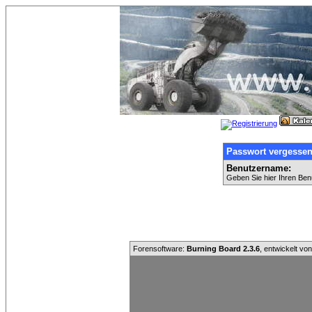
Passwort vergesse
Benutzername:
Geben Sie hier Ihren Ben
Forensoftware:
Burning Board 2.3.6
, entwickelt vo