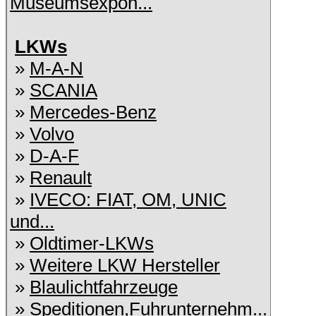
Museumsexpon...
LKWs
»
M-A-N
»
SCANIA
»
Mercedes-Benz
»
Volvo
»
D-A-F
»
Renault
»
IVECO: FIAT, OM, UNIC
und...
»
Oldtimer-LKWs
»
Weitere LKW Hersteller
»
Blaulichtfahrzeuge
»
Speditionen,Fuhrunternehm...