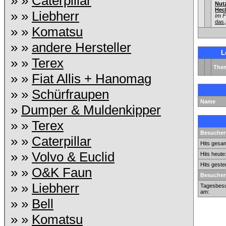
» »
Caterpillar
Nut
Hec
» »
Liebherr
Im 
das,
» »
Komatsu
» »
andere Hersteller
L
» »
Terex
The
» »
Fiat Allis + Hanomag
» »
Schürfraupen
Name
»
Dumper & Muldenkipper
» »
Terex
Besuchers
» »
Caterpillar
Hits gesam
» »
Volvo & Euclid
Hits heute
Hits geste
» »
O&K Faun
Besucher
» »
Liebherr
Tagesbesu
am:
» »
Bell
» »
Komatsu