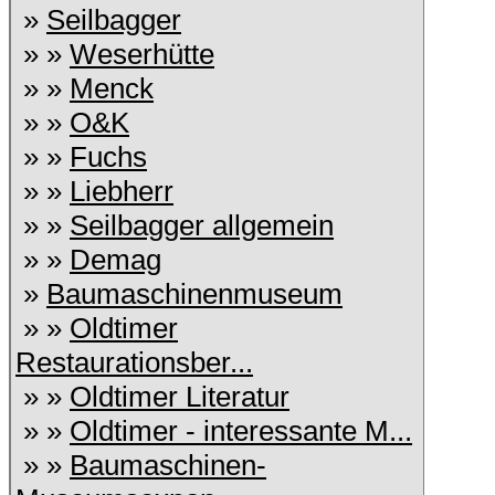
»
Seilbagger
» »
Weserhütte
» »
Menck
» »
O&K
» »
Fuchs
» »
Liebherr
» »
Seilbagger allgemein
» »
Demag
»
Baumaschinenmuseum
» »
Oldtimer
Restaurationsber...
» »
Oldtimer Literatur
» »
Oldtimer - interessante M...
» »
Baumaschinen-