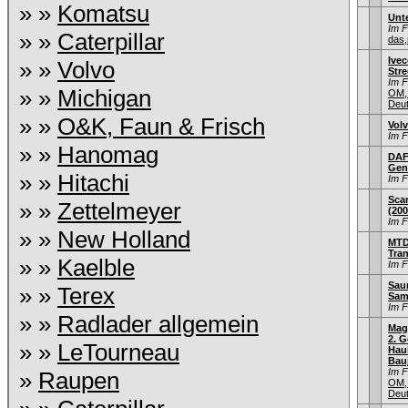
» »
Komatsu
Unt
Im 
» »
Caterpillar
das,
Ivec
» »
Volvo
Stre
Im 
» »
Michigan
OM,
Deu
» »
O&K, Faun & Frisch
Vol
Im 
» »
Hanomag
DAF
Gen
» »
Hitachi
Im 
Sca
» »
Zettelmeyer
(200
Im 
» »
New Holland
MTD
Tra
» »
Kaelble
Im 
Saur
» »
Terex
Sam
Im 
» »
Radlader allgemein
Mag
2. G
» »
LeTourneau
Hau
Bauj
Im 
»
Raupen
OM,
Deu