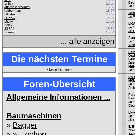
Bed
Enton
16:08
Im 
ottanta e novanta
16:08
liebherr-fan
16:07
Vol
Glastaxi
16:06
Im 
LUEBO
16:04
Micky
16:02
LKW
BertNL
15:59
Im 
33.604
15:54
aller
Emma En
15:54
Aut
... alle anzeigen
Im 
Aufb
Fer
Ostb
Die nächsten Termine
Gri
Jug
Mitt
- keine Termine -
Im 
Umz
Möb
Foren-Übersicht
Im 
Aufb
Allgemeine Informationen ...
Ret
Fah
Im 
Blau
Lkw
Baumaschinen
Im 
aller
»
Bagger
5. B
"Fah
» »
Liebherr
13.0