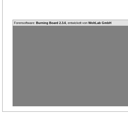
Forensoftware:
Burning Board 2.3.6
, entwickelt von
WoltLab GmbH