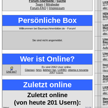
Forum-Startseite
|
Suche
LKW
Team
|
Mitglieder
Im 
Forum-FAQ
|
Impressum
aller
HEN
Info
Persönliche Box
Im 
Las
Mün
Willkommen bei Baumaschinenbilder.de - Forum!
Im 
aller
Lkw
Sie sind nicht angemeldet.
Bau
Im 
Aufb
Lkw
Wer ist Online?
Im 
aller
Isu
Es sind 2062 User online.
Im 
Glastaxi
,
hirtzi
,
liebherr-fan
,
LUEBO
,
ottanta e novanta
Hers
Und wo?
2057 Gäste.
Sca
201
Im 
Zuletzt online
LKW
Im 
Zuletzt online
aller
Mer
(von heute 201 Usern):
Sam
Im 
hirtzi
16:08