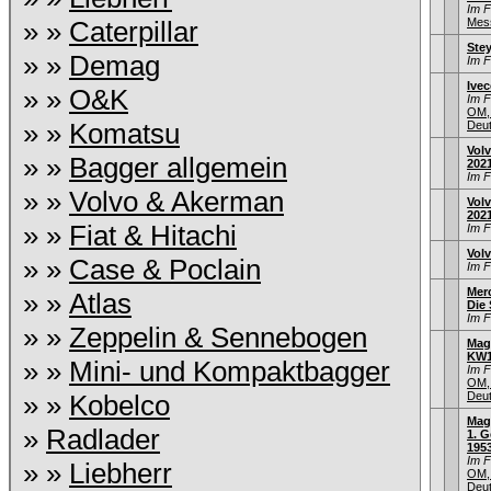
Im 
» »
Caterpillar
Mess
Stey
» »
Demag
Im 
Ive
» »
O&K
Im 
OM,
» »
Komatsu
Deu
Volv
» »
Bagger allgemein
202
Im 
» »
Volvo & Akerman
Volv
202
» »
Fiat & Hitachi
Im 
Vol
» »
Case & Poclain
Im 
Mer
» »
Atlas
Die
Im 
» »
Zeppelin & Sennebogen
Mag
KW1
» »
Mini- und Kompaktbagger
Im 
OM,
» »
Kobelco
Deu
Mag
»
Radlader
1. G
1953
Im 
» »
Liebherr
OM,
Deu