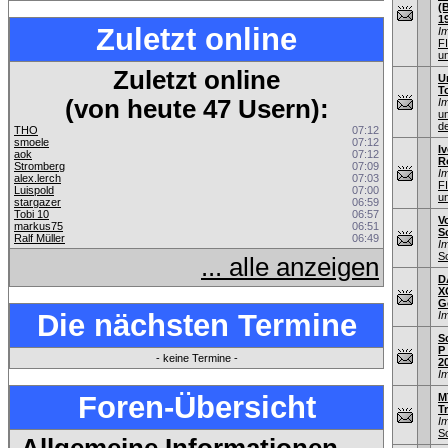
(
1
Zuletzt online
I
F
u
Zuletzt online
U
T
(von heute 47 Usern):
I
u
de
THO
07:12
smoele
07:12
Iv
aok
07:12
R
Stromberg
07:09
I
alex.lerch
07:03
F
Luispold
07:00
u
stargazer
06:59
Tobi 10
06:57
V
markus75
06:51
S
Ralf Müller
06:49
I
S
... alle anzeigen
D
X
G
Die nächsten Termine
I
S
P
- keine Termine -
2
I
Foren-Übersicht
M
T
I
S