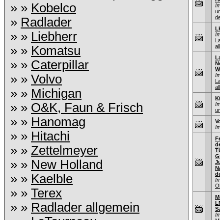
» »
Kobelco
I
u
de
»
Radlader
L
» »
Liebherr
I
L
al
» »
Komatsu
L
» »
Caterpillar
N
W
» »
Volvo
I
L
al
» »
Michigan
K
» »
O&K, Faun & Frisch
I
un
» »
Hanomag
V
I
» »
Hitachi
F
d
» »
Zettelmeyer
T
G
» »
New Holland
J
N
d
» »
Kaelble
I
O
» »
Terex
M
L
» »
Radlader allgemein
S
I