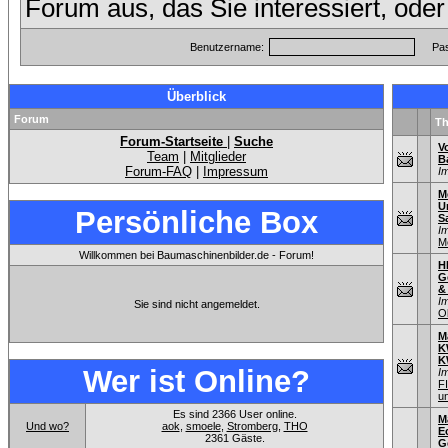
Forum aus, das Sie interessiert, ode
Benutzername:
Pas
Überblick
Forum
T
Forum-Startseite
|
Suche
V
Team
|
Mitglieder
B
Forum-FAQ
|
Impressum
I
M
U
Persönliche Box
S
I
M
Willkommen bei Baumaschinenbilder.de - Forum!
H
G
&
I
Sie sind nicht angemeldet.
O
M
K
K
Wer ist Online?
I
F
u
Es sind 2366 User online.
M
Und wo?
aok
,
smoele
,
Stromberg
,
THO
E
2361 Gäste.
G