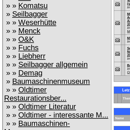
V
» »
Komatsu
(s
I
»
Seilbagger
M
A
» »
Weserhütte
A
2
I
» »
Menck
M
» »
O&K
M
I
» »
Fuchs
S
N
» »
Liebherr
2
I
» »
Seilbagger allgemein
B
I
» »
Demag
O
»
Baumaschinenmuseum
» »
Oldtimer
Let
Restaurationsber...
The
» »
Oldtimer Literatur
» »
Oldtimer - interessante M...
Name
» »
Baumaschinen-