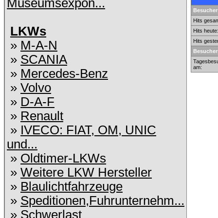
Museumsexpon...
Besuchers
Hits gesam
LKWs
Hits heute
Hits geste
»
M-A-N
Besucher
»
SCANIA
Tagesbesu
am:
»
Mercedes-Benz
»
Volvo
»
D-A-F
»
Renault
»
IVECO: FIAT, OM, UNIC
und...
»
Oldtimer-LKWs
»
Weitere LKW Hersteller
»
Blaulichtfahrzeuge
»
Speditionen,Fuhrunternehm...
»
Schwerlast