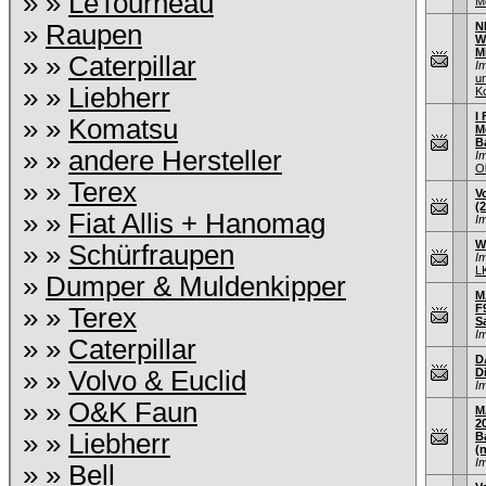
» »
LeTourneau
M
»
Raupen
N
W
M
» »
Caterpillar
I
u
» »
Liebherr
K
I 
» »
Komatsu
M
B
» »
andere Hersteller
I
O
» »
Terex
V
(
» »
Fiat Allis + Hanomag
I
W
» »
Schürfraupen
I
L
»
Dumper & Muldenkipper
M
F9
» »
Terex
S
I
» »
Caterpillar
D
» »
Volvo & Euclid
D
I
» »
O&K Faun
M
2
» »
Liebherr
B
(
I
» »
Bell