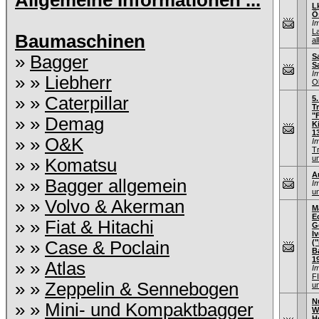
Allgemeine Informationen ...
L
Ö
I
L
Baumaschinen
al
»
Bagger
S
S
I
» »
Liebherr
O
» »
Caterpillar
5
T
"
» »
Demag
K
1
» »
O&K
I
T
u
» »
Komatsu
A
» »
Bagger allgemein
I
un
» »
Volvo & Akerman
M
E
» »
Fiat & Hitachi
G
I
» »
Case & Poclain
(
B
1
» »
Atlas
I
F
» »
Zeppelin & Sennebogen
u
N
» »
Mini- und Kompaktbagger
W
H