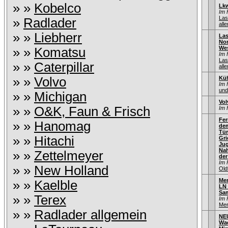
» »
Kobelco
Lkw
Im 
Las
»
Radlader
alle
» »
Liebherr
La
Nor
Wes
» »
Komatsu
Im 
Las
» »
Caterpillar
alle
» »
Volvo
Küh
Im 
und
» »
Michigan
Vol
» »
O&K, Faun & Frisch
Im 
Fer
» »
Hanomag
dem
Tür
» »
Hitachi
Gri
Jug
Nah
» »
Zettelmeyer
der
Im 
» »
New Holland
Old
Me
» »
Kaelble
LN 
Sa
» »
Terex
Im 
Mer
» »
Radlader allgemein
NE
Wa