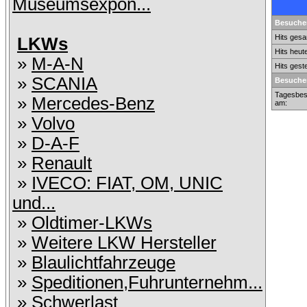
Museumsexpon...
Besucher
Hits gesa
LKWs
Hits heut
»
M-A-N
Hits gest
»
SCANIA
Besucher
Tagesbes
»
Mercedes-Benz
am:
»
Volvo
»
D-A-F
»
Renault
»
IVECO: FIAT, OM, UNIC
und...
»
Oldtimer-LKWs
»
Weitere LKW Hersteller
»
Blaulichtfahrzeuge
»
Speditionen,Fuhrunternehm...
»
Schwerlast