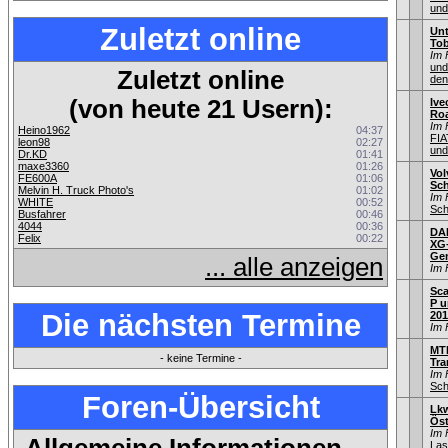
und
Zuletzt online
Unt
To
Im 
und
Zuletzt online
den
(von heute 21 Usern):
Ive
Roa
Im 
Heino1962
04:37
FIA
leon98
02:27
und
Dr.KD
01:41
maxe3360
01:26
Vol
FE600A
01:06
Sch
Melvin H. Truck Photo's
01:02
Im 
WHITE
00:52
Sch
Busfahrer
00:46
4044
00:36
DAF
Felix
00:22
XG
Gen
... alle anzeigen
Im 
Sca
P u
Die nächsten Termine
201
Im 
MT
- keine Termine -
Tra
Im 
Sch
Foren-Übersicht
Lkw
Öst
Im 
Las