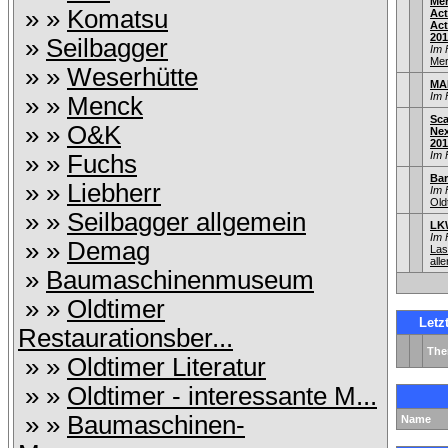
Me
» »
Komatsu
Act
Act
201
»
Seilbagger
Im 
Mer
» »
Weserhütte
MA
Im 
» »
Menck
Sca
» »
O&K
Nex
201
Im 
» »
Fuchs
Bar
» »
Liebherr
Im 
Old
» »
Seilbagger allgemein
LKW
Im 
» »
Demag
Las
alle
»
Baumaschinenmuseum
» »
Oldtimer
Letz
Restaurationsber...
Th
» »
Oldtimer Literatur
» »
Oldtimer - interessante M...
» »
Baumaschinen-
Name