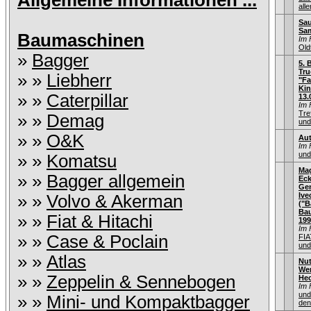
Allgemeine Informationen ...
alle
Sau
Sa
Baumaschinen
Im 
Old
»
Bagger
5. 
Tru
» »
Liebherr
"Fa
Kin
» »
Caterpillar
13.
Im 
Tre
» »
Demag
und
» »
O&K
Aut
Im 
und
» »
Komatsu
Mag
» »
Bagger allgemein
Eck
Gen
Ive
» »
Volvo & Akerman
("B
Bau
» »
Fiat & Hitachi
199
Im 
» »
Case & Poclain
FIA
und
» »
Atlas
Nut
Wer
» »
Zeppelin & Sennebogen
Hec
Im 
und
» »
Mini- und Kompaktbagger
den