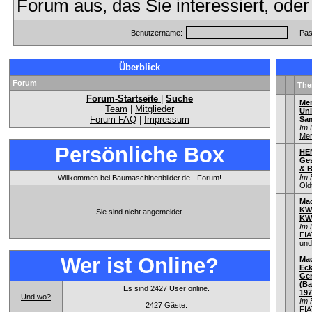
Forum aus, das Sie interessiert, ode
Benutzername:
Pas
Überblick
Forum
Th
Forum-Startseite
|
Suche
Me
Team
|
Mitglieder
Uni
Forum-FAQ
|
Impressum
Sa
Im 
Mer
Persönliche Box
HE
Ges
& B
Im 
Willkommen bei Baumaschinenbilder.de - Forum!
Old
Mag
KW
Sie sind nicht angemeldet.
KW
Im 
FIA
und
Wer ist Online?
Mag
Eck
Gen
(Ba
Es sind 2427 User online.
197
Und wo?
Im 
2427 Gäste.
FIA