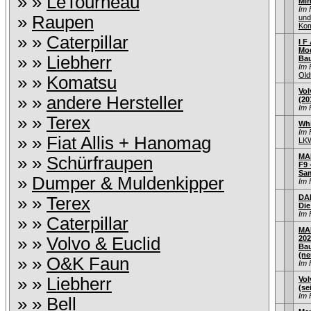
» »
LeTourneau
Min
Im 
»
Raupen
und
Kom
» »
Caterpillar
I F 
Mod
» »
Liebherr
Bau
Im 
Old
» »
Komatsu
Vol
» »
andere Hersteller
(20
Im 
» »
Terex
Whi
Im 
» »
Fiat Allis + Hanomag
LKW
MAN
» »
Schürfraupen
F9 
Sa
»
Dumper & Muldenkipper
Im 
DAF
» »
Terex
Di
Im 
» »
Caterpillar
MA
» »
Volvo & Euclid
202
Ba
(ne
» »
O&K Faun
Im 
» »
Liebherr
Vol
(se
Im 
» »
Bell