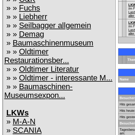
LKW
» »
Fuchs
Im 
Las
» »
Liebherr
aller
LKW
» »
Seilbagger allgemein
Im 
Las
» »
Demag
aller
»
Baumaschinenmuseum
» »
Oldtimer
Restaurationsber...
The
» »
Oldtimer Literatur
» »
Oldtimer - interessante M...
Name
» »
Baumaschinen-
Museumsexpon...
Besuchers
Hits gesam
LKWs
Hits heute
Hits geste
»
M-A-N
Besucher
»
SCANIA
Tagesbesu
am: