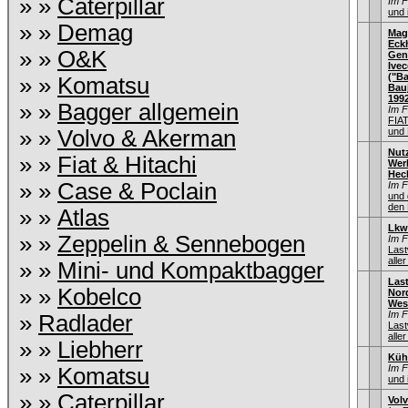
» »
Caterpillar
Im 
und 
» »
Demag
Mag
Eck
» »
O&K
Gen
Ive
("Ba
» »
Komatsu
Bauj
199
» »
Bagger allgemein
Im 
FIA
» »
Volvo & Akerman
und 
Nut
» »
Fiat & Hitachi
Wer
Hec
» »
Case & Poclain
Im 
und 
den 
» »
Atlas
Lkw
» »
Zeppelin & Sennebogen
Im 
Las
aller
» »
Mini- und Kompaktbagger
Las
» »
Kobelco
Nord
Wes
Im 
»
Radlader
Las
aller
» »
Liebherr
Küh
Im 
» »
Komatsu
und 
» »
Caterpillar
Vol