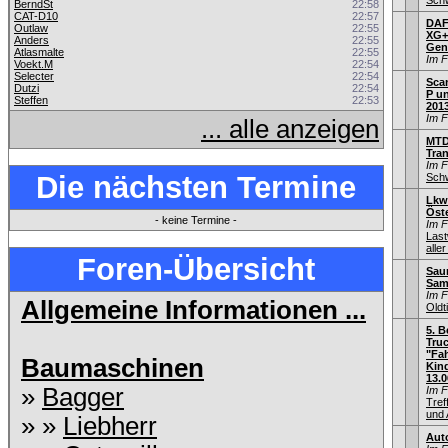
Schw
BerndSt
22:58
CAT-D10
22:57
DAF 
Outlaw
22:55
XG+
Anders
22:55
Gen
Atlasmalte
22:55
Im 
Voekt.M
22:54
Selecter
22:54
Sca
Dutzi
22:54
P un
Steffen
22:53
201
Im 
... alle anzeigen
MTD
Tra
Im 
Die nächsten Termine
Schw
Lkw
Öste
- keine Termine -
Im 
Las
aller
Foren-Übersicht
Saur
Sam
Im 
Allgemeine Informationen ...
Old
5. B
Truc
"Fah
Baumaschinen
Kin
13.0
»
Bagger
Im 
Tref
und 
» »
Liebherr
Aut