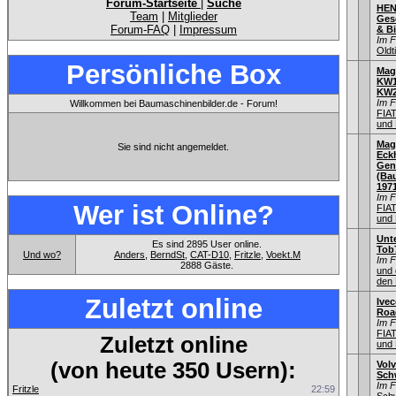
Forum-Startseite
|
Suche
HEN
Team
|
Mitglieder
Gesc
Forum-FAQ
|
Impressum
& Bi
Im 
Old
Persönliche Box
Mag
KW1
KW
Im 
Willkommen bei Baumaschinenbilder.de - Forum!
FIA
und 
Mag
Sie sind nicht angemeldet.
Eck
Gen
(Bau
197
Im 
Wer ist Online?
FIA
und 
Unt
Es sind 2895 User online.
Tob
Und wo?
Anders
,
BerndSt
,
CAT-D10
,
Fritzle
,
Voekt.M
Im 
2888 Gäste.
und 
den 
Zuletzt online
Ivec
Road
Im 
FIA
Zuletzt online
und 
(von heute 350 Usern):
Volv
Sch
Im 
Fritzle
22:59