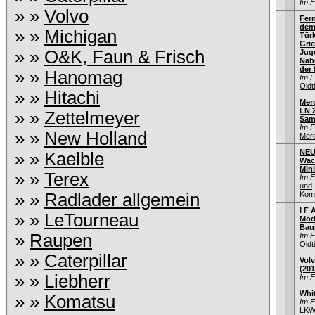
Im 
» »
Volvo
Fern
dem
» »
Michigan
Türk
Gri
» »
O&K, Faun & Frisch
Jug
Naho
der 
» »
Hanomag
Im 
Old
» »
Hitachi
Mer
LN 2
» »
Zettelmeyer
Sam
Im 
» »
New Holland
Mer
NEU
» »
Kaelble
Wac
Min
» »
Terex
Im 
und
» »
Radlader allgemein
Kom
I F A
» »
LeTourneau
Mod
Bau
»
Raupen
Im 
Old
» »
Caterpillar
Vol
(201
» »
Liebherr
Im 
Whi
» »
Komatsu
Im 
LKW 