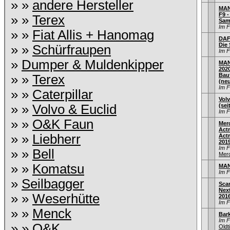
» »
andere Hersteller
MAN
F9 -
» »
Terex
Sam
Im 
» »
Fiat Allis + Hanomag
DAF 
Die
» »
Schürfraupen
Im 
»
Dumper & Muldenkipper
MAN
202
Bau
» »
Terex
(ne
Im 
» »
Caterpillar
Volv
» »
Volvo & Euclid
(sei
Im 
» »
O&K Faun
Mer
Act
» »
Liebherr
Actr
201
Im 
» »
Bell
Mer
» »
Komatsu
MAN
Im 
»
Seilbagger
Sca
Nex
» »
Weserhütte
201
Im 
» »
Menck
Bar
Im 
» »
O&K
Old