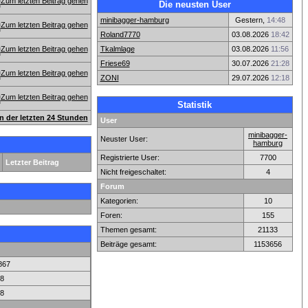
Die neusten User
minibagger-hamburg
Gestern,
14:48
Roland7770
03.08.2026
18:42
Tkalmlage
03.08.2026
11:56
Friese69
30.07.2026
21:28
ZONI
29.07.2026
12:18
Statistik
en der letzten 24 Stunden
User
minibagger-
Neuster User:
hamburg
Registrierte User:
7700
Letzter Beitrag
Nicht freigeschaltet:
4
Forum
Kategorien:
10
Foren:
155
Themen gesamt:
21133
Beiträge gesamt:
1153656
867
8
8