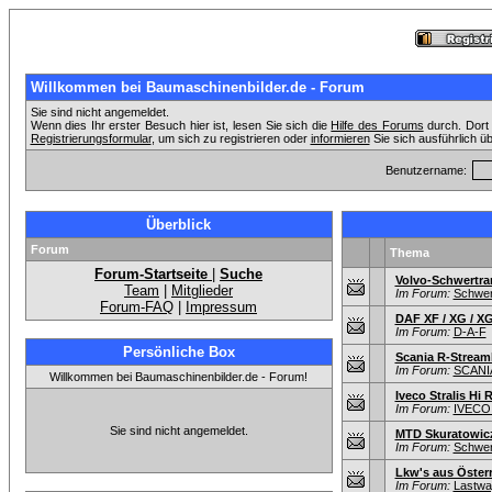
Willkommen bei Baumaschinenbilder.de - Forum
Sie sind nicht angemeldet.
Wenn dies Ihr erster Besuch hier ist, lesen Sie sich die
Hilfe des Forums
durch. Dort 
Registrierungsformular
, um sich zu registrieren oder
informieren
Sie sich ausführlich ü
Benutzername:
Überblick
Forum
Thema
Forum-Startseite
|
Suche
Volvo-Schwertra
Team
|
Mitglieder
Im Forum:
Schwer
Forum-FAQ
|
Impressum
DAF XF / XG / X
Im Forum:
D-A-F
Persönliche Box
Scania R-Streaml
Im Forum:
SCANI
Willkommen bei Baumaschinenbilder.de - Forum!
Iveco Stralis Hi 
Im Forum:
IVECO:
Sie sind nicht angemeldet.
MTD Skuratowicz
Im Forum:
Schwer
Lkw's aus Öster
Im Forum:
Lastwag