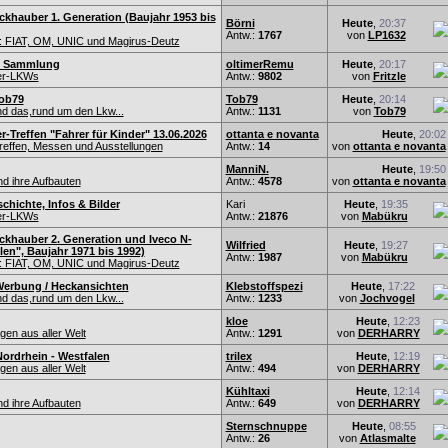
khauber 1. Generation (Baujahr 1953 bis
Börni
Heute
,
20:37
Antw.:
1767
von
LP1632
 FIAT, OM, UNIC und Magirus-Deutz
ie Sammlung
oltimerRemu
Heute
,
20:17
er-LKWs
Antw.:
9802
von
Fritzle
ob79
Tob79
Heute
,
20:14
nd das,rund um den Lkw...
Antw.:
1131
von
Tob79
r-Treffen "Fahrer für Kinder" 13.06.2026
ottanta e novanta
Heute
,
20:02
effen, Messen und Ausstellungen
Antw.:
14
von
ottanta e novanta
ManniN.
Heute
,
19:50
d ihre Aufbauten
Antw.:
4578
von
ottanta e novanta
hichte, Infos & Bilder
Kari
Heute
,
19:35
er-LKWs
Antw.:
21876
von
Mabükru
ckhauber 2. Generation und Iveco N-
Wilfried
Heute
,
19:27
en", Baujahr 1971 bis 1992)
Antw.:
1987
von
Mabükru
 FIAT, OM, UNIC und Magirus-Deutz
Werbung / Heckansichten
Klebstoffspezi
Heute
,
17:22
nd das,rund um den Lkw...
Antw.:
1233
von
Jochvogel
kloe
Heute
,
12:23
en aus aller Welt
Antw.:
1291
von
DERHARRY
ordrhein - Westfalen
trilex
Heute
,
12:19
en aus aller Welt
Antw.:
494
von
DERHARRY
Kühltaxi
Heute
,
12:14
d ihre Aufbauten
Antw.:
649
von
DERHARRY
Sternschnuppe
Heute
,
08:55
Antw.:
26
von
Atlasmalte