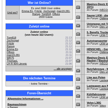
Wer ist Online?
Magirus-Deutz Ec
1971)
Es sind 2666 User online.
Im Forum:
IVECO:
Emma En
,
Fritzle
,
Jochvogel
,
man19.281
,
Und wo?
Ranug
,
Tom818
,
Ölfuss
Saurer LKW - d
2659 Gäste.
Im Forum:
Oldtim
Unterwegs mit T
Zuletzt online
Im Forum:
Dies u
Zuletzt online
5. Benefiz Trucke
(von heute 322 Usern):
Im Forum:
LKW-Tr
Tom818
21:13
Jochvogel
21:12
Autotransporter
Fritzle
21:12
Im Forum:
LKW un
Ranug
21:12
Emma En
21:12
HENSCHEL - Gesc
Ölfuss
21:11
Im Forum:
Oldtim
man19.281
21:11
Magirus-Deutz E
WR75
21:07
Hauber ("Baubull
ThomasL
21:07
Im Forum:
IVECO:
LH R 904 Litronic
21:06
... alle anzeigen
Nutzfahrzeug - 
Im Forum:
Dies u
Lkw aus Polen
Die nächsten Termine
Im Forum:
Lastwag
- keine Termine -
Lastwagen aus N
Im Forum:
Lastwag
Foren-Übersicht
Kühlfahrzeuge
Im Forum:
LKW un
Allgemeine Informationen ...
Volvo L30G
Baumaschinen
Im Forum:
Volvo
»
Bagger