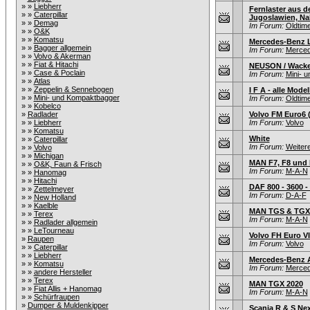
» »
Liebherr
Fernlaster aus d
» »
Caterpillar
Jugoslawien, Nah
» »
Demag
Im Forum:
Oldtim
» »
O&K
» »
Komatsu
Mercedes-Benz L
» »
Bagger allgemein
Im Forum:
Merce
» »
Volvo & Akerman
» »
Fiat & Hitachi
NEUSON / Wacke
» »
Case & Poclain
Im Forum:
Mini- 
» »
Atlas
» »
Zeppelin & Sennebogen
I F A - alle Mode
» »
Mini- und Kompaktbagger
Im Forum:
Oldtim
» »
Kobelco
»
Radlader
Volvo FM Euro6 
» »
Liebherr
Im Forum:
Volvo
» »
Komatsu
White
» »
Caterpillar
Im Forum:
Weiter
» »
Volvo
» »
Michigan
MAN F7, F8 und 
» »
O&K, Faun & Frisch
Im Forum:
M-A-N
» »
Hanomag
» »
Hitachi
DAF 800 - 3600 
» »
Zettelmeyer
Im Forum:
D-A-F
» »
New Holland
» »
Kaelble
MAN TGS & TGX 
» »
Terex
Im Forum:
M-A-N
» »
Radlader allgemein
» »
LeTourneau
Volvo FH Euro VI 
»
Raupen
Im Forum:
Volvo
» »
Caterpillar
» »
Liebherr
Mercedes-Benz Ac
» »
Komatsu
Im Forum:
Merce
» »
andere Hersteller
» »
Terex
MAN TGX 2020
» »
Fiat Allis + Hanomag
Im Forum:
M-A-N
» »
Schürfraupen
»
Dumper & Muldenkipper
Scania R & S Nex