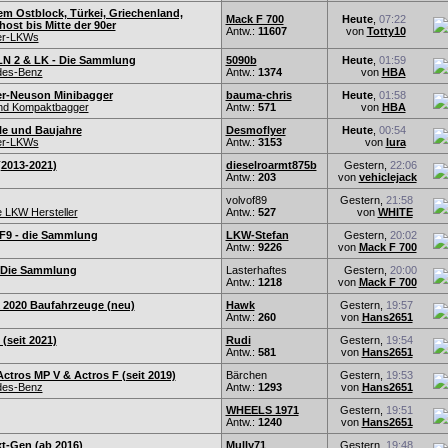
em Ostblock, Türkei, Griechenland,
Mack F 700
Heute
,
07:22
ost bis Mitte der 90er
Antw.:
11607
von
Totty10
er-LKWs
N 2 & LK - Die Sammlung
5090b
Heute
,
01:59
des-Benz
Antw.:
1374
von
HBA
r-Neuson Minibagger
bauma-chris
Heute
,
01:58
und Kompaktbagger
Antw.:
571
von
HBA
lle und Baujahre
Desmoflyer
Heute
,
00:54
er-LKWs
Antw.:
3153
von
lura
(2013-2021)
dieselroarmt875b
Gestern,
22:06
Antw.:
203
von
vehiclejack
volvof89
Gestern,
21:58
e LKW Hersteller
Antw.:
527
von
WHITE
F9 - die Sammlung
LKW-Stefan
Gestern,
20:02
Antw.:
9226
von
Mack F 700
- Die Sammlung
Lasterhaftes
Gestern,
20:00
Antw.:
1218
von
Mack F 700
2020 Baufahrzeuge (neu)
Hawk
Gestern,
19:57
Antw.:
260
von
Hans2651
(seit 2021)
Rudi
Gestern,
19:54
Antw.:
581
von
Hans2651
tros MP V & Actros F (seit 2019)
Bärchen
Gestern,
19:53
des-Benz
Antw.:
1293
von
Hans2651
WHEELS 1971
Gestern,
19:51
Antw.:
1240
von
Hans2651
t-Gen (ab 2016)
Mully71
Gestern,
19:48