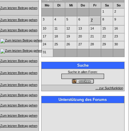
Mo
Di
Mi
Do
Fr
Sa
So
1
2
3
4
5
6
8
9
7
10
11
12
13
14
15
16
17
18
19
20
21
22
23
24
25
26
27
28
29
30
31
Suche
Suche in allen Foren:
... zur Suchfunktion
Unterstützung des Forums