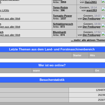
A
Antw.:
3959
von
Hans2651
Terex-Robin
Gestern,
18:14
er-LKWs
Antw.:
396
von
warti353
n
Tornado-Power
Gestern,
18:07
en aus aller Welt
Antw.:
1037
von
Der Freiburger
n
Schlabbergosch
Gestern,
18:00
en aus aller Welt
Antw.:
873
von
Der Freiburger
ich
Blumhardt
Gestern,
17:52
en aus aller Welt
Antw.:
874
von
Der Freiburger
... mehr: alle aktiven Them
Letzte Themen aus dem Land- und Forstmaschinenbereich
Starter
Hits
Wer ist wo online?
wann
Ort
Besucherstatistik
129487
26239
25307