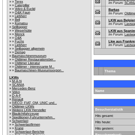
» »
Terex
Im Forum:
SCANI
» »
Caterpillar
» »
Volvo & Euclid
Barkas
» »
O&K Faun
Im Forum:
Oldtim
» »
Liebherr
» »
Bell
LKW aus Belgie
» »
Komatsu
Im Forum:
Lastwag
»
Seilbagger
» »
Weserhütte
LKW aus Spanie
» »
Menck
Im Forum:
Lastwag
» »
O&K
» »
Fuchs
Lkw aus Frankre
» »
Liebherr
Im Forum:
Lastwag
» »
Seilbagger allgemein
» »
Demag
»
Baumaschinenmuseum
» »
Oldtimer Restaurationsber...
» »
Oldtimer Literatur
» »
Oldtimer - interessante M...
» »
Baumaschinen-Museumsexpon...
Thema
LKWs
»
M-A-N
»
SCANIA
»
Mercedes-Benz
Name
»
Volvo
»
D-A-F
»
Renault
»
IVECO: FIAT, OM, UNIC und...
»
Oldtimer-LKWs
Besucherstatistik
»
Weitere LKW Hersteller
»
Blaulichtfahrzeuge
Hits gesamt:
»
Speditionen,Fuhrunternehm...
»
Schwerlast
Hits heute:
» »
Schwerlastfirmen
» »
Krane
Hits gestern:
» »
Schwerlast-Berichte
Besucherrekord: