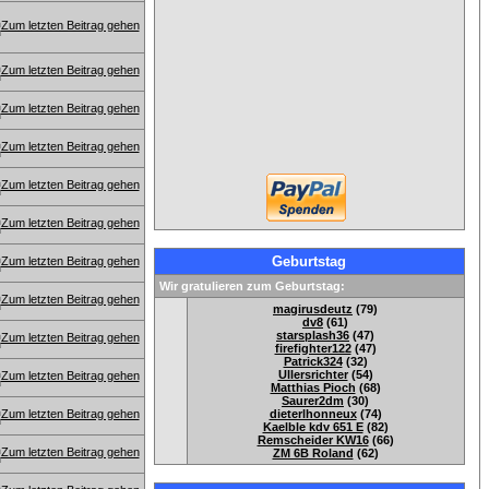
Geburtstag
Wir gratulieren zum Geburtstag:
magirusdeutz
(79)
dv8
(61)
starsplash36
(47)
firefighter122
(47)
Patrick324
(32)
Ullersrichter
(54)
Matthias Pioch
(68)
Saurer2dm
(30)
dieterlhonneux
(74)
Kaelble kdv 651 E
(82)
Remscheider KW16
(66)
ZM 6B Roland
(62)