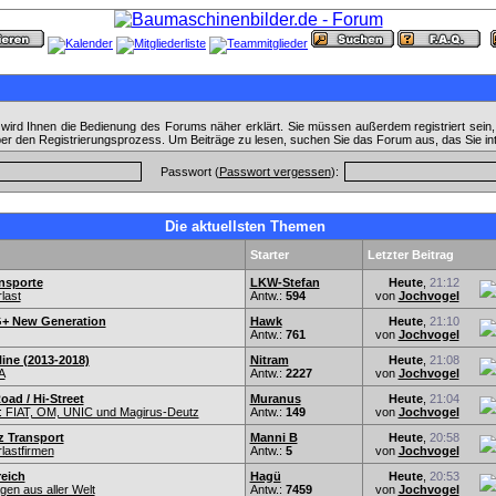
wird Ihnen die Bedienung des Forums näher erklärt. Sie müssen außerdem registriert sein
ber den Registrierungsprozess. Um Beiträge zu lesen, suchen Sie das Forum aus, das Sie in
Passwort (
Passwort vergessen
):
Die aktuellsten Themen
Starter
Letzter Beitrag
nsporte
LKW-Stefan
Heute
,
21:12
last
Antw.:
594
von
Jochvogel
G+ New Generation
Hawk
Heute
,
21:10
Antw.:
761
von
Jochvogel
ine (2013-2018)
Nitram
Heute
,
21:08
A
Antw.:
2227
von
Jochvogel
Road / Hi-Street
Muranus
Heute
,
21:04
 FIAT, OM, UNIC und Magirus-Deutz
Antw.:
149
von
Jochvogel
 Transport
Manni B
Heute
,
20:58
lastfirmen
Antw.:
5
von
Jochvogel
reich
Hagü
Heute
,
20:53
en aus aller Welt
Antw.:
7459
von
Jochvogel