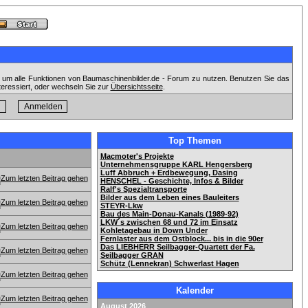
, um alle Funktionen von Baumaschinenbilder.de - Forum zu nutzen. Benutzen Sie das
teressiert, oder wechseln Sie zur
Übersichtsseite
.
Top Themen
Macmoter's Projekte
Unternehmensgruppe KARL Hengersberg
Luff Abbruch + Erdbewegung, Dasing
HENSCHEL - Geschichte, Infos & Bilder
Ralf's Spezialtransporte
Bilder aus dem Leben eines Bauleiters
STEYR-Lkw
Bau des Main-Donau-Kanals (1989-92)
LKW´s zwischen 68 und 72 im Einsatz
Kohletagebau in Down Under
Fernlaster aus dem Ostblock... bis in die 90er
Das LIEBHERR Seilbagger-Quartett der Fa.
Seilbagger GRAN
Schütz (Lennekran) Schwerlast Hagen
Kalender
August 2026