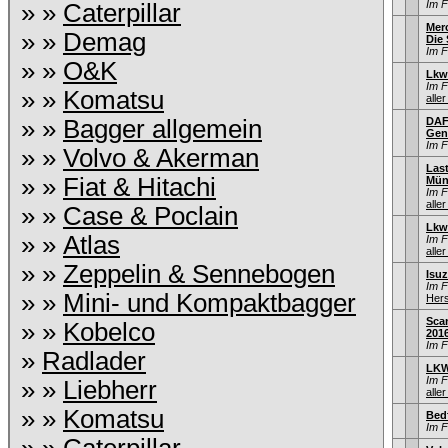
Im 
» »
Caterpillar
Mer
» »
Demag
Die
Im 
» »
O&K
Lkw
Im 
» »
Komatsu
aller
» »
Bagger allgemein
DAF
Gen
Im 
» »
Volvo & Akerman
Las
» »
Fiat & Hitachi
Mün
Im 
aller
» »
Case & Poclain
Lkw
» »
Atlas
Im 
aller
» »
Zeppelin & Sennebogen
Isu
Im 
» »
Mini- und Kompaktbagger
Hers
Sca
» »
Kobelco
201
Im 
»
Radlader
LKW
Im 
» »
Liebherr
aller
» »
Komatsu
Bed
Im 