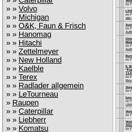
» »
Caterpillar
Vol
Im 
» »
Volvo
LKW
Im 
» »
Michigan
aller
» »
O&K, Faun & Frisch
Aut
Im 
» »
Hanomag
Aufb
Umz
» »
Hitachi
Möb
Im 
» »
Zettelmeyer
Aufb
Ret
» »
New Holland
Im 
» »
Kaelble
5. B
"Fah
13.0
» »
Terex
Im 
Mess
» »
Radlader allgemein
Stey
Im 
» »
LeTourneau
Ive
»
Raupen
Im 
UNI
» »
Caterpillar
Volv
Im 
» »
Liebherr
Volv
202
» »
Komatsu
Im 