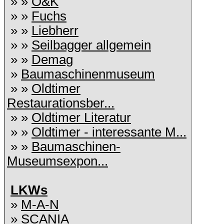
» »
O&K
» »
Fuchs
» »
Liebherr
» »
Seilbagger allgemein
» »
Demag
»
Baumaschinenmuseum
» »
Oldtimer
Restaurationsber...
» »
Oldtimer Literatur
» »
Oldtimer - interessante M...
» »
Baumaschinen-
Museumsexpon...
LKWs
»
M-A-N
»
SCANIA