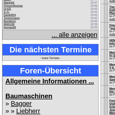
Aufb
Martin66
19:47
Flossenthomas
19:46
Tier
Dr.KD
19:45
Gef
G.G.
19:44
Pfer
Daniel954
19:43
Im 
Tempomanni
19:42
Aufb
Busfahrer
19:40
MAN168
19:39
Omn
thomas68
19:39
"gu
Im 
... alle anzeigen
Aufb
HEN
Info
Im 
Die nächsten Termine
Mer
IV (
- keine Termine -
Im 
Mer
V & 
Foren-Übersicht
Im 
Merc
Allgemeine Informationen ...
Sam
Im 
Mer
Die
Baumaschinen
Im 
Fer
»
Bagger
Ostb
Gri
» »
Liebherr
Jug
Mitt