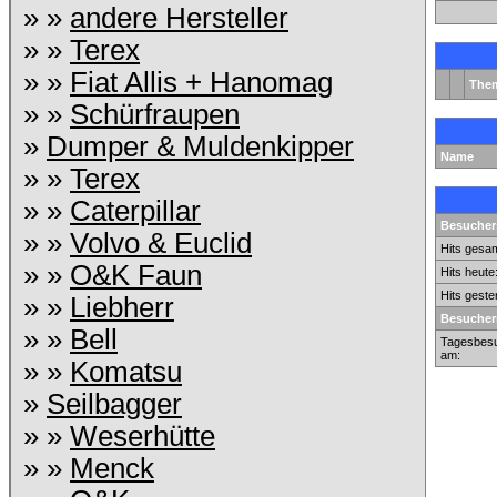
» »
andere Hersteller
» »
Terex
» »
Fiat Allis + Hanomag
The
» »
Schürfraupen
»
Dumper & Muldenkipper
Name
» »
Terex
» »
Caterpillar
Besuchers
» »
Volvo & Euclid
Hits gesam
» »
O&K Faun
Hits heute
Hits geste
» »
Liebherr
Besucher
» »
Bell
Tagesbesu
am:
» »
Komatsu
»
Seilbagger
» »
Weserhütte
» »
Menck