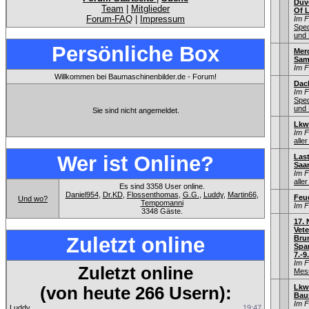
Duv
Team
|
Mitglieder
Of L
Forum-FAQ
|
Impressum
Im 
Sped
und 
Persönliche Box
Mer
Sam
Im 
Willkommen bei Baumaschinenbilder.de - Forum!
Dac
Im 
Sped
und 
Sie sind nicht angemeldet.
Lkw
Im 
aller
Wer ist Online?
Las
Saa
Im 
aller
Es sind 3358 User online.
Daniel954
,
Dr.KD
,
Flossenthomas
,
G.G.
,
Luddy
,
Martin66
,
Feu
Und wo?
Tempomanni
Im 
3348 Gäste.
17.
Vet
Zuletzt online
Bru
Spa
7.-9
Im 
Zuletzt online
Mess
Lkw
(von heute 266 Usern):
Bau
Im 
Luddy
19:47