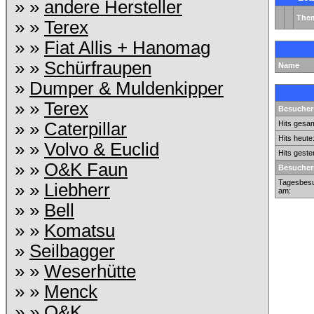
» »
andere Hersteller
The
» »
Terex
» »
Fiat Allis + Hanomag
» »
Schürfraupen
Name
»
Dumper & Muldenkipper
» »
Terex
Besuchers
» »
Caterpillar
Hits gesam
Hits heute
» »
Volvo & Euclid
Hits geste
» »
O&K Faun
Besucher
Tagesbesu
» »
Liebherr
am:
» »
Bell
» »
Komatsu
»
Seilbagger
» »
Weserhütte
» »
Menck
» »
O&K