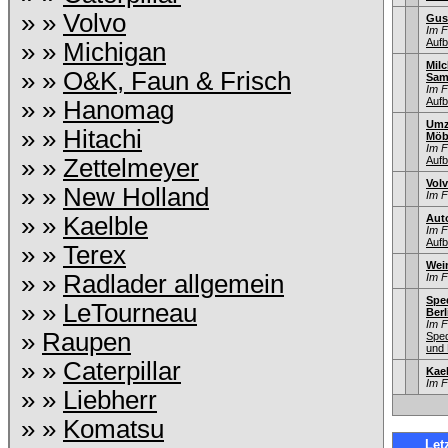
» »
Volvo
Gus
Im 
Aufb
» »
Michigan
Mil
» »
O&K, Faun & Frisch
Sam
Im 
Aufb
» »
Hanomag
Umz
» »
Hitachi
Möb
Im 
» »
Zettelmeyer
Aufb
Vol
» »
New Holland
Im 
» »
Kaelble
Aut
Im 
Aufb
» »
Terex
Wei
» »
Radlader allgemein
Im 
Sped
» »
LeTourneau
Berl
Im 
»
Raupen
Sped
und 
» »
Caterpillar
Kae
Im 
» »
Liebherr
» »
Komatsu
Let