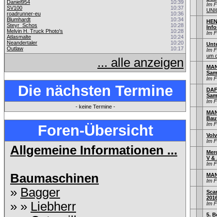
Daniel954
10:39
Im 
SV100
10:37
UNI
roadrunner-eu
10:36
Blumhardt
10:34
HEN
Steyr_Schos
10:28
Info
Melvin H. Truck Photo's
10:28
Im 
Atlasmalte
10:24
Neandertaler
10:20
Unt
Outlaw
10:17
Im 
um d
... alle anzeigen
MAN 
Sam
Im 
Die nächsten Termine
DAF 
Sam
Im 
- keine Termine -
MAN
Bau
Im 
Foren-Übersicht
Volv
Im 
Allgemeine Informationen ...
Mer
V & 
Im 
Baumaschinen
MAN
Im 
»
Bagger
Sca
201
» »
Liebherr
Im 
5. B