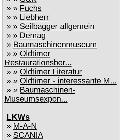
» »
Fuchs
» »
Liebherr
» »
Seilbagger allgemein
» »
Demag
»
Baumaschinenmuseum
» »
Oldtimer
Restaurationsber...
» »
Oldtimer Literatur
» »
Oldtimer - interessante M...
» »
Baumaschinen-
Museumsexpon...
LKWs
»
M-A-N
»
SCANIA