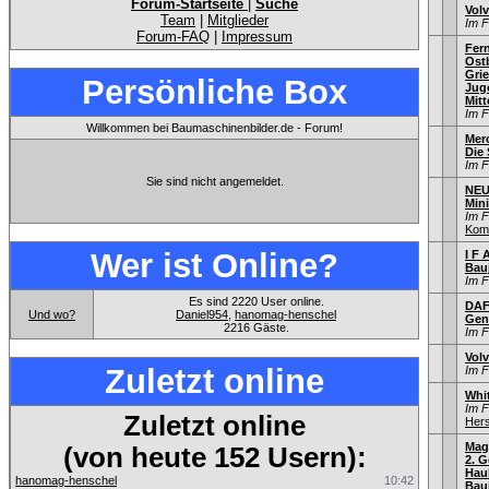
Forum-Startseite
|
Suche
Vol
Team
|
Mitglieder
Im 
Forum-FAQ
|
Impressum
Fer
Ostb
Gri
Persönliche Box
Jug
Mitt
Im 
Willkommen bei Baumaschinenbilder.de - Forum!
Mer
Die
Im 
Sie sind nicht angemeldet.
NEU
Min
Im 
Kom
Wer ist Online?
I F 
Bau
Im 
Es sind 2220 User online.
DAF
Und wo?
Daniel954
,
hanomag-henschel
Gen
2216 Gäste.
Im 
Vol
Zuletzt online
Im 
Whi
Im 
Zuletzt online
Hers
Mag
(von heute 152 Usern):
2. G
Hau
hanomag-henschel
10:42
Bauj