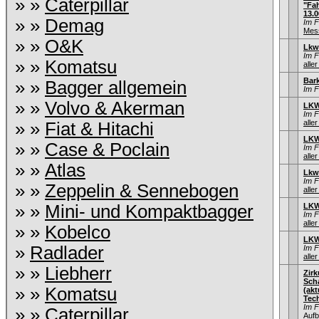
» »
Caterpillar
"Fah
13.0
» »
Demag
Im 
Mess
» »
O&K
Lkw
Im 
» »
Komatsu
aller
Bar
» »
Bagger allgemein
Im 
» »
Volvo & Akerman
LKW
Im 
aller
» »
Fiat & Hitachi
LKW
» »
Case & Poclain
Im 
aller
» »
Atlas
Lkw
Im 
» »
Zeppelin & Sennebogen
aller
» »
Mini- und Kompaktbagger
LKW
Im 
aller
» »
Kobelco
LKW
»
Radlader
Im 
aller
» »
Liebherr
Zir
Sch
» »
Komatsu
(ak
Tec
Im 
» »
Caterpillar
Aufb