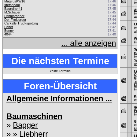
MagirusKW16
17:46
I
stefanhaul
17:46
Baureihe-41
17:45
A
M.Schauer
17:45
I
Dithmarscher
17:44
A
Der Freiburger
17:44
Carkalle Truckspotting
17:44
L
Paner
17:42
I
Benny
17:41
al
4044
17:40
W
... alle anzeigen
I
S
B
I
Die nächsten Termine
S
u
- keine Termine -
F
O
G
J
Foren-Übersicht
M
I
Allgemeine Informationen ...
K
I
g
P
Baumaschinen
I
G
»
Bagger
I
M
» »
Liebherr
L