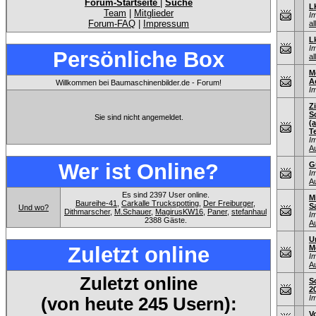
Forum-Startseite
|
Suche
L
Team
|
Mitglieder
I
Forum-FAQ
|
Impressum
al
L
I
Persönliche Box
al
M
A
Willkommen bei Baumaschinenbilder.de - Forum!
I
Z
S
Sie sind nicht angemeldet.
(
T
I
A
Wer ist Online?
G
I
A
Es sind 2397 User online.
M
Baureihe-41
,
Carkalle Truckspotting
,
Der Freiburger
,
S
Und wo?
Dithmarscher
,
M.Schauer
,
MagirusKW16
,
Paner
,
stefanhaul
I
2388 Gäste.
A
U
Zuletzt online
M
I
A
Zuletzt online
S
2
I
(von heute 245 Usern):
V