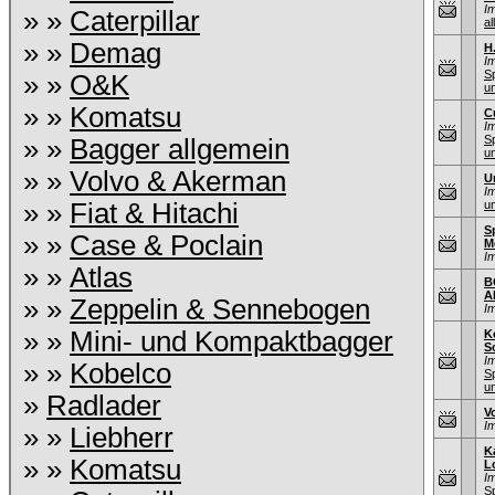
I
» »
Caterpillar
al
» »
Demag
H
I
S
» »
O&K
u
» »
Komatsu
C
I
S
» »
Bagger allgemein
u
» »
Volvo & Akerman
U
I
» »
Fiat & Hitachi
u
S
» »
Case & Poclain
M
I
» »
Atlas
B
A
» »
Zeppelin & Sennebogen
I
» »
Mini- und Kompaktbagger
K
S
I
» »
Kobelco
S
u
»
Radlader
V
I
» »
Liebherr
K
» »
Komatsu
L
I
S