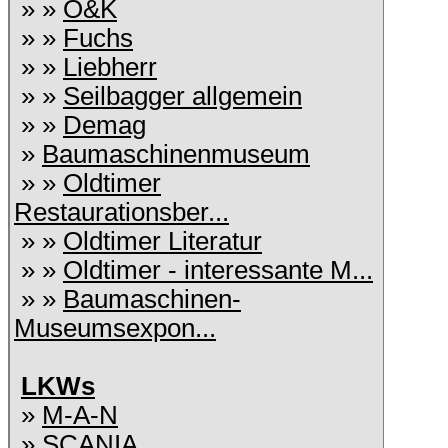
» »
O&K
» »
Fuchs
» »
Liebherr
» »
Seilbagger allgemein
» »
Demag
»
Baumaschinenmuseum
» »
Oldtimer
Restaurationsber...
» »
Oldtimer Literatur
» »
Oldtimer - interessante M...
» »
Baumaschinen-
Museumsexpon...
LKWs
»
M-A-N
»
SCANIA