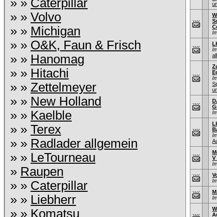
» »
Caterpillar
u
» »
Volvo
W
S
C
» »
Michigan
I
» »
O&K, Faun & Frisch
L
I
» »
Hanomag
al
Z
» »
Hitachi
E
I
» »
Zettelmeyer
S
u
» »
New Holland
D
G
» »
Kaelble
I
L
» »
Terex
B
I
» »
Radlader allgemein
A
M
» »
LeTourneau
V
I
»
Raupen
V
I
» »
Caterpillar
M
» »
Liebherr
I
W
» »
Komatsu
A