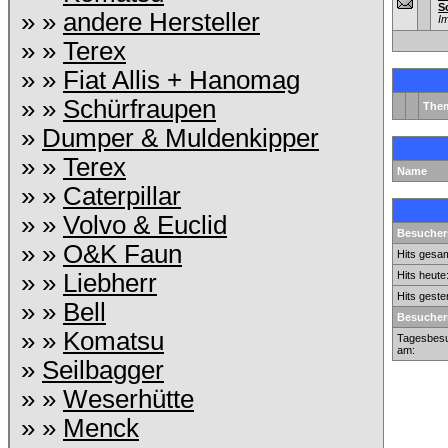
S
» »
andere Hersteller
I
» »
Terex
» »
Fiat Allis + Hanomag
» »
Schürfraupen
The
»
Dumper & Muldenkipper
» »
Terex
Name
» »
Caterpillar
» »
Volvo & Euclid
Besuchers
» »
O&K Faun
Hits gesam
» »
Liebherr
Hits heute
Hits geste
» »
Bell
Besucher
» »
Komatsu
Tagesbesu
am:
»
Seilbagger
» »
Weserhütte
» »
Menck