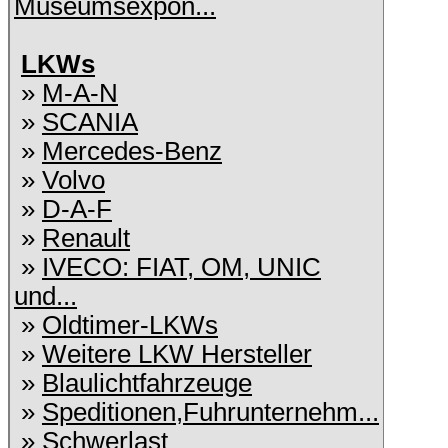
Museumsexpon...
LKWs
»
M-A-N
»
SCANIA
»
Mercedes-Benz
»
Volvo
»
D-A-F
»
Renault
»
IVECO: FIAT, OM, UNIC
und...
»
Oldtimer-LKWs
»
Weitere LKW Hersteller
»
Blaulichtfahrzeuge
»
Speditionen,Fuhrunternehm...
»
Schwerlast