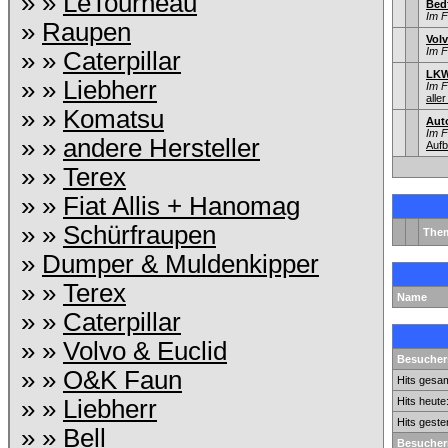
» »
LeTourneau
Bed
Im 
»
Raupen
Vol
Im 
» »
Caterpillar
LKW
» »
Liebherr
Im 
aller
» »
Komatsu
Aut
Im 
» »
andere Hersteller
Aufb
» »
Terex
» »
Fiat Allis + Hanomag
» »
Schürfraupen
The
»
Dumper & Muldenkipper
» »
Terex
Name
» »
Caterpillar
» »
Volvo & Euclid
Besuchers
» »
O&K Faun
Hits gesam
» »
Liebherr
Hits heute
Hits geste
» »
Bell
Besucher