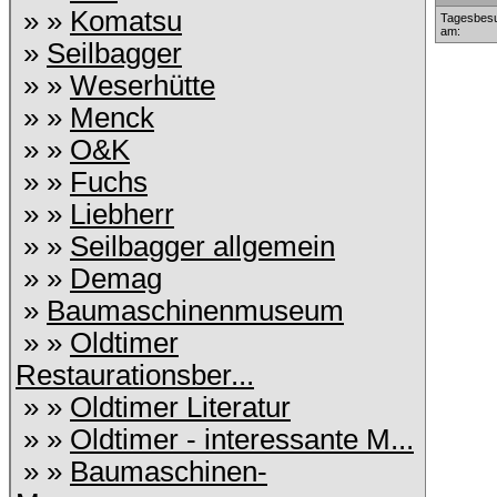
» »
Komatsu
Tagesbesu
am:
»
Seilbagger
» »
Weserhütte
» »
Menck
» »
O&K
» »
Fuchs
» »
Liebherr
» »
Seilbagger allgemein
» »
Demag
»
Baumaschinenmuseum
» »
Oldtimer
Restaurationsber...
» »
Oldtimer Literatur
» »
Oldtimer - interessante M...
» »
Baumaschinen-