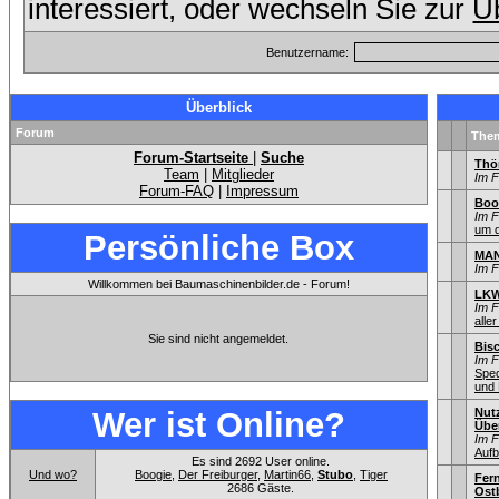
interessiert, oder wechseln Sie zur
Üb
Benutzername:
Überblick
Forum
The
Forum-Startseite
|
Suche
Thö
Team
|
Mitglieder
Im 
Forum-FAQ
|
Impressum
Boo
Im 
um d
Persönliche Box
MAN
Im 
Willkommen bei Baumaschinenbilder.de - Forum!
LKW
Im 
aller
Sie sind nicht angemeldet.
Bisc
Im 
Sped
und 
Wer ist Online?
Nut
Übe
Im 
Aufb
Es sind 2692 User online.
Und wo?
Boogie
,
Der Freiburger
,
Martin66
,
Stubo
,
Tiger
Fer
2686 Gäste.
Ostb