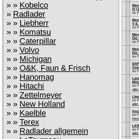
» »
Kobelco
Mer
IV (
»
Radlader
Im 
Mer
» »
Liebherr
V & 
Im 
» »
Komatsu
Mer
Die
» »
Caterpillar
Im 
» »
Volvo
Mer
Die
» »
Michigan
Im 
DAF
» »
O&K, Faun & Frisch
Gen
Im 
» »
Hanomag
Las
Mün
» »
Hitachi
Im 
aller
» »
Zettelmeyer
Lkw
Im 
» »
New Holland
aller
» »
Kaelble
Isu
Im 
Hers
» »
Terex
LKW
» »
Radlader allgemein
Im 
aller