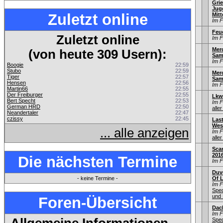
Gri
Jug
Zuletzt online
Mitt
Im 
Feu
Zuletzt online
Im 
Merc
(von heute 309 Usern):
Sam
Im 
Boogie
22:59
Stubo
22:59
Mer
Tiger
22:57
Sam
Hensen
22:56
Im 
Martin66
22:55
Der Freiburger
22:55
Lkw
Bert Specht
22:53
Im 
German HRD
22:50
aller
Neandertaler
22:47
czissy
22:45
Las
Wes
... alle anzeigen
Im 
aller
Sca
201
Die nächsten Termine
Im 
Duv
- keine Termine -
Of L
Im 
Sped
und 
Foren-Übersicht
Dac
Im 
Sped