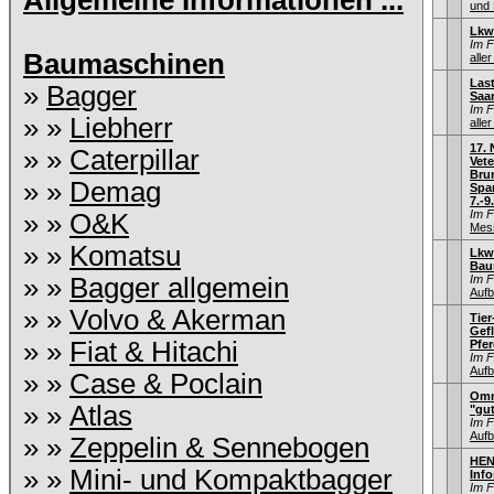
Allgemeine Informationen ...
und 
Lkw
Im 
Baumaschinen
aller
Las
»
Bagger
Saa
Im 
» »
Liebherr
aller
17.
» »
Caterpillar
Vet
Bru
» »
Demag
Spa
7.-9
Im 
» »
O&K
Mess
» »
Komatsu
Lkw
Bau
» »
Bagger allgemein
Im 
Aufb
» »
Volvo & Akerman
Tier
Gef
» »
Fiat & Hitachi
Pfer
Im 
Aufb
» »
Case & Poclain
Omn
» »
Atlas
"gu
Im 
Aufb
» »
Zeppelin & Sennebogen
HEN
» »
Mini- und Kompaktbagger
Info
Im 