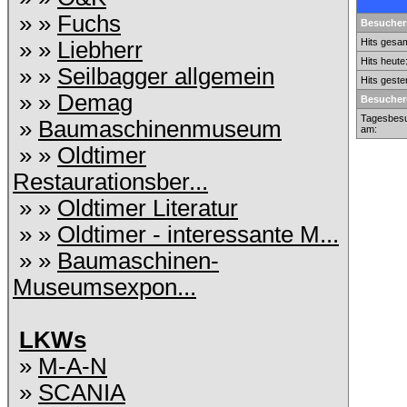
» »
Fuchs
Besuchers
Hits gesam
» »
Liebherr
Hits heute
» »
Seilbagger allgemein
Hits geste
» »
Demag
Besucher
Tagesbesu
»
Baumaschinenmuseum
am:
» »
Oldtimer
Restaurationsber...
» »
Oldtimer Literatur
» »
Oldtimer - interessante M...
» »
Baumaschinen-
Museumsexpon...
LKWs
»
M-A-N
»
SCANIA