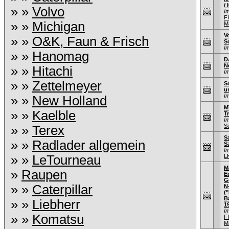
/ 
» »
Volvo
I
F
» »
Michigan
M
V
» »
O&K, Faun & Frisch
S
I
» »
Hanomag
D
N
» »
Hitachi
I
» »
Zettelmeyer
S
u
I
» »
New Holland
M
» »
Kaelble
T
I
S
» »
Terex
S
» »
Radlader allgemein
S
I
» »
LeTourneau
L
M
»
Raupen
E
G
» »
Caterpillar
N
(
B
» »
Liebherr
1
I
» »
Komatsu
F
M