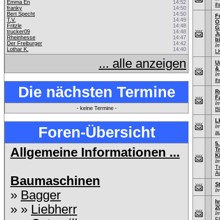
Emma En
14:52
ih
franky
14:50
Bert Specht
14:50
F
T.V.
14:49
O
Fritzle
14:48
G
trucker09
14:48
J
Rheinhesse
14:47
bi
Der Freiburger
14:42
I
Lothar K.
14:40
L
... alle anzeigen
U
&
I
ih
Die nächsten Termine
R
F
I
- keine Termine -
Bl
L
I
Foren-Übersicht
au
5
Allgemeine Informationen ...
T
K
I
T
A
Baumaschinen
S
I
»
Bagger
I
» »
Liebherr
2
I
F