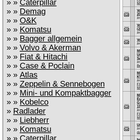
» »
Caterpillar
M
» »
Demag
V
2
» »
O&K
I
V
» »
Komatsu
(
I
» »
Bagger allgemein
V
I
» »
Volvo & Akerman
M
» »
Fiat & Hitachi
U
S
I
» »
Case & Poclain
B
» »
Atlas
M
K
I
» »
Zeppelin & Sennebogen
F
M
» »
Mini- und Kompaktbagger
M
E
» »
Kobelco
G
1
»
Radlader
I
F
» »
Liebherr
M
U
» »
Komatsu
I
d
» »
Caterpillar
I