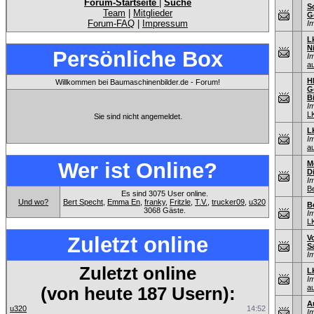
Forum-Startseite
|
Suche
S
Team
|
Mitglieder
G
Forum-FAQ
|
Impressum
I
L
N
Persönliche Box
I
au
H
Willkommen bei Baumaschinenbilder.de - Forum!
G
B
I
L
Sie sind nicht angemeldet.
L
I
au
Wer ist Online?
M
D
I
B
Es sind 3075 User online.
Und wo?
Bert Specht
,
Emma En
,
franky
,
Fritzle
,
T.V.
,
trucker09
,
u320
B
3068 Gäste.
I
L
Zuletzt online
V
S
I
Zuletzt online
L
I
au
(von heute 187 Usern):
A
u320
14:52
I