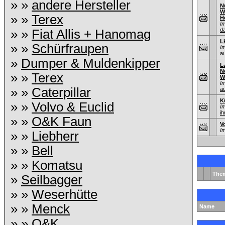
» »
andere Hersteller
N
W
» »
Terex
H
I
d
» »
Fiat Allis + Hanomag
L
» »
Schürfraupen
I
au
»
Dumper & Muldenkipper
L
N
» »
Terex
W
I
» »
Caterpillar
au
K
» »
Volvo & Euclid
I
ih
» »
O&K Faun
V
I
» »
Liebherr
» »
Bell
» »
Komatsu
The
»
Seilbagger
» »
Weserhütte
» »
Menck
Name
» »
O&K