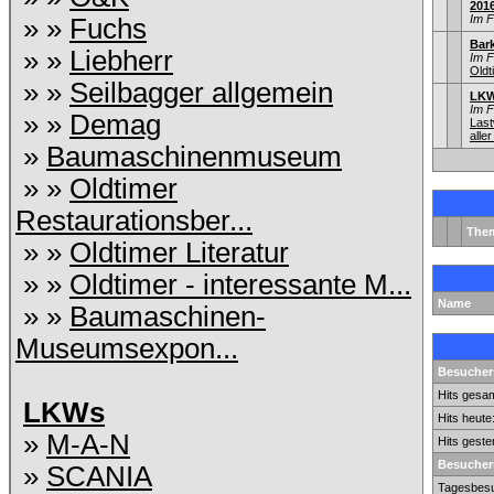
201
Im 
» »
Fuchs
Bar
» »
Liebherr
Im 
Old
» »
Seilbagger allgemein
LKW
Im 
» »
Demag
Las
aller
»
Baumaschinenmuseum
» »
Oldtimer
Restaurationsber...
The
» »
Oldtimer Literatur
» »
Oldtimer - interessante M...
Name
» »
Baumaschinen-
Museumsexpon...
Besuchers
Hits gesam
LKWs
Hits heute
»
M-A-N
Hits geste
Besucher
»
SCANIA
Tagesbesu