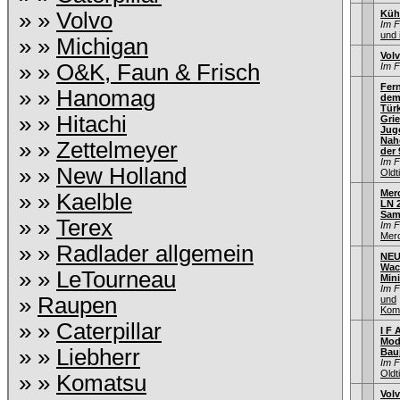
» »
Volvo
Küh
Im 
und 
» »
Michigan
Vol
» »
O&K, Faun & Frisch
Im 
Fern
» »
Hanomag
dem
Türk
» »
Hitachi
Gri
Jug
Naho
» »
Zettelmeyer
der 
Im 
» »
New Holland
Old
Mer
» »
Kaelble
LN 2
Sam
» »
Terex
Im 
Mer
» »
Radlader allgemein
NEU
Wac
» »
LeTourneau
Min
Im 
»
Raupen
und
Kom
» »
Caterpillar
I F A
Mod
» »
Liebherr
Bau
Im 
Old
» »
Komatsu
Vol