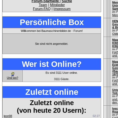
Forum-Startseite
|
Suche
Mer
Team
|
Mitglieder
Uni
Forum-FAQ
|
Impressum
Sam
Im 
Mer
Persönliche Box
HEN
Gesc
& Bi
Im 
Willkommen bei Baumaschinenbilder.de - Forum!
Old
Mag
KW1
Sie sind nicht angemeldet.
KW
Im 
FIA
und 
Wer ist Online?
Mag
Eck
Gen
(Bau
Es sind 3111 User online.
197
Im 
Und wo?
3111 Gäste.
FIA
und 
Zuletzt online
Unt
Tob
Im 
und 
Zuletzt online
den 
(von heute 20 Usern):
Ivec
Road
Im 
leon98
02:27