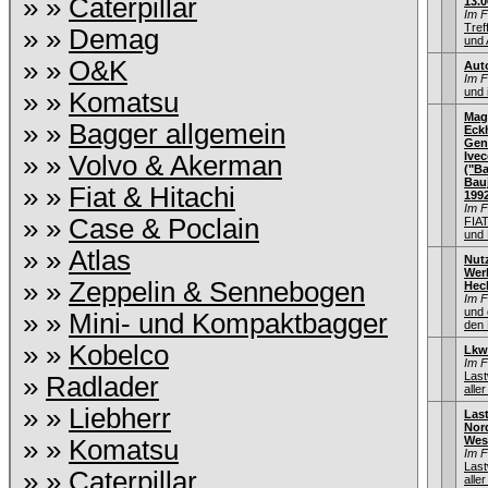
» »
Caterpillar
13.0
Im 
Tref
» »
Demag
und 
» »
O&K
Aut
Im 
und 
» »
Komatsu
Mag
» »
Bagger allgemein
Eck
Gen
Ive
» »
Volvo & Akerman
("Ba
Bauj
» »
Fiat & Hitachi
199
Im 
» »
Case & Poclain
FIA
und 
» »
Atlas
Nut
Wer
» »
Zeppelin & Sennebogen
Hec
Im 
und 
» »
Mini- und Kompaktbagger
den 
» »
Kobelco
Lkw
Im 
Las
»
Radlader
aller
» »
Liebherr
Las
Nord
Wes
» »
Komatsu
Im 
Las
» »
Caterpillar
aller