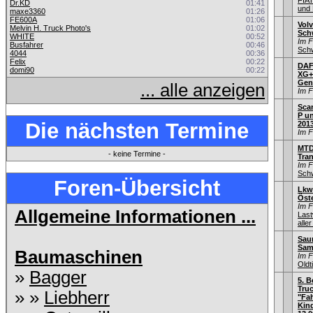
FIA
Dr.KD
01:41
und 
maxe3360
01:26
FE600A
01:06
Volv
Melvin H. Truck Photo's
01:02
Sch
WHITE
00:52
Im 
Busfahrer
00:46
Schw
4044
00:36
Felix
00:22
DAF 
domi90
00:22
XG+
Gen
... alle anzeigen
Im 
Sca
P un
Die nächsten Termine
201
Im 
MTD
- keine Termine -
Tra
Im 
Schw
Foren-Übersicht
Lkw
Öste
Im 
Allgemeine Informationen ...
Las
aller
Saur
Sam
Baumaschinen
Im 
Old
»
Bagger
5. B
Truc
» »
Liebherr
"Fah
Kin