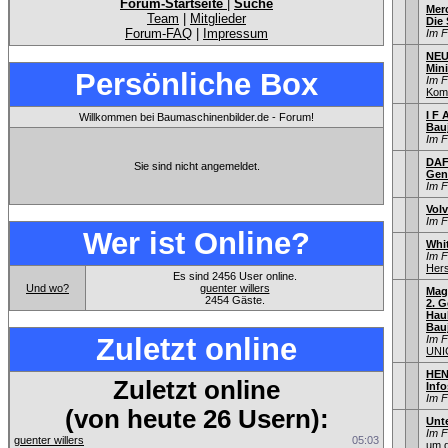
Forum-Startseite
|
Suche
Mer
Team
|
Mitglieder
Die
Forum-FAQ
|
Impressum
Im 
NEU
Min
Persönliche Box
Im 
Kom
I F 
Willkommen bei Baumaschinenbilder.de - Forum!
Bau
Im 
DAF
Sie sind nicht angemeldet.
Gen
Im 
Vol
Im 
Wer ist Online?
Whi
Im 
Hers
Es sind 2456 User online.
Und wo?
guenter willers
Mag
2454 Gäste.
2. G
Hau
Bauj
Zuletzt online
Im 
UNI
HEN
Zuletzt online
Info
Im 
(von heute 26 Usern):
Unt
Im 
guenter willers
05:03
um d