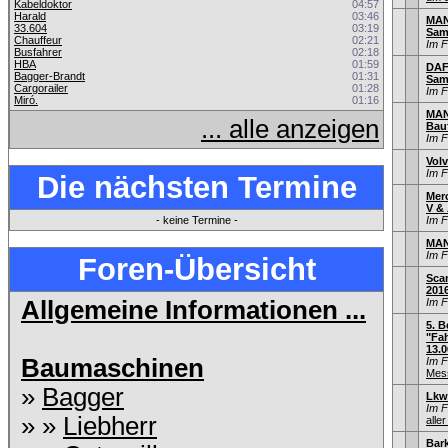
Kabeldoktor
04:57
Harald
03:46
MAN 
33.604
03:19
Sam
Chauffeur
02:21
Im 
Busfahrer
02:18
HBA
01:59
DAF 
Bagger-Brandt
01:31
Sam
Cargorailer
01:28
Im 
Miró.
01:16
MAN
... alle anzeigen
Bau
Im 
Volv
Im 
Die nächsten Termine
Mer
V & 
- keine Termine -
Im 
MAN
Im 
Foren-Übersicht
Sca
201
Allgemeine Informationen ...
Im 
5. B
"Fah
13.0
Baumaschinen
Im 
Mess
»
Bagger
Lkw
Im 
» »
Liebherr
aller
Bar