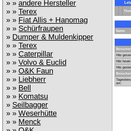
» »
andere Hersteller
Let
» »
Terex
The
» »
Fiat Allis + Hanomag
» »
Schürfraupen
Name
»
Dumper & Muldenkipper
» »
Terex
Besuchers
» »
Caterpillar
Hits gesam
» »
Volvo & Euclid
Hits heute
Hits geste
» »
O&K Faun
Besucher
» »
Liebherr
Tagesbesu
am:
» »
Bell
» »
Komatsu
»
Seilbagger
» »
Weserhütte
» »
Menck
» »
O&K