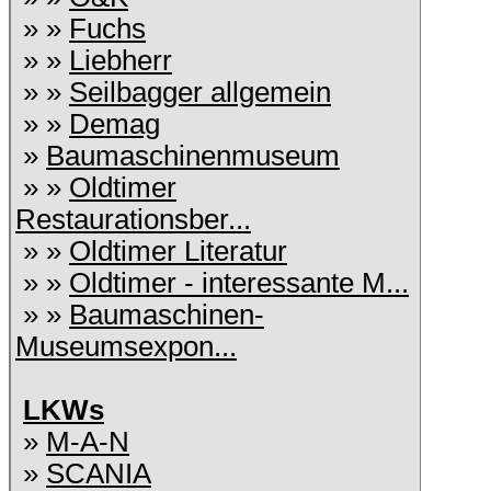
» »
Fuchs
» »
Liebherr
» »
Seilbagger allgemein
» »
Demag
»
Baumaschinenmuseum
» »
Oldtimer
Restaurationsber...
» »
Oldtimer Literatur
» »
Oldtimer - interessante M...
» »
Baumaschinen-
Museumsexpon...
LKWs
»
M-A-N
»
SCANIA