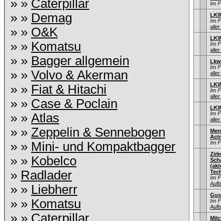
» »
Caterpillar
Im 
» »
Demag
LKW
Im 
aller
» »
O&K
LKW
» »
Komatsu
Im 
aller
» »
Bagger allgemein
Lkw
Im 
» »
Volvo & Akerman
aller
LKW
» »
Fiat & Hitachi
Im 
aller
» »
Case & Poclain
LKW
Im 
» »
Atlas
aller
» »
Zeppelin & Sennebogen
Mer
Act
» »
Mini- und Kompaktbagger
Im 
Zir
» »
Kobelco
Sch
(ak
»
Radlader
Tec
Im 
Aufb
» »
Liebherr
Gus
» »
Komatsu
Im 
Aufb
» »
Caterpillar
Mil