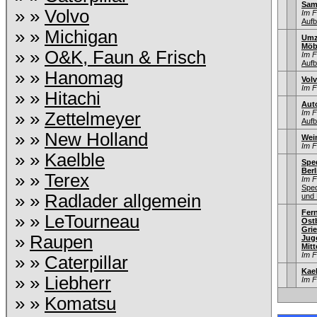
Sam
» »
Volvo
Im 
Aufb
» »
Michigan
Umz
Möb
» »
O&K, Faun & Frisch
Im 
Aufb
» »
Hanomag
Vol
Im 
» »
Hitachi
Aut
Im 
» »
Zettelmeyer
Aufb
» »
New Holland
Wei
Im 
» »
Kaelble
Sped
Berl
» »
Terex
Im 
Sped
» »
Radlader allgemein
und 
Fer
» »
LeTourneau
Ostb
Gri
»
Raupen
Jug
Mitt
Im 
» »
Caterpillar
Kae
» »
Liebherr
Im 
» »
Komatsu