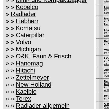
alle
» »
Kobelco
Lkw
Im 
»
Radlader
alle
Isu
» »
Liebherr
Im 
Hers
» »
Komatsu
LKW
Im 
» »
Caterpillar
alle
» »
Volvo
Bed
Im 
» »
Michigan
Vol
Im 
» »
O&K, Faun & Frisch
LKW
» »
Hanomag
Im 
alle
» »
Hitachi
Aut
Im 
» »
Zettelmeyer
Auf
Umz
» »
New Holland
Möb
Im 
» »
Kaelble
Auf
Ret
» »
Terex
Im 
» »
Radlader allgemein
5. 
"Fa