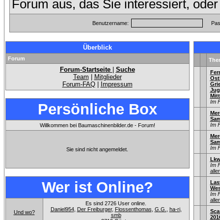
Forum aus, das Sie interessiert, ode
Benutzername:
Pas
Überblick
Forum
The
Forum-Startseite
|
Suche
Fer
Team
|
Mitglieder
Ost
Forum-FAQ
|
Impressum
Gri
Jug
Mitt
Im 
Persönliche Box
Mer
Sa
Im 
Willkommen bei Baumaschinenbilder.de - Forum!
Mer
Sa
Im 
Sie sind nicht angemeldet.
Lkw
Im 
alle
Wer ist Online?
Las
Wes
Im 
alle
Es sind 2726 User online.
Daniel954
,
Der Freiburger
,
Flossenthomas
,
G.G.
,
ha-ri
,
Sca
Und wo?
smb
201