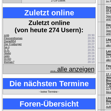
2719 Gäste.
Im 
Duv
Zuletzt online
Of 
Im 
Spe
und
Zuletzt online
Dac
Im 
(von heute 274 Usern):
Spe
und
smb
20:30
Flossenthomas
20:29
Lkw
Daniel954
20:29
Im 
Der Freiburger
20:27
alle
ha-ri
20:25
G.G.
20:25
Las
Stubo
20:24
Saa
neini
20:19
Im 
Dr.KD
20:18
alle
thomas7
20:13
Feu
... alle anzeigen
Im 
17.
Vet
Bru
Die nächsten Termine
Spa
7.-9
Im 
- keine Termine -
Mes
Lkw
Bau
Foren-Übersicht
Im 
Auf