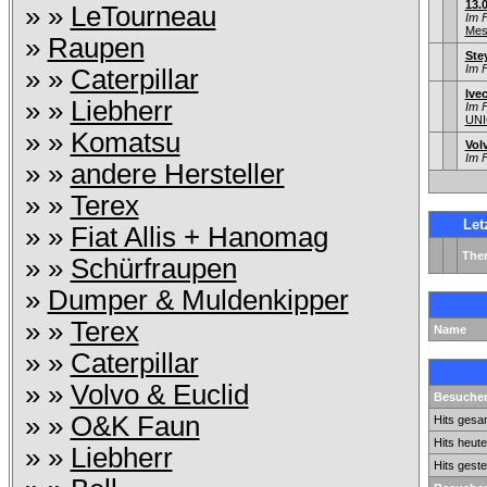
13.
» »
LeTourneau
Im 
Mes
»
Raupen
Ste
Im 
» »
Caterpillar
Ive
» »
Liebherr
Im 
UNI
» »
Komatsu
Vol
Im 
» »
andere Hersteller
» »
Terex
Let
» »
Fiat Allis + Hanomag
The
» »
Schürfraupen
»
Dumper & Muldenkipper
» »
Terex
Name
» »
Caterpillar
» »
Volvo & Euclid
Besuchers
» »
O&K Faun
Hits gesa
Hits heute
» »
Liebherr
Hits geste