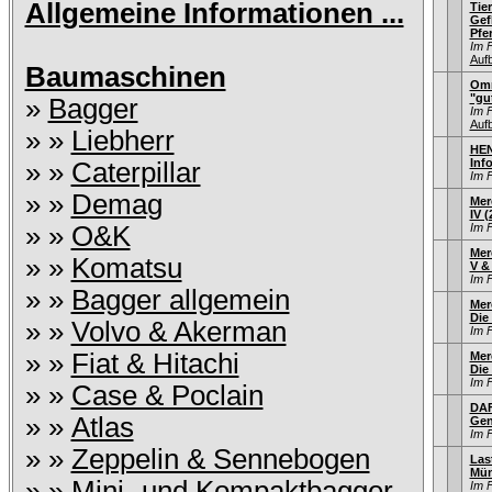
Allgemeine Informationen ...
Tie
Gef
Pfe
Im 
Auf
Baumaschinen
Omn
"gu
»
Bagger
Im 
Auf
» »
Liebherr
HEN
Inf
» »
Caterpillar
Im 
» »
Demag
Mer
IV 
» »
O&K
Im 
Mer
» »
Komatsu
V & 
Im 
» »
Bagger allgemein
Mer
Die
» »
Volvo & Akerman
Im 
» »
Fiat & Hitachi
Mer
Die
Im 
» »
Case & Poclain
DAF
» »
Atlas
Gen
Im 
» »
Zeppelin & Sennebogen
Las
Mün
» »
Mini- und Kompaktbagger
Im 