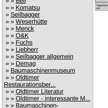
» »
Bell
Besucher
Tagesbes
» »
Komatsu
am:
»
Seilbagger
» »
Weserhütte
» »
Menck
» »
O&K
» »
Fuchs
» »
Liebherr
» »
Seilbagger allgemein
» »
Demag
»
Baumaschinenmuseum
» »
Oldtimer
Restaurationsber...
» »
Oldtimer Literatur
» »
Oldtimer - interessante M...
» »
Baumaschinen-