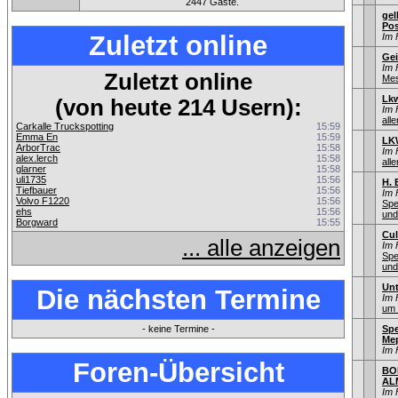
2447 Gäste.
gel
Pos
Zuletzt online
Im 
Gei
Im 
Zuletzt online
Mes
Lkw
(von heute 214 Usern):
Im 
alle
Carkalle Truckspotting
15:59
Emma En
15:59
LK
ArborTrac
15:58
Im 
alex.lerch
15:58
alle
glarner
15:58
uli1735
15:56
H. 
Tiefbauer
15:56
Im 
Volvo F1220
15:56
Spe
ehs
15:56
und
Borgward
15:55
Cul
... alle anzeigen
Im 
Spe
und
Unt
Die nächsten Termine
Im 
um 
- keine Termine -
Spe
Me
Im 
Foren-Übersicht
BO
AL
Im 