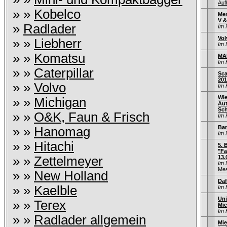
Auf
» »
Kobelco
Mer
V &
»
Radlader
Im 
Vol
» »
Liebherr
Im 
» »
Komatsu
MA
Im 
» »
Caterpillar
Sca
201
» »
Volvo
Im 
Wi
» »
Michigan
Au
Sch
» »
O&K, Faun & Frisch
Im 
Bar
» »
Hanomag
Im 
» »
Hitachi
5. 
"Fa
» »
Zettelmeyer
13.
Im 
Mes
» »
New Holland
Daf
» »
Kaelble
Im 
Uni
» »
Terex
Mic
Im 
» »
Radlader allgemein
Mie