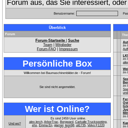
Forum aus, das Sie interessiert, ode
Benutzername:
Pas
Überblick
Forum
Th
Forum-Startseite
|
Suche
Aut
Team
|
Mitglieder
Im 
Forum-FAQ
|
Impressum
Auf
LKW
Im 
Persönliche Box
alle
We
Im 
Willkommen bei Baumaschinenbilder.de - Forum!
Spe
Ber
Im 
Sie sind nicht angemeldet.
Spe
und
Fer
Ost
Wer ist Online?
Gri
Jug
Mit
Im 
Es sind 2459 User online.
alex.lerch
,
ArborTrac
,
Borgward
,
Carkalle Truckspotting
,
Kae
Und wo?
ehs
,
Emma En
,
glarner
,
leon98
,
uli1735
,
Volvo F1220
Im 