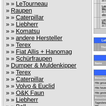
Im 
» »
LeTourneau
Las
»
Raupen
Wes
Im 
alle
» »
Caterpillar
LK
» »
Liebherr
Ric
Im 
» »
Komatsu
» »
andere Hersteller
Le
» »
Terex
Th
» »
Fiat Allis + Hanomag
» »
Schürfraupen
Name
»
Dumper & Muldenkipper
» »
Terex
» »
Caterpillar
Besucher
Hits gesa
» »
Volvo & Euclid
Hits heut
» »
O&K Faun
Hits gest
» »
Liebherr
Besucher
Tagesbes
am: