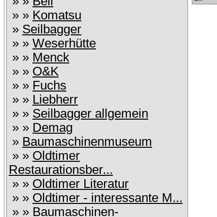
» »
Bell
» »
Komatsu
»
Seilbagger
» »
Weserhütte
» »
Menck
» »
O&K
» »
Fuchs
» »
Liebherr
» »
Seilbagger allgemein
» »
Demag
»
Baumaschinenmuseum
» »
Oldtimer
Restaurationsber...
» »
Oldtimer Literatur
» »
Oldtimer - interessante M...
» »
Baumaschinen-