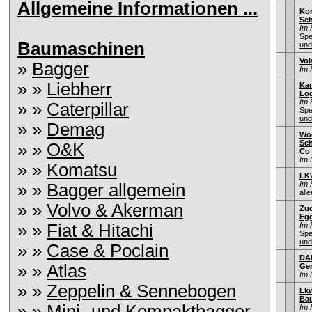
Allgemeine Informationen ...
Kor
Sch
Im 
Spe
Baumaschinen
und
Vol
»
Bagger
Im 
» »
Liebherr
Kam
Lo
Im 
» »
Caterpillar
Spe
und
» »
Demag
Woc
Sc
» »
O&K
Co
Im 
» »
Komatsu
LK
Im 
» »
Bagger allgemein
alle
» »
Volvo & Akerman
Zuc
Egg
» »
Fiat & Hitachi
Im 
Spe
und
» »
Case & Poclain
DAF
» »
Atlas
Gen
Im 
» »
Zeppelin & Sennebogen
Lkw
Ba
» »
Mini- und Kompaktbagger
Im 