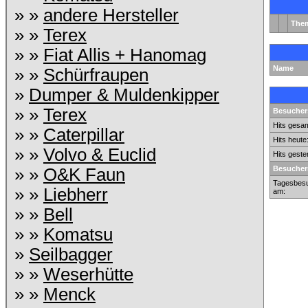
» »
andere Hersteller
The
» »
Terex
» »
Fiat Allis + Hanomag
Name
» »
Schürfraupen
»
Dumper & Muldenkipper
» »
Terex
Besuchers
Hits gesam
» »
Caterpillar
Hits heute
» »
Volvo & Euclid
Hits geste
Besucher
» »
O&K Faun
Tagesbesu
» »
Liebherr
am:
» »
Bell
» »
Komatsu
»
Seilbagger
» »
Weserhütte
» »
Menck