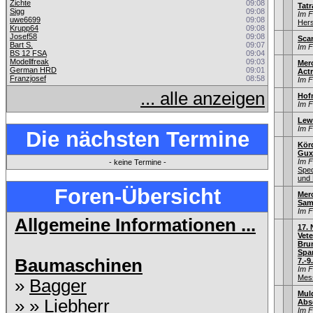
Zichte
09:08
Tatr
Sigg
09:08
Im 
uwe6699
09:08
Hers
Krupp64
09:08
Josef58
09:08
Sca
Bart S.
09:07
Im 
BS 12 FSA
09:04
Modellfreak
09:03
Mer
German HRD
09:01
Act
Franzjosef
08:58
Im 
... alle anzeigen
Hof
Im 
Lew
Im 
Die nächsten Termine
Kör
Gux
Im 
- keine Termine -
Sped
und 
Foren-Übersicht
Merc
Sam
Im 
Allgemeine Informationen ...
17.
Vet
Bru
Spa
Baumaschinen
7.-9
Im 
Mess
»
Bagger
Mul
» »
Liebherr
Abse
Im 