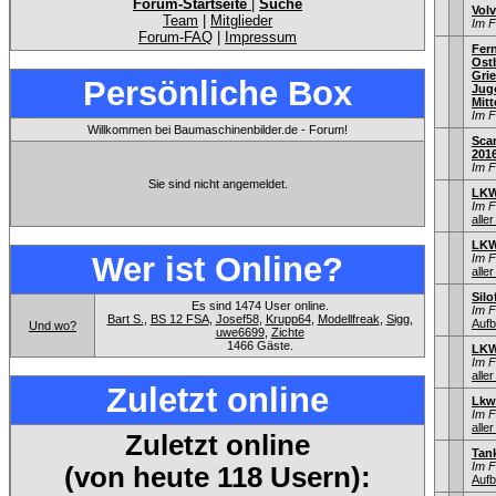
Forum-Startseite
|
Suche
Volv
Team
|
Mitglieder
Im 
Forum-FAQ
|
Impressum
Fer
Ostb
Gri
Persönliche Box
Jug
Mitt
Im 
Willkommen bei Baumaschinenbilder.de - Forum!
Sca
201
Im 
Sie sind nicht angemeldet.
LKW
Im 
aller
LKW
Wer ist Online?
Im 
aller
Sil
Es sind 1474 User online.
Im 
Bart S.
,
BS 12 FSA
,
Josef58
,
Krupp64
,
Modellfreak
,
Sigg
,
Aufb
Und wo?
uwe6699
,
Zichte
1466 Gäste.
LKW
Im 
aller
Zuletzt online
Lkw
Im 
aller
Zuletzt online
Tan
Im 
(von heute 118 Usern):
Aufb