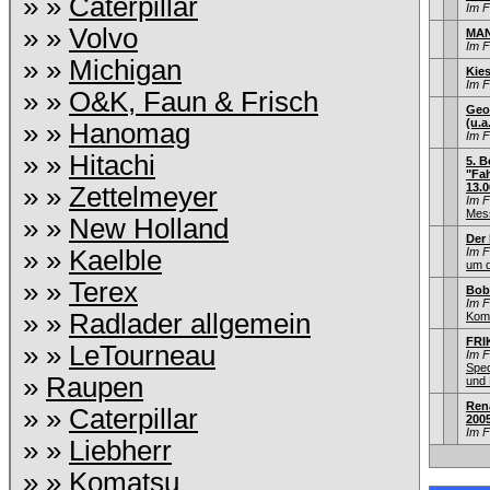
» »
Caterpillar
Im 
» »
Volvo
MAN
Im 
» »
Michigan
Kie
Im 
» »
O&K, Faun & Frisch
Geo
(u.a
» »
Hanomag
Im 
» »
Hitachi
5. B
"Fah
13.0
» »
Zettelmeyer
Im 
Mess
» »
New Holland
Der
» »
Kaelble
Im 
um d
» »
Terex
Bob
Im 
» »
Radlader allgemein
Kom
FRIK
» »
LeTourneau
Im 
Sped
»
Raupen
und 
Ren
» »
Caterpillar
200
Im 
» »
Liebherr
» »
Komatsu