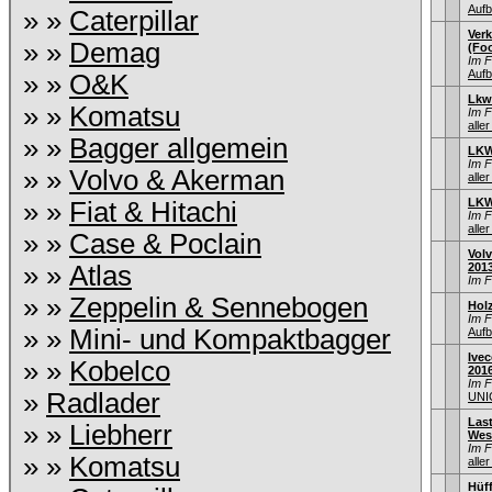
Aufb
» »
Caterpillar
Ver
» »
Demag
(Foo
Im 
Aufb
» »
O&K
Lkw
» »
Komatsu
Im 
aller
» »
Bagger allgemein
LKW
Im 
» »
Volvo & Akerman
aller
LKW
» »
Fiat & Hitachi
Im 
aller
» »
Case & Poclain
Volv
» »
Atlas
201
Im 
» »
Zeppelin & Sennebogen
Hol
Im 
» »
Mini- und Kompaktbagger
Aufb
Ivec
» »
Kobelco
201
Im 
»
Radlader
UNI
Las
» »
Liebherr
Wes
Im 
» »
Komatsu
aller
Hüf