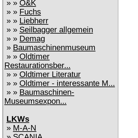
» »
O&K
» »
Fuchs
» »
Liebherr
» »
Seilbagger allgemein
» »
Demag
»
Baumaschinenmuseum
» »
Oldtimer
Restaurationsber...
» »
Oldtimer Literatur
» »
Oldtimer - interessante M...
» »
Baumaschinen-
Museumsexpon...
LKWs
»
M-A-N
»
SCANIA