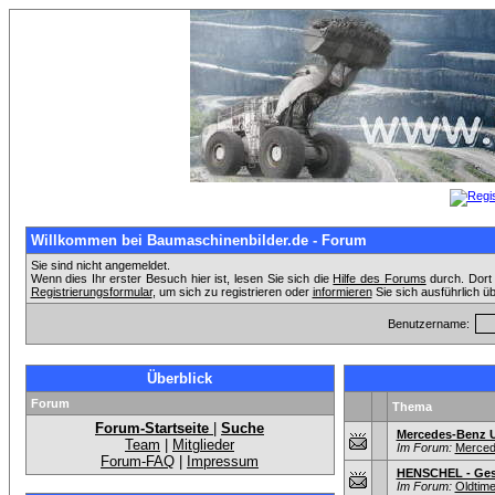
Willkommen bei Baumaschinenbilder.de - Forum
Sie sind nicht angemeldet.
Wenn dies Ihr erster Besuch hier ist, lesen Sie sich die
Hilfe des Forums
durch. Dort 
Registrierungsformular
, um sich zu registrieren oder
informieren
Sie sich ausführlich ü
Benutzername:
Überblick
Forum
Thema
Forum-Startseite
|
Suche
Mercedes-Benz 
Team
|
Mitglieder
Im Forum:
Merced
Forum-FAQ
|
Impressum
HENSCHEL - Gesc
Im Forum:
Oldtim