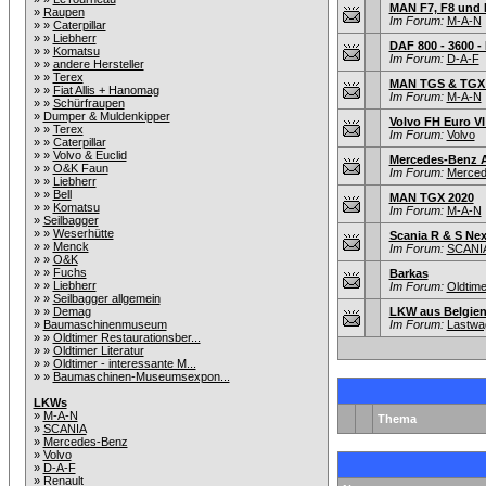
MAN F7, F8 und 
»
Raupen
Im Forum:
M-A-N
» »
Caterpillar
» »
Liebherr
DAF 800 - 3600 
» »
Komatsu
Im Forum:
D-A-F
» »
andere Hersteller
» »
Terex
MAN TGS & TGX 
» »
Fiat Allis + Hanomag
Im Forum:
M-A-N
» »
Schürfraupen
»
Dumper & Muldenkipper
Volvo FH Euro VI 
» »
Terex
Im Forum:
Volvo
» »
Caterpillar
» »
Volvo & Euclid
Mercedes-Benz Ac
» »
O&K Faun
Im Forum:
Merced
» »
Liebherr
» »
Bell
MAN TGX 2020
» »
Komatsu
Im Forum:
M-A-N
»
Seilbagger
» »
Weserhütte
Scania R & S Nex
» »
Menck
Im Forum:
SCANI
» »
O&K
» »
Fuchs
Barkas
» »
Liebherr
Im Forum:
Oldtim
» »
Seilbagger allgemein
» »
Demag
LKW aus Belgie
»
Baumaschinenmuseum
Im Forum:
Lastwag
» »
Oldtimer Restaurationsber...
» »
Oldtimer Literatur
» »
Oldtimer - interessante M...
» »
Baumaschinen-Museumsexpon...
LKWs
»
M-A-N
Thema
»
SCANIA
»
Mercedes-Benz
»
Volvo
»
D-A-F
»
Renault