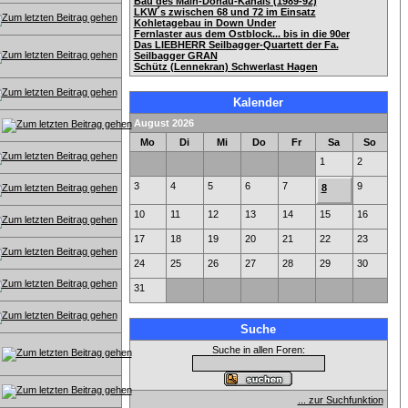
Bau des Main-Donau-Kanals (1989-92)
LKW´s zwischen 68 und 72 im Einsatz
Kohletagebau in Down Under
Fernlaster aus dem Ostblock... bis in die 90er
Das LIEBHERR Seilbagger-Quartett der Fa.
Seilbagger GRAN
Schütz (Lennekran) Schwerlast Hagen
Kalender
August 2026
Mo
Di
Mi
Do
Fr
Sa
So
1
2
3
4
5
6
7
9
8
10
11
12
13
14
15
16
17
18
19
20
21
22
23
24
25
26
27
28
29
30
31
Suche
Suche in allen Foren:
... zur Suchfunktion