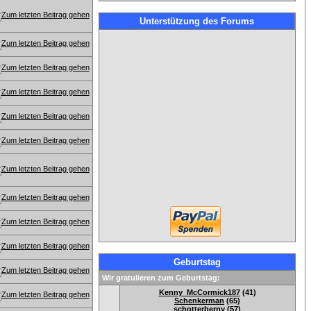
Unterstützung des Forums
Geburtstag
Wir gratulieren zum Geburtstag:
Kenny_McCormick187
(41)
Schenkerman
(65)
schotterberny
(57)