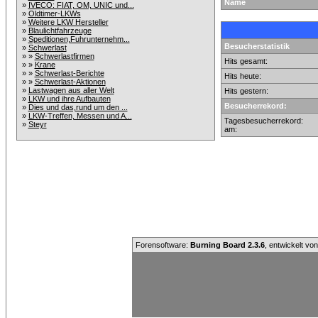
Name
»
IVECO: FIAT, OM, UNIC und...
»
Oldtimer-LKWs
»
Weitere LKW Hersteller
»
Blaulichtfahrzeuge
»
Speditionen,Fuhrunternehm...
Besucherstatistik
»
Schwerlast
» »
Schwerlastfirmen
Hits gesamt:
» »
Krane
» »
Schwerlast-Berichte
Hits heute:
» »
Schwerlast-Aktionen
»
Lastwagen aus aller Welt
Hits gestern:
»
LKW und ihre Aufbauten
Besucherrekord:
»
Dies und das,rund um den ...
»
LKW-Treffen, Messen und A...
Tagesbesucherrekord:
»
Steyr
am:
Forensoftware:
Burning Board 2.3.6
, entwickelt vo