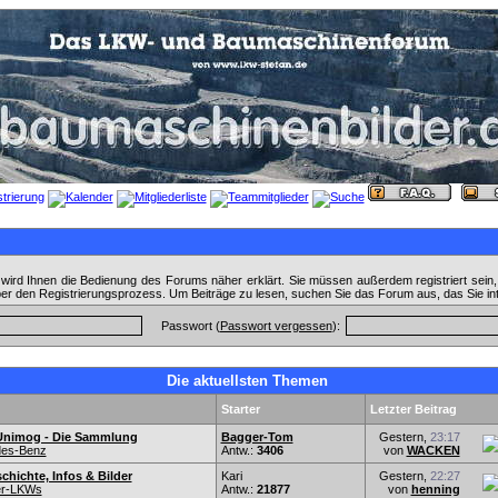
wird Ihnen die Bedienung des Forums näher erklärt. Sie müssen außerdem registriert sein
ber den Registrierungsprozess. Um Beiträge zu lesen, suchen Sie das Forum aus, das Sie in
Passwort (
Passwort vergessen
):
Die aktuellsten Themen
Starter
Letzter Beitrag
Unimog - Die Sammlung
Bagger-Tom
Gestern,
23:17
es-Benz
Antw.:
3406
von
WACKEN
hichte, Infos & Bilder
Kari
Gestern,
22:27
er-LKWs
Antw.:
21877
von
henning