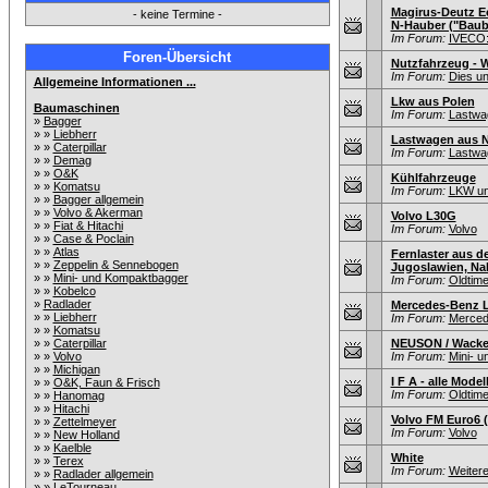
Magirus-Deutz E
- keine Termine -
N-Hauber ("Baubu
Im Forum:
IVECO:
Foren-Übersicht
Nutzfahrzeug - 
Im Forum:
Dies un
Allgemeine Informationen ...
Lkw aus Polen
Baumaschinen
Im Forum:
Lastwag
»
Bagger
» »
Liebherr
Lastwagen aus N
» »
Caterpillar
Im Forum:
Lastwag
» »
Demag
» »
O&K
Kühlfahrzeuge
» »
Komatsu
Im Forum:
LKW un
» »
Bagger allgemein
» »
Volvo & Akerman
Volvo L30G
» »
Fiat & Hitachi
Im Forum:
Volvo
» »
Case & Poclain
» »
Atlas
Fernlaster aus d
» »
Zeppelin & Sennebogen
Jugoslawien, Nah
» »
Mini- und Kompaktbagger
Im Forum:
Oldtim
» »
Kobelco
»
Radlader
Mercedes-Benz L
» »
Liebherr
Im Forum:
Merced
» »
Komatsu
» »
Caterpillar
NEUSON / Wacke
» »
Volvo
Im Forum:
Mini- 
» »
Michigan
I F A - alle Mode
» »
O&K, Faun & Frisch
Im Forum:
Oldtim
» »
Hanomag
» »
Hitachi
Volvo FM Euro6 (
» »
Zettelmeyer
Im Forum:
Volvo
» »
New Holland
» »
Kaelble
White
» »
Terex
Im Forum:
Weitere
» »
Radlader allgemein
» »
LeTourneau