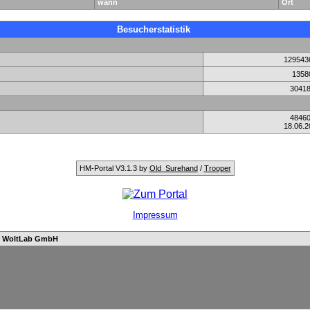
wann
Ort
Besucherstatistik
129543
1358
3041
4846
18.06.2
HM-Portal V3.1.3 by
Old_Surehand
/
Trooper
Impressum
n
WoltLab GmbH