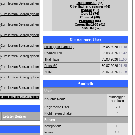
DieselimBlut
(48)
Oberflächendesigner
(44)
konrad
(51)
Gerd52
(74)
Christof
(66)
Frankdue
(55)
Caterpillar1985
(41)
Fons DM
(67)
Die neusten User
minibagger-hamburg
06.08.2026
14:48
Roland7770
03.08.2026
18:42
Tkalmlage
03.08.2026
11:56
Friese69
30.07.2026
21:28
ZONI
29.07.2026
12:18
Statistik
User
en der letzten 24 Stunden
minibagger-
Neuster User:
hamburg
Registrierte User:
7700
Nicht freigeschaltet:
4
Letzter Beitrag
Forum
Kategorien:
10
Foren:
155