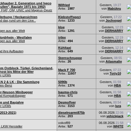
ckhauber 2. Generation und Iveco
Wilfried
Gestern,
19:27
llen", Baujahr 1971 bis 1992)
Antw.:
1987
von
Mabükru
 FIAT, OM, UNIC und Magirus-Deutz
Werbung / Heckansichten
Klebstoffspezi
Gestern,
17:22
d das,rund um den Lkw...
Antw.:
1233
von
Jochvogel
kloe
Gestern,
12:23
en aus aller Welt
Antw.:
1291
von
DERHARRY
ordrhein - Westfalen
trilex
Gestern,
12:19
en aus aller Welt
Antw.:
494
von
DERHARRY
Kühltaxi
Gestern,
12:14
d ihre Aufbauten
Antw.:
649
von
DERHARRY
Sternschnuppe
Gestern,
08:55
Antw.:
26
von
Atlasmalte
em Ostblock, Türkei, Griechenland,
Mack F 700
Gestern,
07:22
ost bis Mitte der 90er
Antw.:
11607
von
Totty10
er-LKWs
N 2 & LK - Die Sammlung
5090b
Gestern,
01:59
es-Benz
Antw.:
1374
von
HBA
r-Neuson Minibagger
bauma-chris
Gestern,
01:58
und Kompaktbagger
Antw.:
571
von
HBA
lle und Baujahre
Desmoflyer
Gestern,
00:54
er-LKWs
Antw.:
3153
von
lura
2013-2021)
dieselroarmt875b
06.08.2026
22:06
Antw.:
203
von
vehiclejack
volvof89
06.08.2026
21:58
 LKW Hersteller
Antw.:
527
von
WHITE