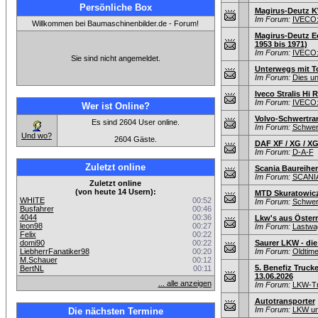
Persönliche Box
Magirus-Deutz 
Im Forum:
IVECO:
Willkommen bei Baumaschinenbilder.de - Forum!
Magirus-Deutz E
1953 bis 1971)
Im Forum:
IVECO:
Sie sind nicht angemeldet.
Unterwegs mit T
Im Forum:
Dies un
Iveco Stralis Hi R
Im Forum:
IVECO:
Wer ist Online?
Volvo-Schwertra
Es sind 2604 User online.
Im Forum:
Schwer
Und wo?
2604 Gäste.
DAF XF / XG / X
Im Forum:
D-A-F
Zuletzt online
Scania Baureihen
Im Forum:
SCANI
Zuletzt online
(von heute 14 Usern):
MTD Skuratowicz
WHITE
00:52
Im Forum:
Schwer
Busfahrer
00:46
4044
00:36
Lkw's aus Österr
leon98
00:27
Im Forum:
Lastwag
Felix
00:22
domi90
00:22
Saurer LKW - di
LiebherrFanatiker98
00:20
Im Forum:
Oldtim
M.Schauer
00:12
5. Benefiz Trucke
BertNL
00:11
13.06.2026
... alle anzeigen
Im Forum:
LKW-Tr
Autotransporter
Im Forum:
LKW un
Die nächsten Termine