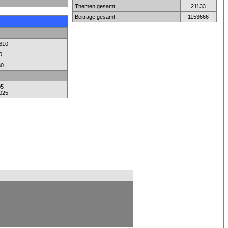
Themen gesamt:
21133
Beiträge gesamt:
1153666
610
0
80
05
025