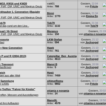
KW15, KW16 und KW20
vatti01
Gestern,
22:04
 FIAT, OM, UNIC und Magirus-Deutz
Antw.:
788
von
Fritzle
ckhauber 1. Generation (Baujahr
Börni
Gestern,
21:34
Antw.:
1770
von
Emma En
 FIAT, OM, UNIC und Magirus-Deutz
ob79
Tob79
Gestern,
21:34
d das,rund um den Lkw...
Antw.:
1132
von
Tob79
oad / Hi-Street
Muranus
Gestern,
21:19
 FIAT, OM, UNIC und Magirus-Deutz
Antw.:
150
von
ottanta e novanta
nsporte
LKW-Stefan
Gestern,
21:12
last
Antw.:
594
von
Jochvogel
G+ New Generation
Hawk
Gestern,
21:10
Antw.:
761
von
Jochvogel
 P und R (2004-2013)
Caterpillar_Ben_Austria
Gestern,
21:08
A
Antw.:
4613
von
Jochvogel
 Transport
Manni B
Gestern,
20:58
lastfirmen
Antw.:
5
von
Jochvogel
eich
Hagü
Gestern,
20:53
en aus aller Welt
Antw.:
7459
von
Jochvogel
e Sammlung
oltimerRemu
Gestern,
20:17
er-LKWs
Antw.:
9802
von
Fritzle
r-Treffen "Fahrer für Kinder"
ottanta e novanta
Gestern,
20:02
Antw.:
14
von
ottanta e novanta
effen, Messen und Ausstellungen
ManniN.
Gestern,
19:50
d ihre Aufbauten
Antw.:
4578
von
ottanta e novanta