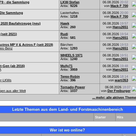
F9 - die Sammlung
LKW-Stefan
06.08.2026
20:02
Antw.:
9226
von
Mack F 700
- Die Sammlung
Lasterhaftes
06.08.2026
20:00
Antw.:
1218
von
Mack F 700
2020 Baufahrzeuge (neu)
Hawk
06.08.2026
19:57
Antw.:
260
von
Hans2651
(seit 2021)
Rudi
06.08.2026
19:54
Antw.:
581
von
Hans2651
tros MP V & Actros F (seit 2019)
Bärchen
06.08.2026
19:53
es-Benz
Antw.:
1293
von
Hans2651
WHEELS 1971
06.08.2026
19:51
Antw.:
1240
von
Hans2651
t-Gen (ab 2016)
Mully71
06.08.2026
19:48
A
Antw.:
3959
von
Hans2651
Terex-Robin
06.08.2026
18:14
er-LKWs
Antw.:
396
von
warti353
n
Tornado-Power
06.08.2026
18:07
en aus aller Welt
Antw.:
1037
von
Der Freiburger
... mehr: alle aktiven Them
Letzte Themen aus dem Land- und Forstmaschinenbereich
Starter
Hits
Wer ist wo online?