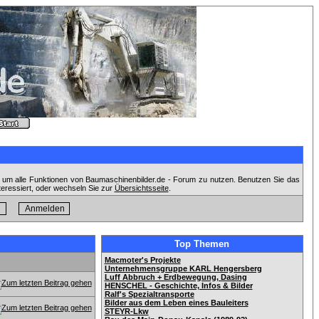
, um alle Funktionen von Baumaschinenbilder.de - Forum zu nutzen. Benutzen Sie das
teressiert, oder wechseln Sie zur
Übersichtsseite
.
Top Themen
Macmoter's Projekte
Unternehmensgruppe KARL Hengersberg
Luff Abbruch + Erdbewegung, Dasing
HENSCHEL - Geschichte, Infos & Bilder
Ralf's Spezialtransporte
Bilder aus dem Leben eines Bauleiters
STEYR-Lkw