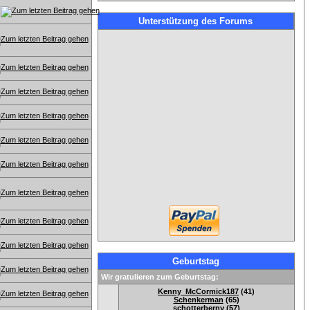
Unterstützung des Forums
Geburtstag
Wir gratulieren zum Geburtstag:
Kenny_McCormick187
(41)
Schenkerman
(65)
schotterberny
(57)