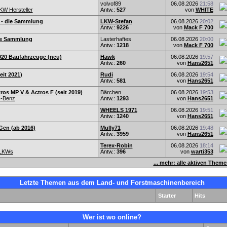
volvof89
06.08.2026
21:58
KW Hersteller
Antw.:
527
von
WHITE
 - die Sammlung
LKW-Stefan
06.08.2026
20:02
Antw.:
9226
von
Mack F 700
Die Sammlung
Lasterhaftes
06.08.2026
20:00
Antw.:
1218
von
Mack F 700
20 Baufahrzeuge (neu)
Hawk
06.08.2026
19:57
Antw.:
260
von
Hans2651
eit 2021)
Rudi
06.08.2026
19:54
Antw.:
581
von
Hans2651
os MP V & Actros F (seit 2019)
Bärchen
06.08.2026
19:53
-Benz
Antw.:
1293
von
Hans2651
WHEELS 1971
06.08.2026
19:51
Antw.:
1240
von
Hans2651
Gen (ab 2016)
Mully71
06.08.2026
19:48
Antw.:
3959
von
Hans2651
Terex-Robin
06.08.2026
18:14
-LKWs
Antw.:
396
von
warti353
... mehr: alle aktiven Them
Letzte Themen aus dem Land- und Forstmaschinenbereich
Starter
Hits
Wer ist wo online?