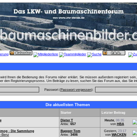
wird Ihnen die Bedienung des Forums näher erklärt. Sie müssen außerdem registriert sein
ber den Registrierungsprozess. Um Beiträge zu lesen, suchen Sie das Forum aus, das Sie in
Passwort (
Passwort vergessen
):
Die aktuellsten Themen
Starter
Letzter Beitrag
e
Dieter T
Heute
,
06:35
Antw.:
657
von
HBA
imog - Die Sammlung
Bagger-Tom
Gestern,
23:17
-Benz
Antw.:
3406
von
WACKEN