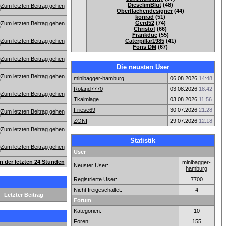
DieselimBlut
(48)
Oberflächendesigner
(44)
konrad
(51)
Gerd52
(74)
Christof
(66)
Frankdue
(55)
Caterpillar1985
(41)
Fons DM
(67)
Die neusten User
minibagger-hamburg
06.08.2026
14:48
Roland7770
03.08.2026
18:42
Tkalmlage
03.08.2026
11:56
Friese69
30.07.2026
21:28
ZONI
29.07.2026
12:18
Statistik
User
en der letzten 24 Stunden
minibagger-
Neuster User:
hamburg
Registrierte User:
7700
Nicht freigeschaltet:
4
Letzter Beitrag
Forum
Kategorien:
10
Foren:
155