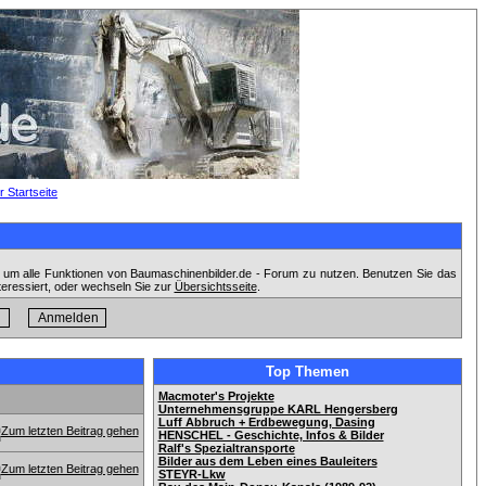
, um alle Funktionen von Baumaschinenbilder.de - Forum zu nutzen. Benutzen Sie das
teressiert, oder wechseln Sie zur
Übersichtsseite
.
Top Themen
Macmoter's Projekte
Unternehmensgruppe KARL Hengersberg
Luff Abbruch + Erdbewegung, Dasing
HENSCHEL - Geschichte, Infos & Bilder
Ralf's Spezialtransporte
Bilder aus dem Leben eines Bauleiters
STEYR-Lkw