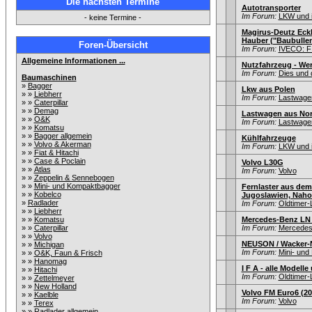
Die nächsten Termine
Autotransporter
Im Forum:
LKW und i
- keine Termine -
Magirus-Deutz Eckh
Hauber ("Baubullen
Foren-Übersicht
Im Forum:
IVECO: F
Allgemeine Informationen ...
Nutzfahrzeug - We
Im Forum:
Dies und 
Baumaschinen
»
Bagger
Lkw aus Polen
» »
Liebherr
Im Forum:
Lastwagen
» »
Caterpillar
» »
Demag
Lastwagen aus Nor
» »
O&K
Im Forum:
Lastwagen
» »
Komatsu
» »
Bagger allgemein
Kühlfahrzeuge
» »
Volvo & Akerman
Im Forum:
LKW und i
» »
Fiat & Hitachi
» »
Case & Poclain
Volvo L30G
» »
Atlas
Im Forum:
Volvo
» »
Zeppelin & Sennebogen
» »
Mini- und Kompaktbagger
Fernlaster aus dem
» »
Kobelco
Jugoslawien, Nahos
»
Radlader
Im Forum:
Oldtimer
» »
Liebherr
» »
Komatsu
Mercedes-Benz LN 
» »
Caterpillar
Im Forum:
Mercedes
» »
Volvo
NEUSON / Wacker-
» »
Michigan
Im Forum:
Mini- un
» »
O&K, Faun & Frisch
» »
Hanomag
I F A - alle Modell
» »
Hitachi
Im Forum:
Oldtimer
» »
Zettelmeyer
» »
New Holland
Volvo FM Euro6 (20
» »
Kaelble
Im Forum:
Volvo
» »
Terex
» »
Radlader allgemein