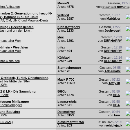
ManniN.
Gestern,
19:50
hre Aufbauten
Antw.:
4578
von
ottanta e novanta
auber 2. Generation und Iveco N-
Wilfried
Gestern,
19:27
", Baujahr 1971 bis 1992)
Antw.:
1987
von
Mabükru
IAT, OM, UNIC und Magirus-Deutz
rbung / Heckansichten
Klebstoffspezi
Gestern,
17:22
das,rund um den Lkw...
Antw.:
1233
von
Jochvogel
kloe
Gestern,
12:23
 aus aller Welt
Antw.:
1291
von
DERHARRY
drhein - Westfalen
trilex
Gestern,
12:19
 aus aller Welt
Antw.:
494
von
DERHARRY
Kühltaxi
Gestern,
12:14
hre Aufbauten
Antw.:
649
von
DERHARRY
Sternschnuppe
Gestern,
08:55
Antw.:
26
von
Atlasmalte
 Ostblock, Türkei, Griechenland,
Mack F 700
Gestern,
07:22
t bis Mitte der 90er
Antw.:
11607
von
Totty10
-LKWs
2 & LK - Die Sammlung
5090b
Gestern,
01:59
-Benz
Antw.:
1374
von
HBA
Neuson Minibagger
bauma-chris
Gestern,
01:58
d Kompaktbagger
Antw.:
571
von
HBA
e und Baujahre
Desmoflyer
Gestern,
00:54
-LKWs
Antw.:
3153
von
lura
13-2021)
dieselroarmt875b
06.08.2026
22:06
Antw.:
203
von
vehiclejack