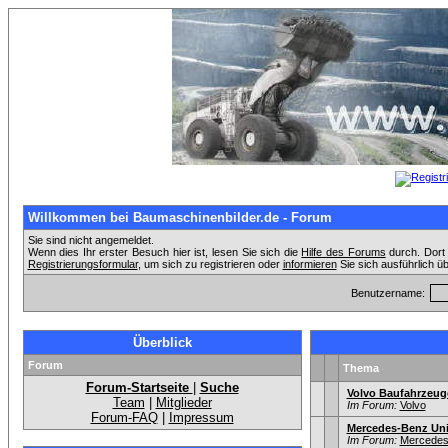
Willkommen bei Baumaschinenbilder.de - Forum
Sie sind nicht angemeldet.
Wenn dies Ihr erster Besuch hier ist, lesen Sie sich die
Hilfe des Forums
durch. Dort 
Registrierungsformular
, um sich zu registrieren oder
informieren
Sie sich ausführlich ü
Benutzername:
Überblick
Forum
Thema
Forum-Startseite
|
Suche
Volvo Baufahrzeug
Team
|
Mitglieder
Im Forum:
Volvo
Forum-FAQ
|
Impressum
Mercedes-Benz Un
Im Forum:
Mercedes