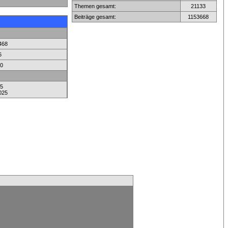
Themen gesamt:
21133
Beiträge gesamt:
1153668
468
6
0
5
025