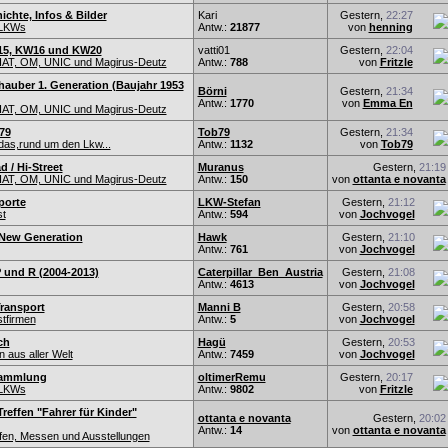
hte, Infos & Bilder
Kari
Gestern,
22:27
-LKWs
Antw.:
21877
von
henning
15, KW16 und KW20
vatti01
Gestern,
22:04
IAT, OM, UNIC und Magirus-Deutz
Antw.:
788
von
Fritzle
auber 1. Generation (Baujahr 1953
Börni
Gestern,
21:34
Antw.:
1770
von
Emma En
IAT, OM, UNIC und Magirus-Deutz
79
Tob79
Gestern,
21:34
das,rund um den Lkw...
Antw.:
1132
von
Tob79
d / Hi-Street
Muranus
Gestern,
21:19
IAT, OM, UNIC und Magirus-Deutz
Antw.:
150
von
ottanta e novanta
porte
LKW-Stefan
Gestern,
21:12
st
Antw.:
594
von
Jochvogel
 New Generation
Hawk
Gestern,
21:10
Antw.:
761
von
Jochvogel
 und R (2004-2013)
Caterpillar_Ben_Austria
Gestern,
21:08
Antw.:
4613
von
Jochvogel
ransport
Manni B
Gestern,
20:58
tfirmen
Antw.:
5
von
Jochvogel
ch
Hagü
Gestern,
20:53
 aus aller Welt
Antw.:
7459
von
Jochvogel
Sammlung
oltimerRemu
Gestern,
20:17
-LKWs
Antw.:
9802
von
Fritzle
Treffen "Fahrer für Kinder"
ottanta e novanta
Gestern,
20:02
Antw.:
14
von
ottanta e novanta
en, Messen und Ausstellungen