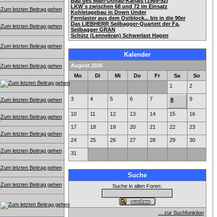
Bau des Main-Donau-Kanals (1989-92)
LKW´s zwischen 68 und 72 im Einsatz
Kohletagebau in Down Under
Fernlaster aus dem Ostblock... bis in die 90er
Das LIEBHERR Seilbagger-Quartett der Fa.
Seilbagger GRAN
Schütz (Lennekran) Schwerlast Hagen
Kalender
August 2026
Mo
Di
Mi
Do
Fr
Sa
So
1
2
3
4
5
6
7
9
8
10
11
12
13
14
15
16
17
18
19
20
21
22
23
24
25
26
27
28
29
30
31
Suche
Suche in allen Foren:
... zur Suchfunktion