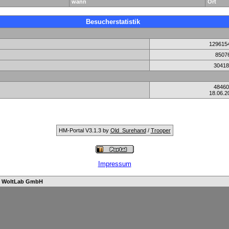
wann
Ort
Besucherstatistik
129615
8507
30418
48460
18.06.2
HM-Portal V3.1.3 by
Old_Surehand
/
Trooper
Impressum
n
WoltLab GmbH