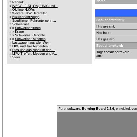
Name
»
Renault
»
IVECO: FIAT, OM, UNIC und...
»
Oldtimer-LKWs
»
Weitere LKW Hersteller
»
Blaulichtfahrzeuge
Besucherstatistik
»
Speditionen,Fuhrunternehm...
»
Schwerlast
Hits gesamt:
» »
Schwerlastfirmen
» »
Krane
Hits heute:
» »
Schwerlast-Berichte
» »
Schwerlast-Aktionen
Hits gestern:
»
Lastwagen aus aller Welt
Besucherrekord:
»
LKW und ihre Aufbauten
»
Dies und das,rund um den ...
Tagesbesucherrekord:
»
LKW-Treffen, Messen und A...
am:
»
Steyr
Forensoftware:
Burning Board 2.3.6
, entwickelt vo