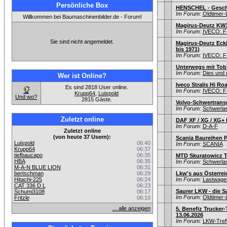
Persönliche Box
HENSCHEL - Geschic
Im Forum:
Oldtimer
Willkommen bei Baumaschinenbilder.de - Forum!
Magirus-Deutz KW
Im Forum:
IVECO: F
Sie sind nicht angemeldet.
Magirus-Deutz Eckh
bis 1971)
Im Forum:
IVECO: F
Unterwegs mit Tob
Im Forum:
Dies und 
Wer ist Online?
Iveco Stralis Hi Roa
Es sind 2818 User online.
Im Forum:
IVECO: F
Krupp64
,
Luispold
Und wo?
2815 Gäste.
Volvo-Schwertrans
Im Forum:
Schwerla
Zuletzt online
DAF XF / XG / XG+
Im Forum:
D-A-F
Zuletzt online
(von heute 37 Usern):
Scania Baureihen P
Luispold
06:40
Im Forum:
SCANIA
Krupp64
06:37
tiefbaucapo
06:35
MTD Skuratowicz T
HBA
06:35
Im Forum:
Schwerlas
M-A-N BLUE LION
06:31
bertschman
06:29
Lkw's aus Österrei
Hitachi-225
06:24
Im Forum:
Lastwagen
CAT 336 D L
06:23
Saurer LKW - die 
Schumi3108
06:17
Im Forum:
Oldtimer
Fritzle
06:10
... alle anzeigen
5. Benefiz Trucker-
13.06.2026
Im Forum:
LKW-Treff