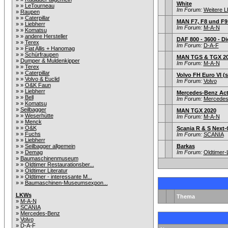
White
» »
LeTourneau
Im Forum:
Weitere L
»
Raupen
» »
Caterpillar
MAN F7, F8 und F9
» »
Liebherr
Im Forum:
M-A-N
» »
Komatsu
» »
andere Hersteller
DAF 800 - 3600 - 
» »
Terex
Im Forum:
D-A-F
» »
Fiat Allis + Hanomag
» »
Schürfraupen
MAN TGS & TGX 20
»
Dumper & Muldenkipper
Im Forum:
M-A-N
» »
Terex
» »
Caterpillar
Volvo FH Euro VI (s
» »
Volvo & Euclid
Im Forum:
Volvo
» »
O&K Faun
» »
Liebherr
Mercedes-Benz Actr
» »
Bell
Im Forum:
Mercedes
» »
Komatsu
»
Seilbagger
MAN TGX 2020
» »
Weserhütte
Im Forum:
M-A-N
» »
Menck
» »
O&K
Scania R & S Next-
» »
Fuchs
Im Forum:
SCANIA
» »
Liebherr
» »
Seilbagger allgemein
Barkas
» »
Demag
Im Forum:
Oldtimer
»
Baumaschinenmuseum
» »
Oldtimer Restaurationsber...
» »
Oldtimer Literatur
» »
Oldtimer - interessante M...
» »
Baumaschinen-Museumsexpon...
LKWs
Thema
»
M-A-N
»
SCANIA
»
Mercedes-Benz
»
Volvo
»
D-A-F