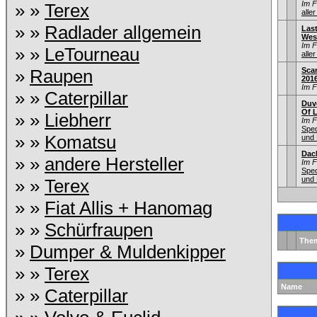
Im 
» »
Terex
aller
» »
Radlader allgemein
Las
Wes
Im 
» »
LeTourneau
aller
»
Raupen
Sca
201
Im 
» »
Caterpillar
Duv
Of L
» »
Liebherr
Im 
Sped
» »
Komatsu
und 
Dac
» »
andere Hersteller
Im 
Sped
und 
» »
Terex
» »
Fiat Allis + Hanomag
» »
Schürfraupen
The
»
Dumper & Muldenkipper
» »
Terex
Name
» »
Caterpillar