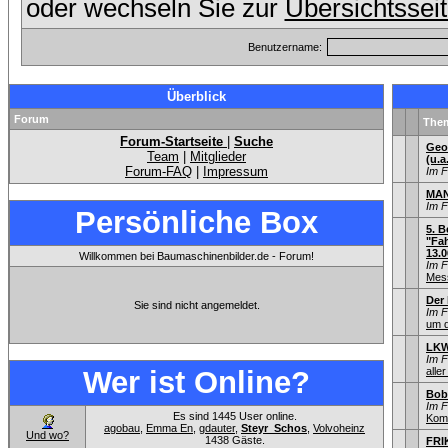
oder wechseln Sie zur
Übersichtssei
Benutzername:
Überblick
Forum
The
Forum-Startseite
|
Suche
Geo
Team
|
Mitglieder
(u.a
Forum-FAQ
|
Impressum
Im 
MAN
Im 
Persönliche Box
5. B
"Fah
13.0
Willkommen bei Baumaschinenbilder.de - Forum!
Im 
Mess
Der
Sie sind nicht angemeldet.
Im 
um d
LKW
Im 
Wer ist Online?
aller
Bob
Im 
Es sind 1445 User online.
Kom
agobau
,
Emma En
,
gdauter
,
Steyr_Schos
,
Volvoheinz
Und wo?
1438 Gäste.
FRIK