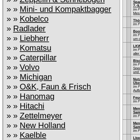
Spa
7.-9
» »
Mini- und Kompaktbagger
Im 
Mess
» »
Kobelco
Thö
Im 
»
Radlader
Boo
Im 
» »
Liebherr
um d
» »
Komatsu
LKW
Im 
aller
» »
Caterpillar
Bisc
» »
Volvo
Im 
Sped
und 
» »
Michigan
Nut
Übe
» »
O&K, Faun & Frisch
Im 
Aufb
» »
Hanomag
Feu
Im 
» »
Hitachi
Merc
Sam
» »
Zettelmeyer
Im 
» »
New Holland
Mer
Sam
Im 
» »
Kaelble
Lkw