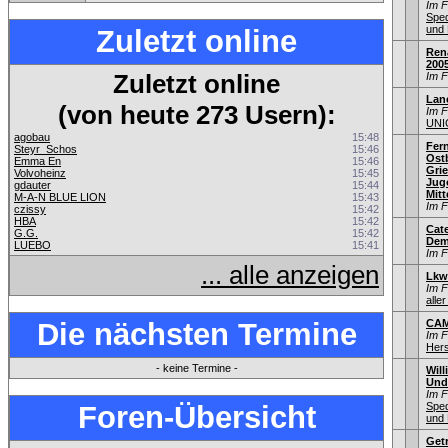
Im 
Sped
und 
Zuletzt online
Ren
200
Zuletzt online
Im 
Lan
(von heute 273 Usern):
Im 
UNI
agobau
15:48
Fer
Steyr_Schos
15:46
Ostb
Emma En
15:46
Gri
Volvoheinz
15:45
Jug
gdauter
15:44
Mitt
M-A-N BLUE LION
15:43
Im 
czissy
15:42
HBA
15:42
Cate
G.G.
15:42
Dem
LUEBO
15:41
Im 
... alle anzeigen
Lkw
Im 
aller
Die nächsten Termine
CA
Im 
Hers
- keine Termine -
Will
Und
Im 
Foren-Übersicht
Sped
und 
Get