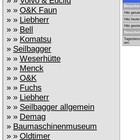
» »
Volvo & Euclid
Besuchers
» »
O&K Faun
Hits gesam
» »
Liebherr
Hits heute
Hits geste
» »
Bell
Besucher
» »
Komatsu
Tagesbesu
am:
»
Seilbagger
» »
Weserhütte
» »
Menck
» »
O&K
» »
Fuchs
» »
Liebherr
» »
Seilbagger allgemein
» »
Demag
»
Baumaschinenmuseum
» »
Oldtimer