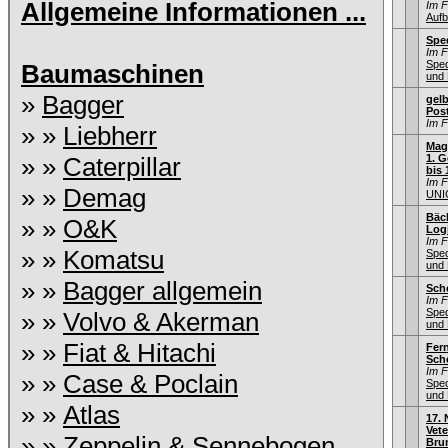
Allgemeine Informationen ...
Im 
Aufb
Spe
Im 
Sped
Baumaschinen
und 
»
Bagger
gel
Pos
Im 
» »
Liebherr
Mag
» »
Caterpillar
1. G
bis 
Im 
» »
Demag
UNI
Bäc
» »
O&K
Logi
Im 
» »
Komatsu
Sped
und 
» »
Bagger allgemein
Sche
Im 
Sped
» »
Volvo & Akerman
und 
» »
Fiat & Hitachi
Fer
Sch
Im 
» »
Case & Poclain
Sped
und 
» »
Atlas
17.
Vet
» »
Zeppelin & Sennebogen
Bru