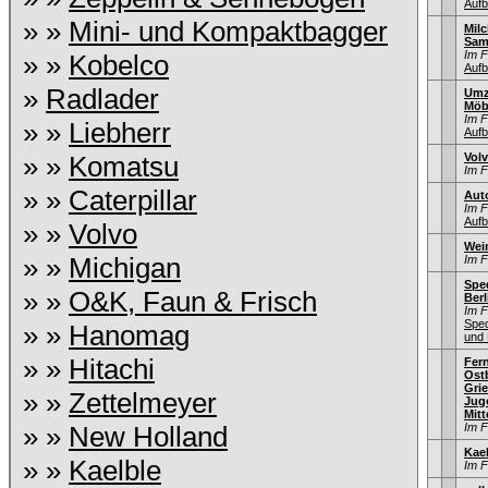
Aufb
» »
Mini- und Kompaktbagger
Mil
Sam
Im 
» »
Kobelco
Aufb
»
Radlader
Umz
Möb
Im 
» »
Liebherr
Aufb
» »
Komatsu
Vol
Im 
» »
Caterpillar
Aut
Im 
Aufb
» »
Volvo
Wei
» »
Michigan
Im 
Sped
» »
O&K, Faun & Frisch
Berl
Im 
Sped
» »
Hanomag
und 
» »
Hitachi
Fer
Ostb
Gri
» »
Zettelmeyer
Jug
Mitt
» »
New Holland
Im 
Kae
» »
Kaelble
Im 