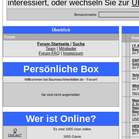
interessiert, oder wechseln Sie zur
Üb
Benutzername:
Überblick
Forum
The
Forum-Startseite
|
Suche
I F 
Team
|
Mitglieder
Bau
Forum-FAQ
|
Impressum
Im 
DAF
Gen
Persönliche Box
Im 
Vol
Im 
Willkommen bei Baumaschinenbilder.de - Forum!
Whi
Im 
Hers
Sie sind nicht angemeldet.
Mag
2. G
Hau
Bauj
Wer ist Online?
Im 
UNI
HEN
Es sind 1655 User online.
Info
Im 
Und wo?
1655 Gäste.