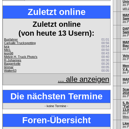
Unt
Im 
um d
Zuletzt online
MAN 
Sam
Zuletzt online
Im 
DAF 
(von heute 13 Usern):
Sam
Im 
Busfahrer
01:01
MAN
Carkalle Truckspotting
00:56
Bau
lura
00:54
Im 
Miró.
00:50
leon98
00:43
Volv
Melvin H. Truck Photo's
00:40
Im 
R-Johannes
00:30
Baggerkelle
00:26
Mer
timmar
00:05
V & 
Walter63
00:05
Im 
... alle anzeigen
MAN
Im 
Sca
201
Die nächsten Termine
Im 
5. B
- keine Termine -
"Fah
13.0
Im 
Mess
Foren-Übersicht
Lkw
Im 