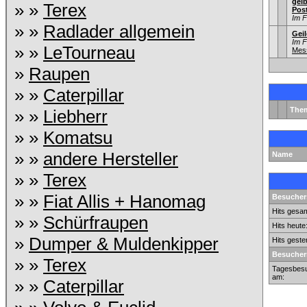
gel
» »
Terex
Pos
Im 
» »
Radlader allgemein
Gei
Im 
» »
LeTourneau
Mess
»
Raupen
» »
Caterpillar
The
» »
Liebherr
» »
Komatsu
» »
andere Hersteller
Name
» »
Terex
» »
Fiat Allis + Hanomag
Besuchers
Hits gesam
» »
Schürfraupen
Hits heute
»
Dumper & Muldenkipper
Hits geste
Besucher
» »
Terex
Tagesbesu
am:
» »
Caterpillar