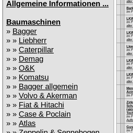
Allgemeine Informationen ...
aller
Bar
Im 
LKW
Baumaschinen
Im 
aller
»
Bagger
LKW
Im 
» »
Liebherr
aller
Lkw
» »
Caterpillar
Im 
aller
» »
Demag
LKW
Im 
» »
O&K
aller
LKW
» »
Komatsu
Im 
aller
» »
Bagger allgemein
Mer
Act
» »
Volvo & Akerman
Im 
» »
Fiat & Hitachi
Zir
Sch
(ak
» »
Case & Poclain
Tec
Im 
Aufb
» »
Atlas
Gus
» »
Zeppelin & Sennebogen
Im 