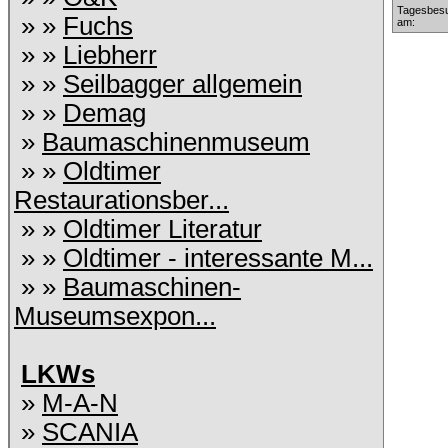
Tagesbesu
» »
Fuchs
am:
» »
Liebherr
» »
Seilbagger allgemein
» »
Demag
»
Baumaschinenmuseum
» »
Oldtimer
Restaurationsber...
» »
Oldtimer Literatur
» »
Oldtimer - interessante M...
» »
Baumaschinen-
Museumsexpon...
LKWs
»
M-A-N
»
SCANIA