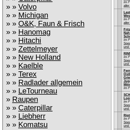
Im 
» »
Volvo
aller
Las
» »
Michigan
Wes
Im 
» »
O&K, Faun & Frisch
aller
Fri
» »
Hanomag
Nah
Sch
» »
Hitachi
Im 
Sped
» »
Zettelmeyer
und 
RIN
» »
New Holland
Im 
Sped
» »
Kaelble
und 
Fer
» »
Terex
Ostb
Gri
» »
Radlader allgemein
Jug
Mitt
Im 
» »
LeTourneau
SC
»
Raupen
Logi
Im 
Sped
» »
Caterpillar
und 
» »
Liebherr
Rigt
Im 
» »
Komatsu
Sped
und 