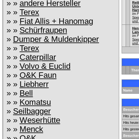
» »
andere Hersteller
Reil
Unt
» »
Terex
Har
Im 
Sped
» »
Fiat Allis + Hanomag
und 
» »
Schürfraupen
Hen
Lan
Im 
»
Dumper & Muldenkipper
Sped
und 
» »
Terex
» »
Caterpillar
» »
Volvo & Euclid
The
» »
O&K Faun
» »
Liebherr
Name
» »
Bell
» »
Komatsu
»
Seilbagger
Besuchers
Hits gesam
» »
Weserhütte
Hits heute
» »
Menck
Hits geste
» »
O&K
Besucher