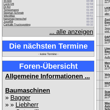
33.604
03:38
Im 
LuckyV8
02:59
Dr.KD
02:44
LKW
Tempomanni
01:49
Im 
Stephan Schmidt
01:03
aller
VolvoMax
00:51
hanomag-henschel
00:48
Zuc
Josef58
00:33
Egg
Carkalle Truckspotting
00:32
Im 
Sped
... alle anzeigen
und 
DAF
Gen
Im 
Die nächsten Termine
Lkw
Bau
- keine Termine -
Im 
Aufb
Mer
Foren-Übersicht
V & 
Im 
Allgemeine Informationen ...
Vol
Im 
MAN
Im 
Baumaschinen
Sca
201
»
Bagger
Im 
» »
Liebherr
Wie
Aut
Sch