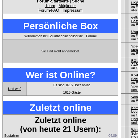
Forum-Startseite
|
Suche
LKW
Team
|
Mitglieder
Im 
Forum-FAQ
|
Impressum
aller
gel
Pos
Persönliche Box
Im 
Unt
Im 
Willkommen bei Baumaschinenbilder.de - Forum!
um d
Spe
Mep
Sie sind nicht angemeldet.
Im 
BOL
ALM
Im 
Wer ist Online?
Kor
Sch
Im 
Es sind 1615 User online.
Sped
Und wo?
und 
1615 Gäste.
Vol
Im 
Zuletzt online
Kam
Log
Im 
Zuletzt online
Sped
und 
(von heute 21 Usern):
Woc
Sch
Busfahrer
04:09
Co 