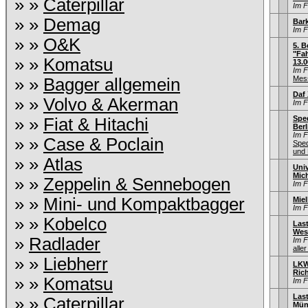
» »
Caterpillar
Im 
» »
Demag
Bar
Im 
» »
O&K
5. B
"Fah
» »
Komatsu
13.0
Im 
Mess
» »
Bagger allgemein
Daf 
» »
Volvo & Akerman
Im 
Sped
» »
Fiat & Hitachi
Berl
Im 
» »
Case & Poclain
Sped
und 
» »
Atlas
Univ
Mic
» »
Zeppelin & Sennebogen
Im 
» »
Mini- und Kompaktbagger
Miel
Im 
» »
Kobelco
Las
Wes
»
Radlader
Im 
aller
» »
Liebherr
LKW
Ric
» »
Komatsu
Im 
Las
» »
Caterpillar
Mün