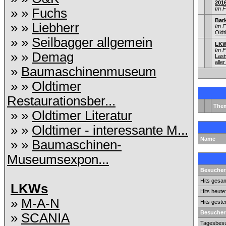
201
Im 
» »
Fuchs
Bar
» »
Liebherr
Im 
Old
» »
Seilbagger allgemein
LKW
Im 
» »
Demag
Las
aller
»
Baumaschinenmuseum
» »
Oldtimer
Restaurationsber...
The
» »
Oldtimer Literatur
» »
Oldtimer - interessante M...
Name
» »
Baumaschinen-
Museumsexpon...
Besuchers
Hits gesam
LKWs
Hits heute
»
M-A-N
Hits geste
Besucher
»
SCANIA
Tagesbesu