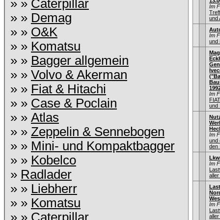
» »
Caterpillar
13.0
Im 
Tref
» »
Demag
und 
» »
O&K
Aut
Im 
und 
» »
Komatsu
Mag
» »
Bagger allgemein
Eck
Gen
Ive
» »
Volvo & Akerman
("Ba
Bauj
» »
Fiat & Hitachi
199
Im 
» »
Case & Poclain
FIA
und 
» »
Atlas
Nut
Wer
» »
Zeppelin & Sennebogen
Hec
Im 
und 
» »
Mini- und Kompaktbagger
den 
» »
Kobelco
Lkw
Im 
Las
»
Radlader
aller
» »
Liebherr
Las
Nord
Wes
» »
Komatsu
Im 
Las
» »
Caterpillar
aller