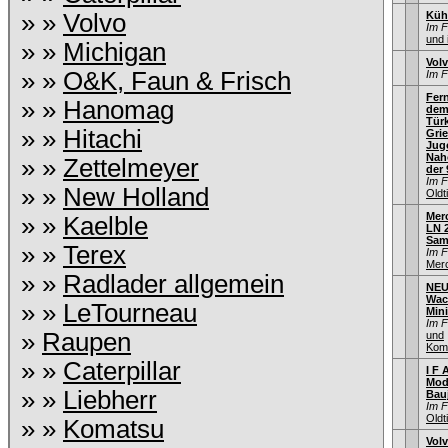
» »
Volvo
Küh
Im 
und 
» »
Michigan
Vol
» »
O&K, Faun & Frisch
Im 
Fern
» »
Hanomag
dem
Türk
» »
Hitachi
Gri
Jug
Naho
» »
Zettelmeyer
der 
Im 
» »
New Holland
Old
Mer
» »
Kaelble
LN 2
Sam
» »
Terex
Im 
Mer
» »
Radlader allgemein
NEU
Wac
» »
LeTourneau
Min
Im 
»
Raupen
und
Kom
» »
Caterpillar
I F A
Mod
» »
Liebherr
Bau
Im 
Old
» »
Komatsu
Vol