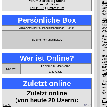
Forum-Startseite
|
Suche
Mer
Team
|
Mitglieder
Uni
Forum-FAQ
|
Impressum
Sam
Im 
Mer
Persönliche Box
HEN
Gesc
& Bi
Im 
Willkommen bei Baumaschinenbilder.de - Forum!
Old
Mag
KW1
Sie sind nicht angemeldet.
KW
Im 
FIA
und 
Wer ist Online?
Mag
Eck
Gen
(Bau
Es sind 2382 User online.
197
Und wo?
Im 
2382 Gäste.
FIA
und 
Zuletzt online
Unt
Tob
Im 
und 
Zuletzt online
den 
(von heute 20 Usern):
Ivec
Road
Im 
leon98
02:27