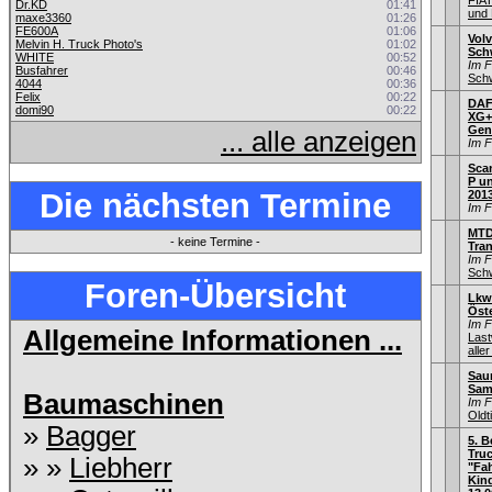
FIA
Dr.KD
01:41
und 
maxe3360
01:26
FE600A
01:06
Volv
Melvin H. Truck Photo's
01:02
Sch
WHITE
00:52
Im 
Busfahrer
00:46
Schw
4044
00:36
Felix
00:22
DAF 
domi90
00:22
XG+
Gen
... alle anzeigen
Im 
Sca
P un
Die nächsten Termine
201
Im 
MTD
- keine Termine -
Tra
Im 
Schw
Foren-Übersicht
Lkw
Öste
Im 
Allgemeine Informationen ...
Las
aller
Saur
Sam
Baumaschinen
Im 
Old
»
Bagger
5. B
Truc
» »
Liebherr
"Fah
Kin