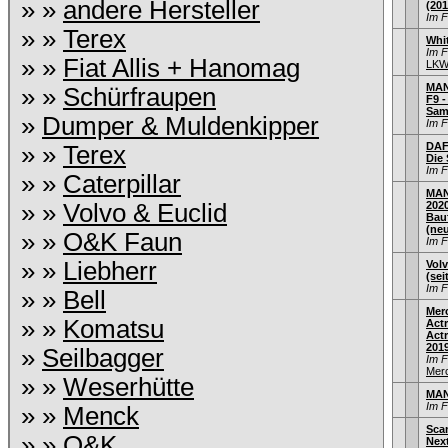
» »
andere Hersteller
(201
Im 
» »
Terex
Whi
Im 
» »
Fiat Allis + Hanomag
LKW 
MAN
» »
Schürfraupen
F9 -
Sam
»
Dumper & Muldenkipper
Im 
DAF 
» »
Terex
Die
Im 
» »
Caterpillar
MAN
» »
Volvo & Euclid
202
Bau
(ne
» »
O&K Faun
Im 
» »
Liebherr
Volv
(sei
Im 
» »
Bell
Mer
» »
Komatsu
Act
Actr
201
»
Seilbagger
Im 
Mer
» »
Weserhütte
MAN
Im 
» »
Menck
Sca
» »
O&K
Nex