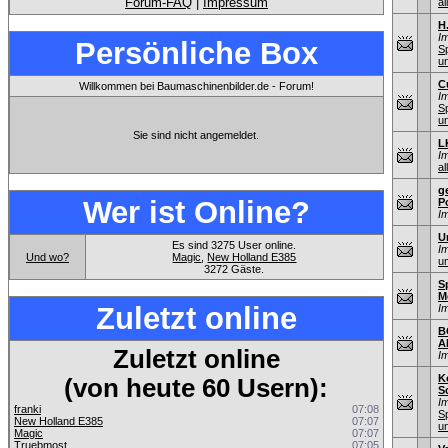
Forum-FAQ
|
Impressum
al
H
I
Persönliche Box
S
u
C
Willkommen bei Baumaschinenbilder.de - Forum!
I
S
u
Sie sind nicht angemeldet.
L
I
al
g
Wer ist Online?
P
I
U
Es sind 3275 User online.
I
Und wo?
Magic
,
New Holland E385
u
3272 Gäste.
S
M
Zuletzt online
I
B
A
Zuletzt online
I
K
(von heute 60 Usern):
S
I
franki
07:08
S
New Holland E385
07:07
u
Magic
07:07
Truebmost
07:05