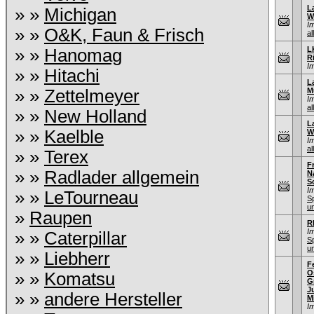
L
» »
Michigan
W
I
» »
O&K, Faun & Frisch
al
L
» »
Hanomag
R
I
» »
Hitachi
L
» »
Zettelmeyer
M
I
al
» »
New Holland
L
» »
Kaelble
W
I
al
» »
Terex
F
» »
Radlader allgemein
N
S
I
» »
LeTourneau
S
u
»
Raupen
R
I
» »
Caterpillar
S
u
» »
Liebherr
F
O
» »
Komatsu
G
J
» »
andere Hersteller
M
I