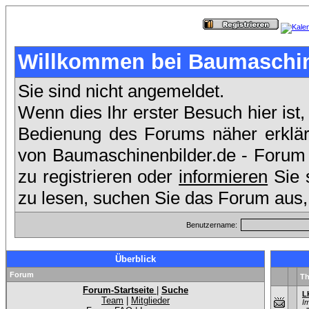
Willkommen bei Baumaschin
Sie sind nicht angemeldet.
Wenn dies Ihr erster Besuch hier ist,
Bedienung des Forums näher erklärt
von Baumaschinenbilder.de - Forum
zu registrieren oder
informieren
Sie 
zu lesen, suchen Sie das Forum aus, 
Benutzername:
Überblick
Forum
T
Forum-Startseite
|
Suche
L
Team
|
Mitglieder
I