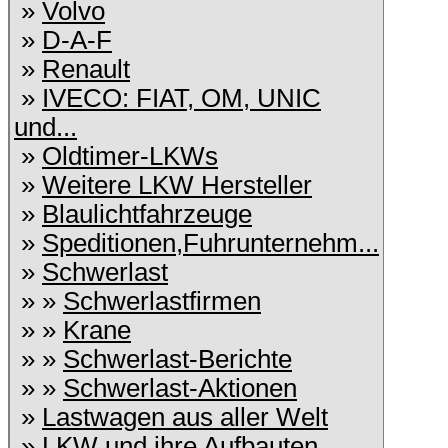
»
Volvo
»
D-A-F
»
Renault
»
IVECO: FIAT, OM, UNIC
und...
»
Oldtimer-LKWs
»
Weitere LKW Hersteller
»
Blaulichtfahrzeuge
»
Speditionen,Fuhrunternehm...
»
Schwerlast
» »
Schwerlastfirmen
» »
Krane
» »
Schwerlast-Berichte
» »
Schwerlast-Aktionen
»
Lastwagen aus aller Welt
»
LKW und ihre Aufbauten