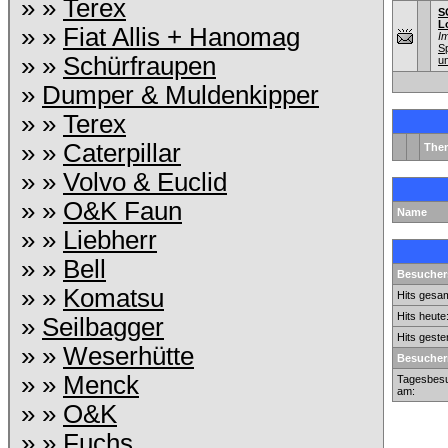
» »
Terex
S
L
» »
Fiat Allis + Hanomag
I
S
» »
Schürfraupen
u
»
Dumper & Muldenkipper
» »
Terex
» »
Caterpillar
The
» »
Volvo & Euclid
» »
O&K Faun
Name
» »
Liebherr
» »
Bell
Besuchers
» »
Komatsu
Hits gesam
Hits heute
»
Seilbagger
Hits geste
» »
Weserhütte
Besucher
» »
Menck
Tagesbesu
am:
» »
O&K
» »
Fuchs