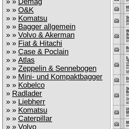
» »
Demag
I
M
» »
O&K
I
» »
Komatsu
S
2
I
» »
Bagger allgemein
W
» »
Volvo & Akerman
A
S
» »
Fiat & Hitachi
I
B
» »
Case & Poclain
I
» »
Atlas
5
"
1
» »
Zeppelin & Sennebogen
I
M
» »
Mini- und Kompaktbagger
D
I
» »
Kobelco
S
»
Radlader
B
I
S
» »
Liebherr
u
» »
Komatsu
U
M
I
» »
Caterpillar
M
» »
Volvo
I