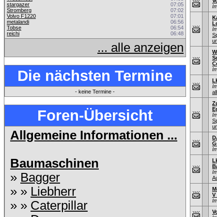
V
stargazer
07:05
I
Stromberg
07:02
Volvo F1220
07:01
K
metalandi
06:56
L
Tobse
06:54
I
reichi
06:48
S
u
... alle anzeigen
W
S
C
I
Die nächsten Termine
L
I
- keine Termine -
al
Z
E
Foren-Übersicht
I
S
u
Allgemeine Informationen ...
D
G
I
Baumaschinen
L
B
I
»
Bagger
A
» »
Liebherr
M
V
I
» »
Caterpillar
V