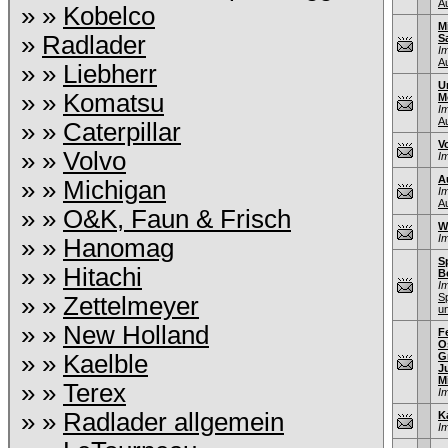
A
» »
Kobelco
M
»
Radlader
S
I
A
» »
Liebherr
U
» »
Komatsu
M
I
A
» »
Caterpillar
V
» »
Volvo
I
A
» »
Michigan
I
A
» »
O&K, Faun & Frisch
W
I
» »
Hanomag
S
» »
Hitachi
B
I
S
» »
Zettelmeyer
u
» »
New Holland
F
O
» »
Kaelble
G
J
M
» »
Terex
I
» »
Radlader allgemein
K
I