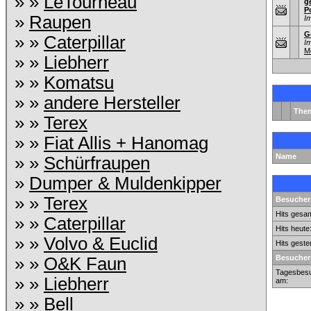
» »
LeTourneau
g
P
»
Raupen
I
G
» »
Caterpillar
I
M
» »
Liebherr
» »
Komatsu
» »
andere Hersteller
The
» »
Terex
» »
Fiat Allis + Hanomag
Name
» »
Schürfraupen
»
Dumper & Muldenkipper
» »
Terex
Besuchers
Hits gesam
» »
Caterpillar
Hits heute
» »
Volvo & Euclid
Hits geste
Besucher
» »
O&K Faun
Tagesbesu
» »
Liebherr
am:
» »
Bell