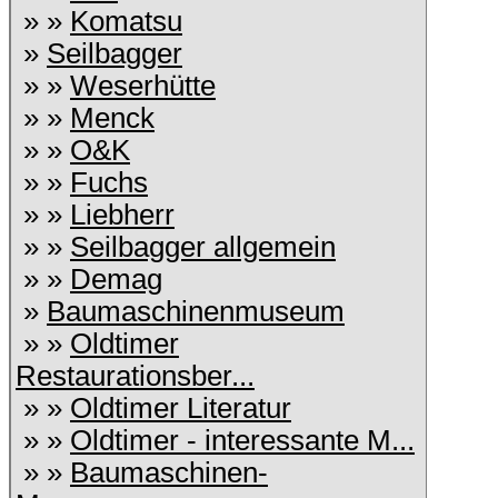
» »
Komatsu
»
Seilbagger
» »
Weserhütte
» »
Menck
» »
O&K
» »
Fuchs
» »
Liebherr
» »
Seilbagger allgemein
» »
Demag
»
Baumaschinenmuseum
» »
Oldtimer
Restaurationsber...
» »
Oldtimer Literatur
» »
Oldtimer - interessante M...
» »
Baumaschinen-