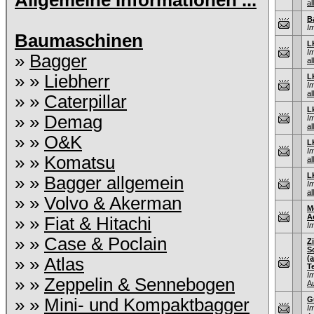
Allgemeine Informationen ...
al
B
I
Baumaschinen
L
I
»
Bagger
al
» »
Liebherr
L
I
al
» »
Caterpillar
L
» »
Demag
I
al
» »
O&K
L
I
» »
Komatsu
al
L
» »
Bagger allgemein
I
al
» »
Volvo & Akerman
M
A
» »
Fiat & Hitachi
I
» »
Case & Poclain
Z
S
(
» »
Atlas
T
I
» »
Zeppelin & Sennebogen
A
» »
Mini- und Kompaktbagger
G
I