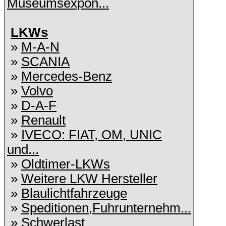
Museumsexpon...
LKWs
»
M-A-N
»
SCANIA
»
Mercedes-Benz
»
Volvo
»
D-A-F
»
Renault
»
IVECO: FIAT, OM, UNIC
und...
»
Oldtimer-LKWs
»
Weitere LKW Hersteller
»
Blaulichtfahrzeuge
»
Speditionen,Fuhrunternehm...
»
Schwerlast