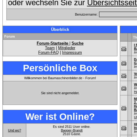
oder wechseln Sie zur
Übersichtssei
Benutzername:
Überblick
Forum
T
Forum-Startseite
|
Suche
I 
Team
|
Mitglieder
B
Forum-FAQ
|
Impressum
I
D
G
Persönliche Box
I
V
I
Willkommen bei Baumaschinenbilder.de - Forum!
W
I
He
Sie sind nicht angemeldet.
M
2
H
B
Wer ist Online?
I
U
H
Es sind 2511 User online.
I
Und wo?
Bagger-Brandt
I
2510 Gäste.