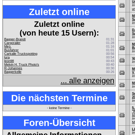
U
I
Zuletzt online
u
M
S
Zuletzt online
I
D
(von heute 15 Usern):
S
I
Bagger-Brandt
01:31
Cargorailer
01:28
M
Miró.
01:16
B
Busfahrer
01:01
I
Carkalle Truckspotting
00:56
lura
00:54
V
leon98
00:43
I
Melvin H. Truck Photo's
00:40
R-Johannes
00:30
M
Baggerkelle
00:26
V
I
... alle anzeigen
M
I
S
Die nächsten Termine
2
I
5
- keine Termine -
"
1
I
Foren-Übersicht
M
L
I