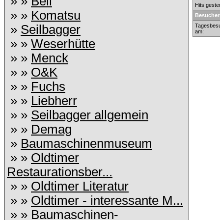
» »
Bell
Hits geste
» »
Komatsu
Besucher
»
Seilbagger
Tagesbesu
am:
» »
Weserhütte
» »
Menck
» »
O&K
» »
Fuchs
» »
Liebherr
» »
Seilbagger allgemein
» »
Demag
»
Baumaschinenmuseum
» »
Oldtimer
Restaurationsber...
» »
Oldtimer Literatur
» »
Oldtimer - interessante M...
» »
Baumaschinen-