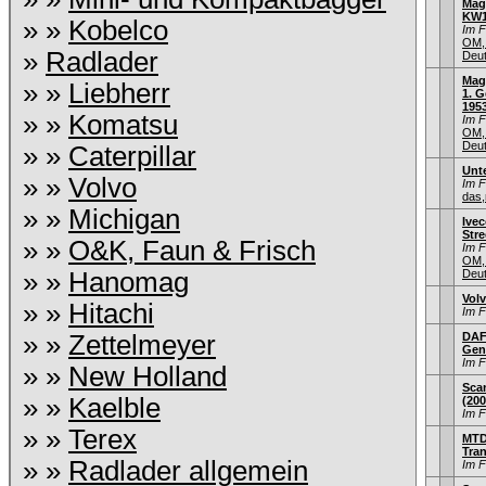
Mag
KW1
» »
Kobelco
Im 
OM,
»
Radlader
Deu
Mag
» »
Liebherr
1. G
1953
» »
Komatsu
Im 
OM,
Deu
» »
Caterpillar
Unt
» »
Volvo
Im 
das,
» »
Michigan
Ivec
Stre
» »
O&K, Faun & Frisch
Im 
OM,
» »
Hanomag
Deu
Vol
» »
Hitachi
Im 
» »
Zettelmeyer
DAF
Gen
Im 
» »
New Holland
Sca
» »
Kaelble
(200
Im 
» »
Terex
MTD
Tra
» »
Radlader allgemein
Im 