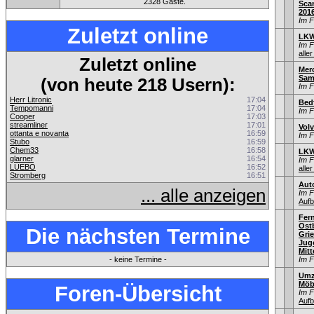
2328 Gäste.
Sca
201
Im 
Zuletzt online
LKW
Im 
aller
Zuletzt online
Mer
Sam
(von heute 218 Usern):
Im 
Herr Litronic
17:04
Bed
Tempomanni
17:04
Im 
Cooper
17:03
streamliner
17:01
Vol
ottanta e novanta
16:59
Im 
Stubo
16:59
Chem33
16:58
LKW
glarner
16:54
Im 
LUEBO
16:52
aller
Stromberg
16:51
Aut
... alle anzeigen
Im 
Aufb
Fer
Ostb
Die nächsten Termine
Gri
Jug
Mitt
- keine Termine -
Im 
Umz
Möb
Foren-Übersicht
Im 
Aufb