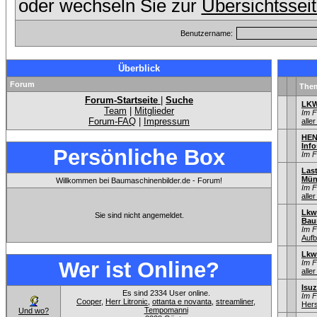
oder wechseln Sie zur
Übersichtssei
Benutzername:
Überblick
Forum
The
Forum-Startseite
|
Suche
LKW
Team
|
Mitglieder
Im 
Forum-FAQ
|
Impressum
aller
HEN
Info
Persönliche Box
Im 
Las
Mün
Willkommen bei Baumaschinenbilder.de - Forum!
Im 
aller
Lkw
Sie sind nicht angemeldet.
Bau
Im 
Aufb
Lkw
Wer ist Online?
Im 
aller
Isu
Es sind 2334 User online.
Im 
Cooper
,
Herr Litronic
,
ottanta e novanta
,
streamliner
,
Hers
Tempomanni
Und wo?