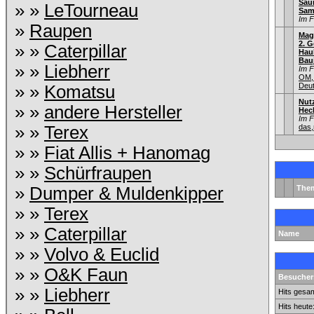
Saur
» »
LeTourneau
Sam
Im 
»
Raupen
Mag
2. G
» »
Caterpillar
Hau
Bauj
» »
Liebherr
Im 
OM,
Deu
» »
Komatsu
Nut
» »
andere Hersteller
Hec
Im 
» »
Terex
das,
» »
Fiat Allis + Hanomag
» »
Schürfraupen
»
Dumper & Muldenkipper
The
» »
Terex
» »
Caterpillar
Name
» »
Volvo & Euclid
» »
O&K Faun
Besuchers
» »
Liebherr
Hits gesam
Hits heute