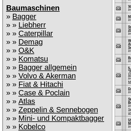
Baumaschinen
V
I
»
Bagger
M
I
» »
Liebherr
S
2
» »
Caterpillar
I
» »
Demag
W
A
S
» »
O&K
I
» »
Komatsu
B
I
» »
Bagger allgemein
5
"
» »
Volvo & Akerman
1
I
» »
Fiat & Hitachi
M
D
» »
Case & Poclain
I
» »
Atlas
S
B
I
» »
Zeppelin & Sennebogen
S
u
» »
Mini- und Kompaktbagger
U
M
» »
Kobelco
I