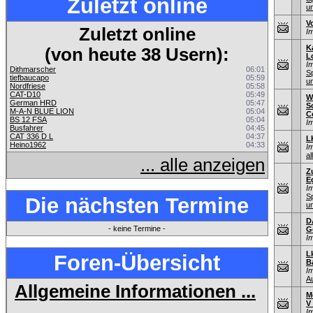
Zuletzt online
u
V
Zuletzt online
I
K
(von heute 38 Usern):
L
I
Dithmarscher
06:01
S
tiefbaucapo
05:59
u
Nordfriese
05:58
CAT-D10
05:49
W
German HRD
05:47
S
M-A-N BLUE LION
05:04
C
BS 12 FSA
05:04
I
Busfahrer
04:45
CAT 336 D L
04:37
L
Heino1962
04:33
I
al
... alle anzeigen
Z
E
I
S
Die nächsten Termine
u
D
- keine Termine -
G
I
L
Foren-Übersicht
B
I
A
Allgemeine Informationen ...
M
V
I