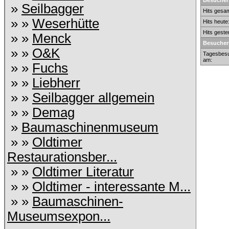
Besuchers
»
Seilbagger
Hits gesam
» »
Weserhütte
Hits heute
Hits geste
» »
Menck
Besucher
» »
O&K
Tagesbesu
am:
» »
Fuchs
» »
Liebherr
» »
Seilbagger allgemein
» »
Demag
»
Baumaschinenmuseum
» »
Oldtimer
Restaurationsber...
» »
Oldtimer Literatur
» »
Oldtimer - interessante M...
» »
Baumaschinen-
Museumsexpon...