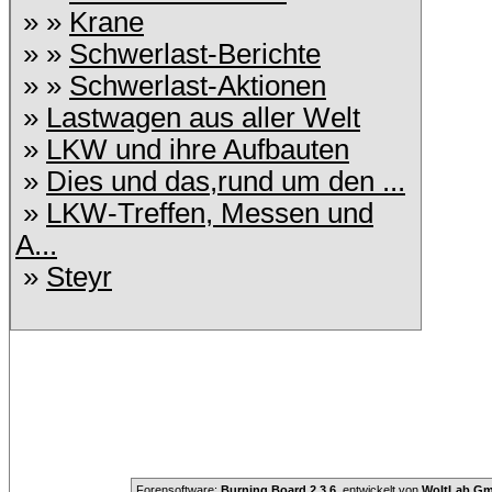
» »
Krane
» »
Schwerlast-Berichte
» »
Schwerlast-Aktionen
»
Lastwagen aus aller Welt
»
LKW und ihre Aufbauten
»
Dies und das,rund um den ...
»
LKW-Treffen, Messen und
A...
»
Steyr
Forensoftware:
Burning Board 2.3.6
, entwickelt von
WoltLab G