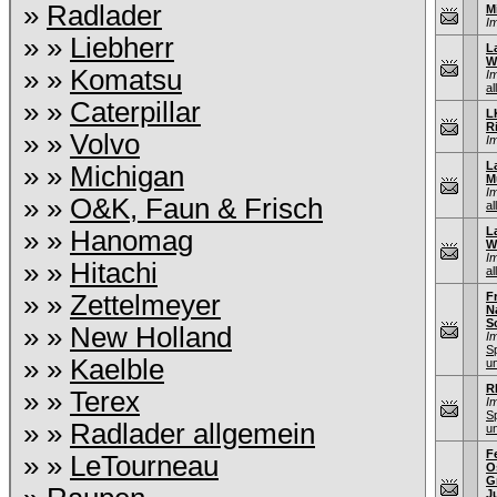
»
Radlader
M
I
» »
Liebherr
L
W
» »
Komatsu
I
al
» »
Caterpillar
L
R
» »
Volvo
I
L
» »
Michigan
M
I
» »
O&K, Faun & Frisch
al
L
» »
Hanomag
W
I
» »
Hitachi
al
» »
Zettelmeyer
F
N
S
» »
New Holland
I
S
» »
Kaelble
u
R
» »
Terex
I
S
» »
Radlader allgemein
u
F
» »
LeTourneau
O
G
J