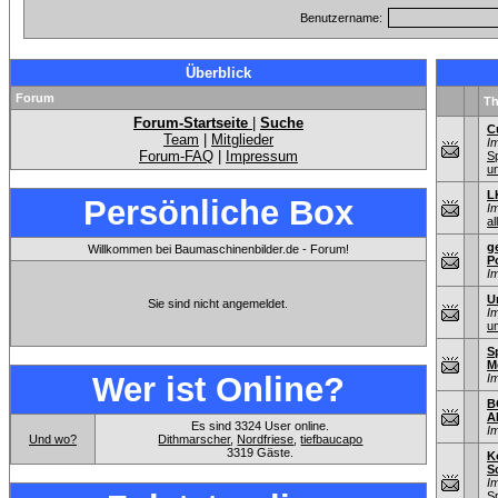
Benutzername:
Überblick
Forum
T
Forum-Startseite
|
Suche
C
Team
|
Mitglieder
I
Forum-FAQ
|
Impressum
S
u
L
Persönliche Box
I
al
g
Willkommen bei Baumaschinenbilder.de - Forum!
P
I
U
Sie sind nicht angemeldet.
I
u
S
M
Wer ist Online?
I
B
A
Es sind 3324 User online.
I
Und wo?
Dithmarscher
,
Nordfriese
,
tiefbaucapo
3319 Gäste.
K
S
I
S