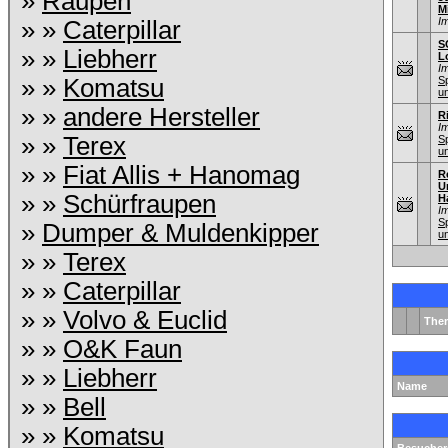
»
Raupen
M
I
» »
Caterpillar
S
» »
Liebherr
L
I
» »
Komatsu
S
u
» »
andere Hersteller
R
I
» »
Terex
S
u
» »
Fiat Allis + Hanomag
R
U
» »
Schürfraupen
H
I
S
»
Dumper & Muldenkipper
u
» »
Terex
» »
Caterpillar
» »
Volvo & Euclid
The
» »
O&K Faun
» »
Liebherr
Name
» »
Bell
» »
Komatsu