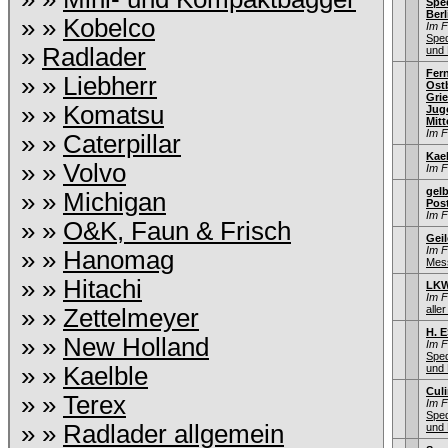
Sped
Berl
» »
Kobelco
Im 
Sped
»
Radlader
und 
Fer
» »
Liebherr
Ostb
Gri
» »
Komatsu
Jug
Mitt
Im 
» »
Caterpillar
Kae
» »
Volvo
Im 
gel
» »
Michigan
Pos
Im 
» »
O&K, Faun & Frisch
Gei
Im 
» »
Hanomag
Mess
» »
Hitachi
LKW
Im 
aller
» »
Zettelmeyer
H. 
» »
New Holland
Im 
Sped
» »
Kaelble
und 
Culi
» »
Terex
Im 
Sped
» »
Radlader allgemein
und 