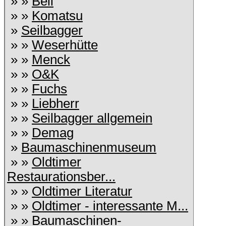
» »
Bell
» »
Komatsu
»
Seilbagger
» »
Weserhütte
» »
Menck
» »
O&K
» »
Fuchs
» »
Liebherr
» »
Seilbagger allgemein
» »
Demag
»
Baumaschinenmuseum
» »
Oldtimer
Restaurationsber...
» »
Oldtimer Literatur
» »
Oldtimer - interessante M...
» »
Baumaschinen-