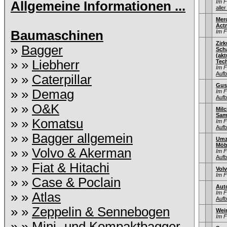
Im 
Allgemeine Informationen ...
aller
Mer
Act
Baumaschinen
Im 
Zir
»
Bagger
Sch
(ak
» »
Liebherr
Tec
Im 
Aufb
» »
Caterpillar
Gus
» »
Demag
Im 
Aufb
» »
O&K
Mil
Sam
» »
Komatsu
Im 
Aufb
» »
Bagger allgemein
Umz
Möb
» »
Volvo & Akerman
Im 
Aufb
» »
Fiat & Hitachi
Vol
Im 
» »
Case & Poclain
Aut
Im 
» »
Atlas
Aufb
» »
Zeppelin & Sennebogen
Wei
Im 
» »
Mini- und Kompaktbagger