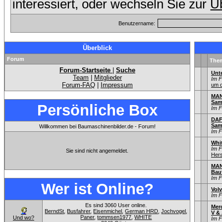
interessiert, oder wechseln Sie zur
Üb
Benutzername:
Überblick
Forum
The
Forum-Startseite
|
Suche
Unt
Team
|
Mitglieder
Im 
Forum-FAQ
|
Impressum
um d
MAN 
Sam
Persönliche Box
Im 
DAF 
Sam
Willkommen bei Baumaschinenbilder.de - Forum!
Im 
Whi
Im 
Sie sind nicht angemeldet.
Hers
MAN
Bau
Im 
Wer ist Online?
Volv
Im 
Es sind 3060 User online.
Mer
BerndSt
,
Busfahrer
,
Eisenmichel
,
German HRD
,
Jochvogel
,
V & 
Paner
,
tommsen1977
,
WHITE
Und wo?
Im 