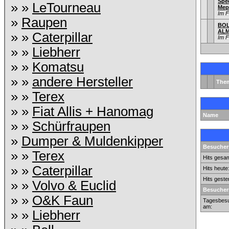
Spe
» »
LeTourneau
Mep
Im 
»
Raupen
BOL
ALM
» »
Caterpillar
Im 
» »
Liebherr
» »
Komatsu
» »
andere Hersteller
The
» »
Terex
» »
Fiat Allis + Hanomag
Name
» »
Schürfraupen
»
Dumper & Muldenkipper
Besuchers
» »
Terex
Hits gesam
» »
Caterpillar
Hits heute
Hits geste
» »
Volvo & Euclid
Besucher
» »
O&K Faun
Tagesbesu
am:
» »
Liebherr