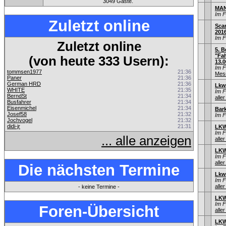
3049 Gäste.
MAN
Im 
Zuletzt online
Sca
201
Im 
Zuletzt online
5. B
"Fah
(von heute 333 Usern):
13.0
Im 
tommsen1977
21:36
Mess
Paner
21:36
German HRD
21:36
Lkw
WHITE
21:35
Im 
BerndSt
21:34
aller
Busfahrer
21:34
Eisenmichel
21:34
Bar
Josef58
21:32
Im 
Jochvogel
21:32
didi-jr
21:31
LKW
Im 
... alle anzeigen
aller
LKW
Im 
aller
Die nächsten Termine
Lkw
Im 
aller
- keine Termine -
LKW
Im 
Foren-Übersicht
aller
LKW