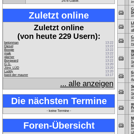
1478 Gäste.
I
C
Zuletzt online
D
I
L
Zuletzt online
I
al
(von heute 229 Usern):
C
I
betonman
13:22
He
Diesel
13:22
Boogie
13:22
Wi
maik
13:22
U
glarner
13:22
I
Borgward
13:22
S
G.G.
13:20
u
Jörg_LÜD
13:20
Luddy
13:20
G
basti der maurer
13:17
I
A
... alle anzeigen
S
I
S
u
Die nächsten Termine
g
P
- keine Termine -
I
M
1
Foren-Übersicht
b
I
U