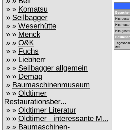
» »
Bell
» »
Komatsu
Besuchers
»
Seilbagger
Hits gesam
» »
Weserhütte
Hits heute
Hits geste
» »
Menck
Besucher
» »
O&K
Tagesbesu
am:
» »
Fuchs
» »
Liebherr
» »
Seilbagger allgemein
» »
Demag
»
Baumaschinenmuseum
» »
Oldtimer
Restaurationsber...
» »
Oldtimer Literatur
» »
Oldtimer - interessante M...
» »
Baumaschinen-