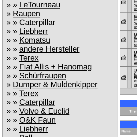
I
» »
LeTourneau
S
u
»
Raupen
D
I
» »
Caterpillar
S
u
» »
Liebherr
L
» »
Komatsu
S
I
al
» »
andere Hersteller
L
» »
Terex
B
I
A
» »
Fiat Allis + Hanomag
T
» »
Schürfraupen
G
P
I
»
Dumper & Muldenkipper
A
» »
Terex
» »
Caterpillar
» »
Volvo & Euclid
The
» »
O&K Faun
» »
Liebherr
Name