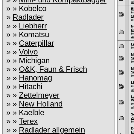
al
» »
Kobelco
B
I
»
Radlader
S
u
» »
Liebherr
N
Ü
» »
Komatsu
I
A
» »
Caterpillar
F
I
» »
Volvo
M
» »
Michigan
S
I
» »
O&K, Faun & Frisch
M
S
» »
Hanomag
I
L
» »
Hitachi
I
al
» »
Zettelmeyer
L
W
» »
New Holland
I
al
» »
Kaelble
S
2
» »
Terex
I
» »
Radlader allgemein
D
O