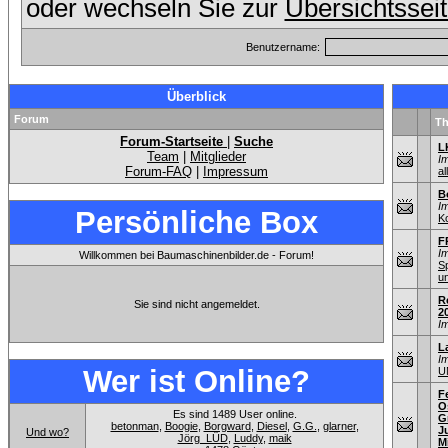
oder wechseln Sie zur
Übersichtssei
Benutzername:
Überblick
Forum
T
Forum-Startseite
|
Suche
L
Team
|
Mitglieder
I
Forum-FAQ
|
Impressum
al
B
I
Persönliche Box
K
F
I
Willkommen bei Baumaschinenbilder.de - Forum!
S
u
R
Sie sind nicht angemeldet.
2
I
L
I
Wer ist Online?
U
F
O
Es sind 1489 User online.
G
betonman
,
Boogie
,
Borgward
,
Diesel
,
G.G.
,
glarner
,
J
Und wo?
Jörg_LÜD
,
Luddy
,
maik
M