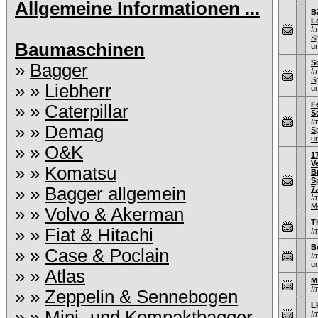
Allgemeine Informationen ...
B
L
I
S
Baumaschinen
u
S
»
Bagger
I
S
» »
Liebherr
u
F
» »
Caterpillar
S
I
» »
Demag
S
u
» »
O&K
1
V
» »
Komatsu
B
S
» »
Bagger allgemein
7.
I
M
» »
Volvo & Akerman
T
» »
Fiat & Hitachi
I
B
» »
Case & Poclain
I
u
» »
Atlas
M
I
» »
Zeppelin & Sennebogen
L
» »
Mini- und Kompaktbagger
I