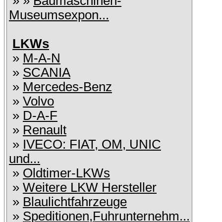
» »
Baumaschinen-
Museumsexpon...
LKWs
»
M-A-N
»
SCANIA
»
Mercedes-Benz
»
Volvo
»
D-A-F
»
Renault
»
IVECO: FIAT, OM, UNIC
und...
»
Oldtimer-LKWs
»
Weitere LKW Hersteller
»
Blaulichtfahrzeuge
»
Speditionen,Fuhrunternehm...