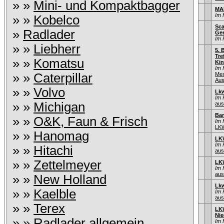
» »
Mini- und Kompaktbagger
MA
Im 
» »
Kobelco
Sca
»
Radlader
Gen
Im 
» »
Liebherr
5. 
Tre
» »
Komatsu
Kin
Im 
» »
Caterpillar
Mes
Aus
» »
Volvo
Lkw
Im 
» »
Michigan
aus
Bar
» »
O&K, Faun & Frisch
Im 
LK
» »
Hanomag
LKW
Im 
» »
Hitachi
aus
» »
Zettelmeyer
LK
Im 
aus
» »
New Holland
Lkw
» »
Kaelble
Im 
aus
» »
Terex
LK
Nie
» »
Radlader allgemein
Im 