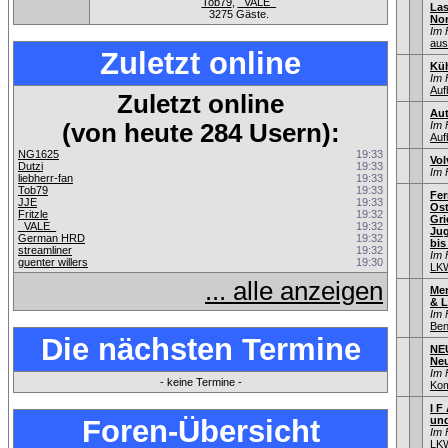
Tob79
,
_VALE_
La
3275 Gäste.
Nor
Im 
aus
Zuletzt online
Küh
Im 
Auf
Zuletzt online
Aut
(von heute 284 Usern):
Im 
Auf
NG1625
19:33
Vol
Dutzi
19:33
Im 
liebherr-fan
19:33
Tob79
19:33
Fer
JJE
19:33
Ost
Fritzle
19:32
Gri
_VALE_
19:32
Jug
German HRD
19:32
bis
streamliner
19:32
Im 
guenter willers
19:30
LK
... alle anzeigen
Mer
& L
Im 
Be
Die nächsten Termine
NE
Ne
Im 
- keine Termine -
Kom
I F
Foren-Übersicht
und
Im 
LK