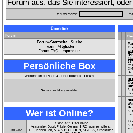
Forum aus, das Sie interessiert, ode
Benutzername:
Pas
Überblick
Forum
Th
Forum-Startseite
|
Suche
Mag
Team
|
Mitglieder
Eck
Forum-FAQ
|
Impressum
Gen
N-
("B
197
Persönliche Box
Im 
OM,
Deu
Willkommen bei Baumaschinenbilder.de - Forum!
HE
Ges
Bil
Im 
Sie sind nicht angemeldet.
LK
Nut
Wer
Hec
Wer ist Online?
Im 
das
Lkw
Es sind 3289 User online.
Im 
Atlasmalte
,
Dutzi
,
Fritzle
,
German HRD
,
guenter willers
,
aus
Und wo?
JJE
,
liebherr-fan
,
M-A-N BLUE LION
,
NG1625
,
streamliner
,