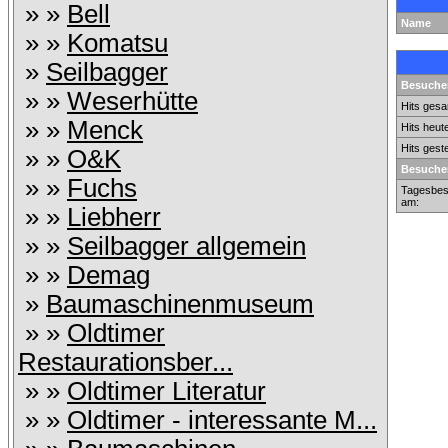
» »
Bell
Name
» »
Komatsu
»
Seilbagger
Besucher
» »
Weserhütte
Hits gesa
» »
Menck
Hits heut
Hits gest
» »
O&K
Besucher
» »
Fuchs
Tagesbes
am:
» »
Liebherr
» »
Seilbagger allgemein
» »
Demag
»
Baumaschinenmuseum
» »
Oldtimer
Restaurationsber...
» »
Oldtimer Literatur
» »
Oldtimer - interessante M...