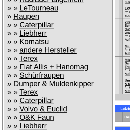
aus
» »
LeTourneau
LK
Im 
»
Raupen
aus
Zir
» »
Caterpillar
Sch
(ak
» »
Liebherr
und
Im 
» »
Komatsu
Auf
Gu
» »
andere Hersteller
Im 
Auf
» »
Terex
Mil
Sa
» »
Fiat Allis + Hanomag
Tra
Im 
» »
Schürfraupen
Auf
Um
»
Dumper & Muldenkipper
& M
Im 
» »
Terex
Auf
» »
Caterpillar
» »
Volvo & Euclid
Letz
» »
O&K Faun
Th
» »
Liebherr