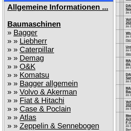
Allgemeine Informationen ...
DAF
Ne
Im 
Vol
Baumaschinen
202
Im 
»
Bagger
Whi
Im 
» »
Liebherr
Her
Unt
» »
Caterpillar
Im 
das
» »
Demag
MAN
» »
O&K
di
Im 
» »
Komatsu
DAF
Sa
» »
Bagger allgemein
Im 
MA
» »
Volvo & Akerman
Bau
Im 
» »
Fiat & Hitachi
Vol
202
» »
Case & Poclain
Im 
» »
Atlas
Me
Act
F (
» »
Zeppelin & Sennebogen
Im 
Be