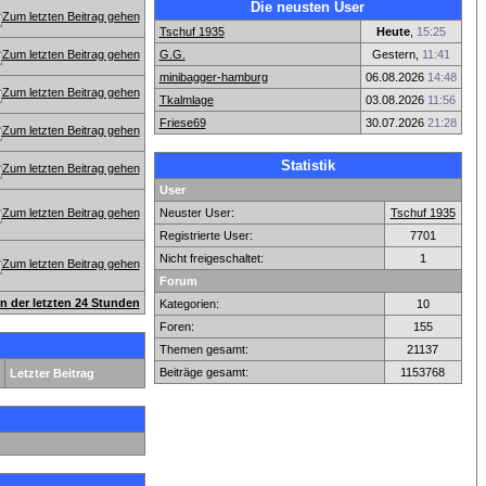
Die neusten User
Tschuf 1935
Heute
,
15:25
G.G.
Gestern,
11:41
minibagger-hamburg
06.08.2026
14:48
Tkalmlage
03.08.2026
11:56
Friese69
30.07.2026
21:28
Statistik
User
Neuster User:
Tschuf 1935
Registrierte User:
7701
Nicht freigeschaltet:
1
Forum
en der letzten 24 Stunden
Kategorien:
10
Foren:
155
Themen gesamt:
21137
Beiträge gesamt:
1153768
Letzter Beitrag