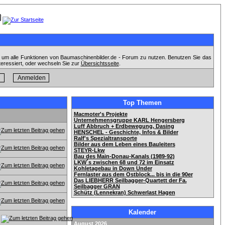
, um alle Funktionen von Baumaschinenbilder.de - Forum zu nutzen. Benutzen Sie das
teressiert, oder wechseln Sie zur
Übersichtsseite
.
Top Themen
Macmoter's Projekte
Unternehmensgruppe KARL Hengersberg
Luff Abbruch + Erdbewegung, Dasing
HENSCHEL - Geschichte, Infos & Bilder
Ralf's Spezialtransporte
Bilder aus dem Leben eines Bauleiters
STEYR-Lkw
Bau des Main-Donau-Kanals (1989-92)
LKW´s zwischen 68 und 72 im Einsatz
Kohletagebau in Down Under
Fernlaster aus dem Ostblock... bis in die 90er
Das LIEBHERR Seilbagger-Quartett der Fa.
Seilbagger GRAN
Schütz (Lennekran) Schwerlast Hagen
Kalender
August 2026