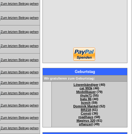
Geburtstag
Wir gratulieren zum Geburtstag:
Löwenbändiger
(40)
cat 993k
(46)
Modellbauer
(79)
thule71
(55)
balu 86
(40)
bzech
(59)
Dominik Mankel
(52)
BR218
(61)
Consti
(36)
roadhaus
(58)
Magirus 320
(61)
pflanzerl
(49)