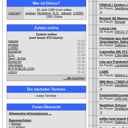
Wer ist Online?
FRIKUS / Zettling (
Im Forum:
Speditio
Es sind 1388 User online.
´s
Und wo?
agobau
,
Busfahrer
,
G.G.
,
gdauter
,
LUEBO
1381 Gäste.
Renault AE Magnum
Im Forum:
Renault
Zuletzt online
Lancia Lkw
Im Forum:
IVECO: F
Zuletzt online
(von heute 273 Usern):
Fernlaster aus dem
gdauter
15:53
Jugoslawien, Nahos
agobau
15:53
Im Forum:
Oldtimer
LUEBO
15:53
Busfahrer
15:51
Caterpillar 395 ST
G.G.
15:49
Im Forum:
Caterpilla
Steyr_Schos
15:46
Emma En
15:46
Lkw aus Frankreic
Volvoheinz
15:45
Im Forum:
Lastwagen
M-A-N BLUE LION
15:43
CAMC
czissy
15:42
Im Forum:
Weitere L
... alle anzeigen
Willi Betz / 72820
Im Forum:
Speditio
´s
Die nächsten Termine
Getränkefahrzeug
- keine Termine -
Im Forum:
LKW und i
Spedition Schuon
Foren-Übersicht
Im Forum:
Speditio
´s
Allgemeine Informationen ...
gelbe (und graue)
Baumaschinen
Im Forum:
Oldtimer
»
Bagger
» »
Liebherr