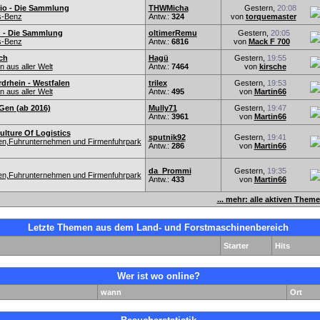
io - Die Sammlung
THWMicha
Gestern,
20:08
s-Benz
Antw.:
324
von
torquemaster
 - Die Sammlung
oltimerRemu
Gestern,
20:05
s-Benz
Antw.:
6816
von
Mack F 700
ch
Hagü
Gestern,
19:55
 aus aller Welt
Antw.:
7464
von
kirsche
drhein - Westfalen
trilex
Gestern,
19:53
 aus aller Welt
Antw.:
495
von
Martin66
Gen (ab 2016)
Mully71
Gestern,
19:47
Antw.:
3961
von
Martin66
lture Of Logistics
sputnik92
Gestern,
19:41
nen,Fuhrunternehmen und Firmenfuhrpark
Antw.:
286
von
Martin66
da_Prommi
Gestern,
19:35
nen,Fuhrunternehmen und Firmenfuhrpark
Antw.:
433
von
Martin66
... mehr: alle aktiven Them
Letzte Themen aus dem Land- und Forstmaschinenbereich
Starter
Hits
Wer ist wo online?
wann
Ort