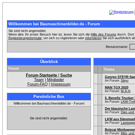
Willkommen bei Baumaschinenbilder.de - Forum
Sie sind nicht angemeldet.
Wenn dies Ihr erster Besuch hier ist, lesen Sie sich die
Hilfe des Forums
durch. Dort 
Registrierungsformular
, um sich zu registrieren oder
informieren
Sie sich ausführlich ü
Benutzername:
Überblick
Forum
Thema
Forum-Startseite
|
Suche
Georgs STEYR-Samm
Team
|
Mitglieder
Im Forum:
Steyr
Forum-FAQ
|
Impressum
MAN TGX 2020
Im Forum:
M-A-N
Persönliche Box
5. Benefiz Trucker-
Im Forum:
LKW-Tref
Willkommen bei Baumaschinenbilder.de - Forum!
Der klassische Las
Im Forum:
Dies und 
Sie sind nicht angemeldet.
LKW aus Dänemar
Im Forum:
Lastwagen
Bobcat Minibagger
Im Forum:
Mini- un