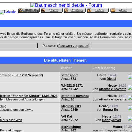
wird Ihnen die Bedienung des Forums näher erklärt. Sie müssen außerdem registriert sein
ber den Registrierungsprozess. Um Beiträge zu lesen, suchen Sie das Forum aus, das Sie in
Passwort (
Passwort vergessen
):
Die aktuellsten Themen
Starter
Letzter Beitrag
lung (u.a. 1290 Semperit)
Ytransport
Heute
,
14:24
Antw.:
873
von
Diesel
WHEELS 1971
Heute
,
14:22
Antw.:
1242
von
ottanta e novanta
Treffen "Fahrer für Kinder" 13.06.2026
ottanta e novanta
Heute
,
14:19
fen, Messen und Ausstellungen
Antw.:
16
von
ottanta e novanta
tzug
Magirus3003
Heute
,
14:09
das,rund um den Lkw...
Antw.:
2849
von
Emma En
k
V-8 Kai
Heute
,
12:49
 aus aller Welt
Antw.:
2272
von
Hobbydriver
derHeisinger
Heute
,
12:30
d Kompaktbagger
Antw.:
142
von
minibagger-hamburg