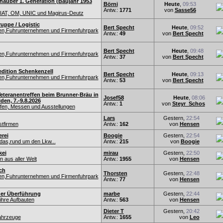
hauber 1. Generation (Baujahr 1953
Börni
Heute
,
09:53
Antw.:
1771
von
Sasse56
IAT, OM, UNIC und Magirus-Deutz
uppe / Logistic
Bert Specht
Heute
,
09:52
nen,Fuhrunternehmen und Firmenfuhrpark
Antw.:
49
von
Bert Specht
Bert Specht
Heute
,
09:48
nen,Fuhrunternehmen und Firmenfuhrpark
Antw.:
37
von
Bert Specht
edition Schenkenzell
Bert Specht
Heute
,
09:13
nen,Fuhrunternehmen und Firmenfuhrpark
Antw.:
53
von
Bert Specht
eteranentreffen beim Brunner-Bräu in
Josef58
Heute
,
08:06
en, 7.-9.8.2026
Antw.:
1
von
Steyr_Schos
fen, Messen und Ausstellungen
Lars
Gestern,
22:54
tfirmen
Antw.:
162
von
Hensen
rei
Boogie
Gestern,
22:54
das,rund um den Lkw...
Antw.:
215
von
Boogie
kei
mirau
Gestern,
22:50
 aus aller Welt
Antw.:
1955
von
Hensen
ch
Thorsten
Gestern,
22:48
nen,Fuhrunternehmen und Firmenfuhrpark
Antw.:
77
von
Hensen
der Überführung
marbe
Gestern,
22:44
hre Aufbauten
Antw.:
563
von
Hensen
Dieter T
Gestern,
20:42
fahrzeuge
Antw.:
1655
von
Leo