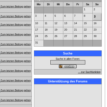
Mo
Di
Mi
Do
Fr
Sa
So
1
2
3
4
5
6
7
8
9
10
11
12
13
14
15
16
17
18
19
20
21
22
23
24
25
26
27
28
29
30
31
Suche
Suche in allen Foren:
... zur Suchfunktion
Unterstützung des Forums