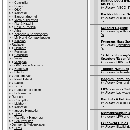
Magirus-Deutz Eck
» »
Caterpillar
bis 1971)
» »
Demag
Im Forum:
IVECO: F
» »
O&K
» »
Komatsu
Bächle - Hugger Gr
» »
Bagger allgemein
Im Forum:
Speditio
» »
Volvo & Akerman
´s
» »
Fiat & Hitachi
» »
Case & Poclain
Scheerer Logistik
» »
Atlas
Im Forum:
Speditio
» »
Zeppelin & Sennebogen
´s
» »
Mini- und Kompaktbagger
» »
Kobelco
Ferntrans Haas Sp
»
Radlader
Im Forum:
Speditio
» »
Liebherr
´s
» »
Komatsu
» »
Caterpillar
17. Nutzfahrzeug-V
» »
Volvo
Spanberg/Eggenfeld
» »
Michigan
Im Forum:
LKW-Tref
» »
O&K, Faun & Frisch
» »
Hanomag
Thömen Hamburg
» »
Hitachi
Im Forum:
Schwerlas
» »
Zettelmeyer
Boogies Fahrbüche
» »
New Holland
Im Forum:
Dies und 
» »
Kaelble
» »
Terex
LKW´s aus der Tür
» »
Radlader allgemein
Im Forum:
Lastwagen
» »
LeTourneau
»
Raupen
Bischof - A Feldkir
» »
Caterpillar
Im Forum:
Speditio
» »
Liebherr
´s
» »
Komatsu
» »
andere Hersteller
Nutzfahrzeuge in 
» »
Terex
Im Forum:
LKW und i
» »
Fiat Allis + Hanomag
» »
Schürfraupen
Feuerwehr Oldies
»
Dumper & Muldenkipper
Im Forum:
Blaulicht
» »
Terex