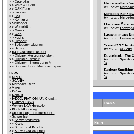
» »
Caterpillar
Mercedes-Benz Var
» »
Volvo & Euclid
Im Forum:
Mercede
» »
O&K Faun
» »
Liebherr
Mercedes-Benz NG
» »
Bell
Im Forum:
Mercede
» »
Komatsu
»
Seilbagger
Lkw's aus Österrei
» »
Weserhütte
Im Forum:
Lastwagen
» »
Menck
» »
O&K
Lastwagen aus Nor
» »
Fuchs
Im Forum:
Lastwagen
» »
Liebherr
» »
Seilbagger allgemein
Scania R & S Next-
» »
Demag
Im Forum:
SCANIA
»
Baumaschinenmuseum
» »
Oldtimer Restaurationsber...
Duvenbeck - The Cu
» »
Oldtimer Literatur
Im Forum:
Speditio
» »
Oldtimer - interessante M...
´s
» »
Baumaschinen-Museumsexpon...
Dachser Spedition
LKWs
Im Forum:
Speditio
»
M-A-N
´s
»
SCANIA
»
Mercedes-Benz
»
Volvo
»
D-A-F
»
Renault
»
IVECO: FIAT, OM, UNIC und...
»
Oldtimer-LKWs
Thema
»
Weitere LKW Hersteller
»
Blaulichtfahrzeuge
»
Speditionen,Fuhrunternehm...
»
Schwerlast
» »
Schwerlastfirmen
Name
» »
Krane
» »
Schwerlast-Berichte
» »
Schwerlast-Aktionen