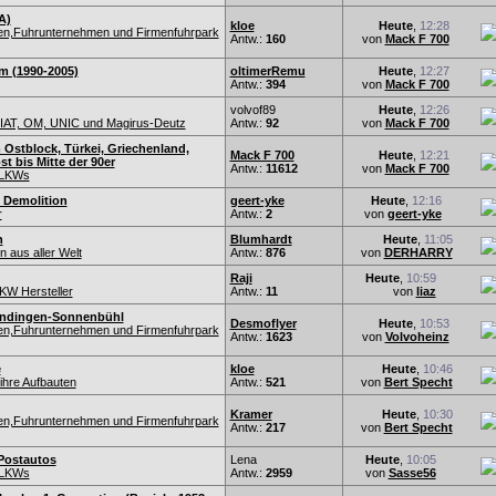
A)
kloe
Heute
,
12:28
nen,Fuhrunternehmen und Firmenfuhrpark
Antw.:
160
von
Mack F 700
 (1990-2005)
oltimerRemu
Heute
,
12:27
Antw.:
394
von
Mack F 700
volvof89
Heute
,
12:26
IAT, OM, UNIC und Magirus-Deutz
Antw.:
92
von
Mack F 700
 Ostblock, Türkei, Griechenland,
Mack F 700
Heute
,
12:21
t bis Mitte der 90er
Antw.:
11612
von
Mack F 700
-LKWs
C Demolition
geert-yke
Heute
,
12:16
r
Antw.:
2
von
geert-yke
h
Blumhardt
Heute
,
11:05
 aus aller Welt
Antw.:
876
von
DERHARRY
Raji
Heute
,
10:59
KW Hersteller
Antw.:
11
von
liaz
 Undingen-Sonnenbühl
Desmoflyer
Heute
,
10:53
nen,Fuhrunternehmen und Firmenfuhrpark
Antw.:
1623
von
Volvoheinz
e
kloe
Heute
,
10:46
hre Aufbauten
Antw.:
521
von
Bert Specht
Kramer
Heute
,
10:30
nen,Fuhrunternehmen und Firmenfuhrpark
Antw.:
217
von
Bert Specht
 Postautos
Lena
Heute
,
10:05
-LKWs
Antw.:
2959
von
Sasse56