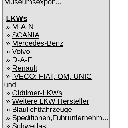
Museumsexpon...
LKWs
»
M-A-N
»
SCANIA
»
Mercedes-Benz
»
Volvo
»
D-A-F
»
Renault
»
IVECO: FIAT, OM, UNIC
und...
»
Oldtimer-LKWs
»
Weitere LKW Hersteller
»
Blaulichtfahrzeuge
»
Speditionen,Fuhrunternehm...
»
Schwerlast