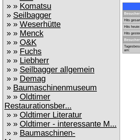
» »
Komatsu
»
Seilbagger
Besuchers
Hits gesam
» »
Weserhütte
Hits heute
» »
Menck
Hits geste
» »
O&K
Besucher
Tagesbesu
» »
Fuchs
am:
» »
Liebherr
» »
Seilbagger allgemein
» »
Demag
»
Baumaschinenmuseum
» »
Oldtimer
Restaurationsber...
» »
Oldtimer Literatur
» »
Oldtimer - interessante M...
» »
Baumaschinen-