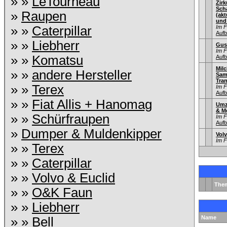
» »
LeTourneau
Zir
Sch
»
Raupen
(ak
und
» »
Caterpillar
Im 
Aufb
» »
Liebherr
Gus
Im 
» »
Komatsu
Aufb
Mil
» »
andere Hersteller
Sam
Tra
» »
Terex
Im 
Aufb
» »
Fiat Allis + Hanomag
Umz
& M
» »
Schürfraupen
Im 
Aufb
»
Dumper & Muldenkipper
Vol
Im 
» »
Terex
» »
Caterpillar
» »
Volvo & Euclid
The
» »
O&K Faun
» »
Liebherr
Name
» »
Bell