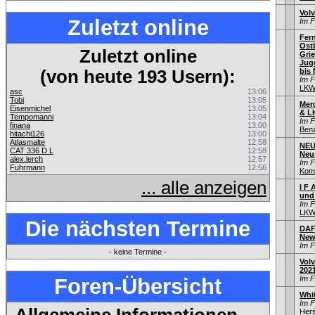
Vol
Zuletzt online
Im 
Fer
Ostb
Zuletzt online
Gri
Jug
(von heute 193 Usern):
bis 
Im 
LKW
asc
13:06
Tobi
13:05
Mer
Eisenmichel
13:05
& L
Tempomanni
13:04
Im 
finana
13:00
Ben
hitachi126
13:00
Atlasmalte
12:58
NEU
CAT 336 D L
12:58
Neu
alex.lerch
12:57
Im 
Fuhrmann
12:56
Kom
... alle anzeigen
I F 
und
Im 
LKW
Die nächsten Termine
DAF
New
Im 
- keine Termine -
Vol
202
Foren-Übersicht
Im 
Whi
Im 
Hers