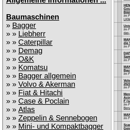
Allgemeine Informationen ...
HEN
Gesc
Bild
Baumaschinen
Im 
LKW
»
Bagger
Unt
Im 
» »
Liebherr
das,
MAN
» »
Caterpillar
die
Im 
» »
Demag
DAF 
» »
O&K
Sam
Im 
» »
Komatsu
MAN
Bau
» »
Bagger allgemein
Im 
Volv
» »
Volvo & Akerman
202
Im 
» »
Fiat & Hitachi
Mer
Act
» »
Case & Poclain
F (s
Im 
» »
Atlas
Ben
MAN
» »
Zeppelin & Sennebogen
Im 
» »
Mini- und Kompaktbagger
Scan
Gen