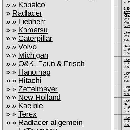
Im 
» »
Kobelco
5. B
»
Radlader
Tref
Kind
Im 
» »
Liebherr
Mes
Auss
» »
Komatsu
Lkw
» »
Caterpillar
Im 
aus 
» »
Volvo
Bar
Im 
» »
Michigan
LKW
LKW
» »
O&K, Faun & Frisch
Im 
aus 
» »
Hanomag
LKW
Im 
» »
Hitachi
aus 
» »
Zettelmeyer
Lkw
Im 
aus 
» »
New Holland
LKW
» »
Kaelble
Nie
Im 
aus 
» »
Terex
LKW
» »
Radlader allgemein
Im 
aus 