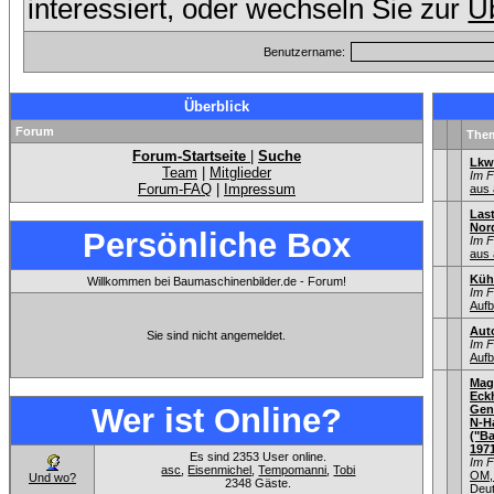
interessiert, oder wechseln Sie zur
Üb
Benutzername:
Überblick
Forum
The
Forum-Startseite
|
Suche
Lkw
Team
|
Mitglieder
Im 
Forum-FAQ
|
Impressum
aus 
Las
Nord
Persönliche Box
Im 
aus 
Küh
Willkommen bei Baumaschinenbilder.de - Forum!
Im 
Aufb
Aut
Sie sind nicht angemeldet.
Im 
Aufb
Mag
Eck
Wer ist Online?
Gen
N-H
("Ba
1971
Es sind 2353 User online.
Im 
asc
,
Eisenmichel
,
Tempomanni
,
Tobi
OM,
Und wo?
2348 Gäste.
Deu