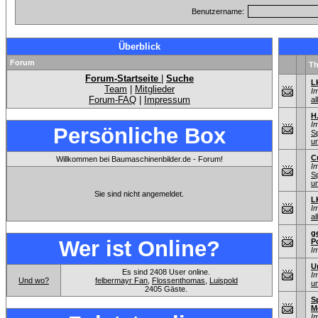
Benutzername:
Überblick
Forum
T
Forum-Startseite
|
Suche
L
Team
|
Mitglieder
I
Forum-FAQ
|
Impressum
al
H
I
Persönliche Box
S
u
C
Willkommen bei Baumaschinenbilder.de - Forum!
I
S
u
Sie sind nicht angemeldet.
L
I
al
g
Wer ist Online?
P
I
U
Es sind 2408 User online.
I
Und wo?
felbermayr Fan
,
Flossenthomas
,
Luispold
u
2405 Gäste.
S
M
I