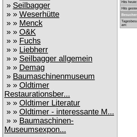
Hits heute
»
Seilbagger
Hits geste
» »
Weserhütte
Besucher
» »
Menck
Tagesbesu
am:
» »
O&K
» »
Fuchs
» »
Liebherr
» »
Seilbagger allgemein
» »
Demag
»
Baumaschinenmuseum
» »
Oldtimer
Restaurationsber...
» »
Oldtimer Literatur
» »
Oldtimer - interessante M...
» »
Baumaschinen-
Museumsexpon...