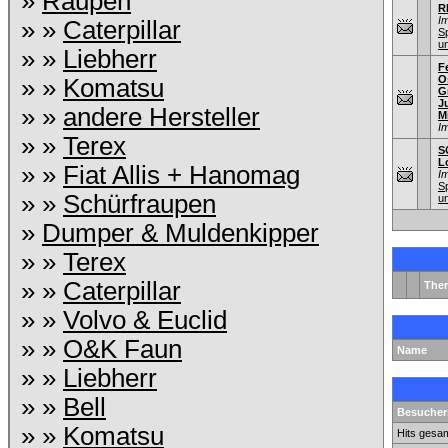
»
Raupen
R
I
» »
Caterpillar
S
u
» »
Liebherr
F
O
» »
Komatsu
G
J
» »
andere Hersteller
M
I
» »
Terex
S
L
» »
Fiat Allis + Hanomag
I
S
» »
Schürfraupen
u
»
Dumper & Muldenkipper
» »
Terex
» »
Caterpillar
The
» »
Volvo & Euclid
» »
O&K Faun
Name
» »
Liebherr
» »
Bell
Besuchers
» »
Komatsu
Hits gesam