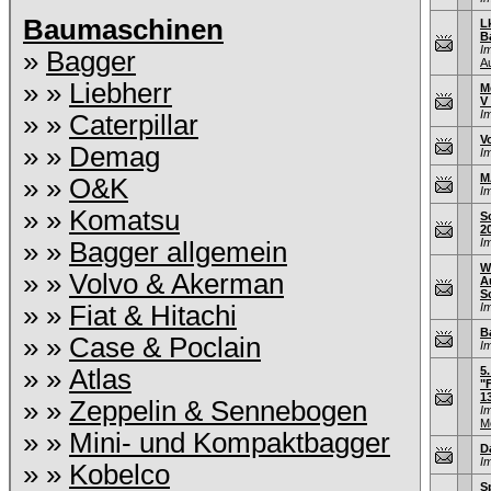
Baumaschinen
L
B
I
»
Bagger
A
» »
Liebherr
M
V
I
» »
Caterpillar
V
» »
Demag
I
M
» »
O&K
I
» »
Komatsu
S
2
I
» »
Bagger allgemein
W
» »
Volvo & Akerman
A
S
» »
Fiat & Hitachi
I
B
» »
Case & Poclain
I
» »
Atlas
5
"
1
» »
Zeppelin & Sennebogen
I
M
» »
Mini- und Kompaktbagger
D
I
» »
Kobelco
S