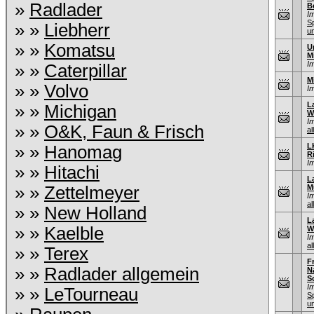
»
Radlader
B
I
S
» »
Liebherr
u
» »
Komatsu
U
M
I
» »
Caterpillar
M
» »
Volvo
I
L
» »
Michigan
W
I
» »
O&K, Faun & Frisch
al
L
» »
Hanomag
R
I
» »
Hitachi
L
» »
Zettelmeyer
M
I
al
» »
New Holland
L
» »
Kaelble
W
I
al
» »
Terex
F
» »
Radlader allgemein
N
S
I
» »
LeTourneau
S
u