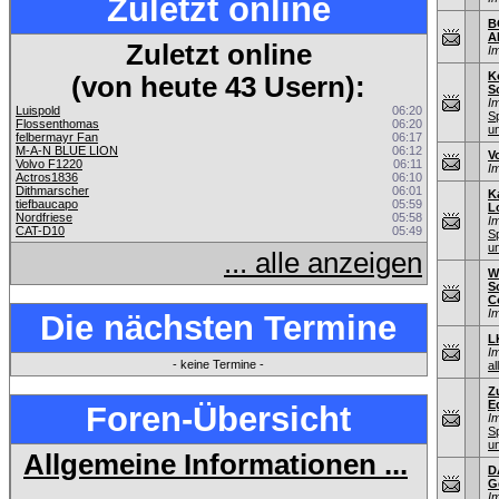
Zuletzt online
B
A
Zuletzt online
I
K
(von heute 43 Usern):
S
I
Luispold
06:20
S
Flossenthomas
06:20
u
felbermayr Fan
06:17
M-A-N BLUE LION
06:12
V
Volvo F1220
06:11
I
Actros1836
06:10
Dithmarscher
06:01
K
tiefbaucapo
05:59
L
Nordfriese
05:58
I
CAT-D10
05:49
S
u
... alle anzeigen
W
S
C
I
Die nächsten Termine
L
I
- keine Termine -
al
Z
E
Foren-Übersicht
I
S
u
Allgemeine Informationen ...
D
G
I