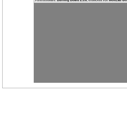
Forensoftware:
Burning Board 2.3.6
, entwickelt von
WoltLab G