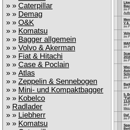
Lkw
» »
Caterpillar
Bau
Im 
» »
Demag
Aufb
Mer
» »
O&K
V & 
Im 
» »
Komatsu
Vol
Im 
» »
Bagger allgemein
MAN
» »
Volvo & Akerman
Im 
Sca
» »
Fiat & Hitachi
201
Im 
» »
Case & Poclain
Wie
» »
Atlas
Aut
Sch
Im 
» »
Zeppelin & Sennebogen
Bar
» »
Mini- und Kompaktbagger
Im 
5. B
» »
Kobelco
"Fah
13.0
»
Radlader
Im 
Mess
» »
Liebherr
Daf 
Im 
» »
Komatsu
Sped
Berl