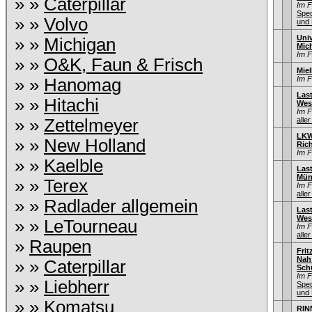
» »
Caterpillar
Im 
Sped
» »
Volvo
und 
Univ
» »
Michigan
Mic
Im 
» »
O&K, Faun & Frisch
Miel
Im 
» »
Hanomag
Las
» »
Hitachi
Wes
Im 
» »
Zettelmeyer
aller
LKW
» »
New Holland
Ric
Im 
» »
Kaelble
Las
Mün
» »
Terex
Im 
aller
» »
Radlader allgemein
Las
Wes
» »
LeTourneau
Im 
aller
»
Raupen
Fri
Nah
» »
Caterpillar
Sch
Im 
» »
Liebherr
Sped
und 
» »
Komatsu
RIN