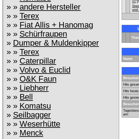
Im 
» »
andere Hersteller
Sped
und 
» »
Terex
» »
Fiat Allis + Hanomag
» »
Schürfraupen
The
»
Dumper & Muldenkipper
» »
Terex
» »
Caterpillar
Name
» »
Volvo & Euclid
» »
O&K Faun
Besuchers
Hits gesam
» »
Liebherr
Hits heute
» »
Bell
Hits geste
» »
Komatsu
Besucher
Tagesbesu
»
Seilbagger
am:
» »
Weserhütte
» »
Menck