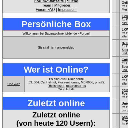
Forum-Startseite
|
Suche
Gei
Team
|
Mitglieder
Im 
Forum-FAQ
|
Impressum
Mess
Lkw
Im 
Persönliche Box
aller
LKW
Im 
Willkommen bei Baumaschinenbilder.de - Forum!
aller
H. 
Im 
Sie sind nicht angemeldet.
Sped
und 
Culi
Im 
Wer ist Online?
Sped
und 
LKW
Es sind 2445 User online.
Im 
33..604
,
Cat Helmut
,
Flossenthomas
,
MB 608d
,
pms72
,
aller
Und wo?
Rheinhesse
,
roadrunner-eu
2436 Gäste.
gel
Pos
Im 
Zuletzt online
Unt
Im 
um d
Zuletzt online
Spe
Mep
(von heute 120 Usern):
Im 