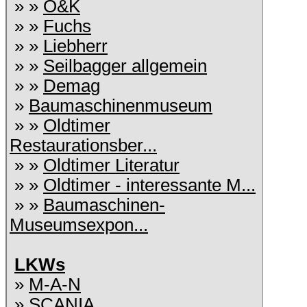
» »
O&K
» »
Fuchs
» »
Liebherr
» »
Seilbagger allgemein
» »
Demag
»
Baumaschinenmuseum
» »
Oldtimer
Restaurationsber...
» »
Oldtimer Literatur
» »
Oldtimer - interessante M...
» »
Baumaschinen-
Museumsexpon...
LKWs
»
M-A-N
»
SCANIA