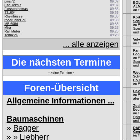
pms72
09:37
BOL
Cat Helmut
09:37
ALM
Flossenthomas
09:36
Im 
33..604
09:35
Rheinhesse
09:35
Kor
roadrunner-eu
09:33
Sch
MB 608d
09:33
Im 
Mira
09:28
Sped
Ralf Müller
09:25
und 
schukie6
09:23
Vol
... alle anzeigen
Im 
Kam
Log
Im 
Die nächsten Termine
Sped
und 
- keine Termine -
Woc
Sch
Co 
Im 
Foren-Übersicht
LKW
Im 
Allgemeine Informationen ...
aller
Zuc
Egg
Im 
Baumaschinen
Sped
und 
»
Bagger
DAF
Gen
» »
Liebherr
Im 