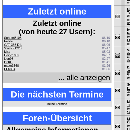
u
Zuletzt online
U
T
I
u
Zuletzt online
de
(von heute 27 Usern):
Iv
R
I
Schumi3108
06:10
F
Fritzle
06:10
u
CAT 336 D L
06:06
Volvo F1220
05:47
V
Mira
05:03
S
Heino1962
04:37
I
leon98
02:27
S
Dr.KD
01:41
maxe3360
01:26
D
FE600A
01:06
X
G
... alle anzeigen
I
S
P
Die nächsten Termine
2
I
M
- keine Termine -
T
I
S
Foren-Übersicht
L
Ö
I
L