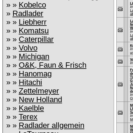
» »
Kobelco
L
I
L
»
Radlader
al
» »
Liebherr
L
N
W
» »
Komatsu
I
L
» »
Caterpillar
al
» »
Volvo
K
I
un
» »
Michigan
V
» »
O&K, Faun & Frisch
I
F
» »
Hanomag
d
T
» »
Hitachi
G
J
N
» »
Zettelmeyer
d
I
» »
New Holland
O
M
» »
Kaelble
L
S
» »
Terex
I
M
» »
Radlader allgemein
N
W