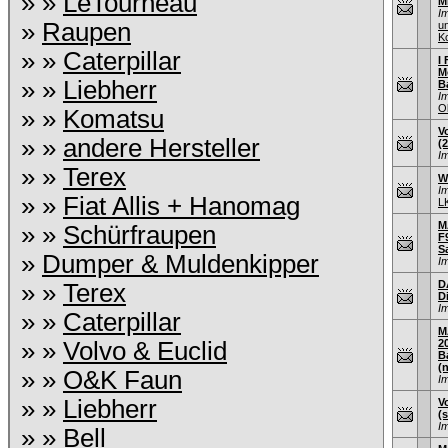
» »
LeTourneau
M
I
»
Raupen
u
K
» »
Caterpillar
I 
M
» »
Liebherr
B
I
O
» »
Komatsu
V
» »
andere Hersteller
(
I
» »
Terex
W
I
» »
Fiat Allis + Hanomag
L
M
» »
Schürfraupen
F9
S
»
Dumper & Muldenkipper
I
D
» »
Terex
D
I
» »
Caterpillar
M
» »
Volvo & Euclid
2
B
(
» »
O&K Faun
I
» »
Liebherr
V
(s
I
» »
Bell