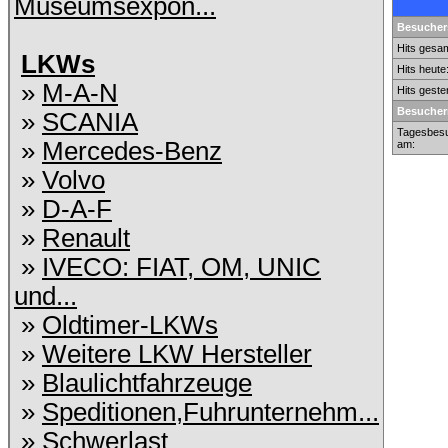
Museumsexpon...
Besuchers
Hits gesam
LKWs
Hits heute
»
M-A-N
Hits geste
Besucher
»
SCANIA
Tagesbesu
»
Mercedes-Benz
am:
»
Volvo
»
D-A-F
»
Renault
»
IVECO: FIAT, OM, UNIC
und...
»
Oldtimer-LKWs
»
Weitere LKW Hersteller
»
Blaulichtfahrzeuge
»
Speditionen,Fuhrunternehm...
»
Schwerlast