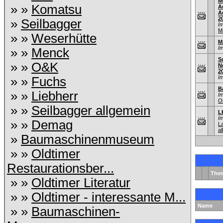
M
» »
Komatsu
A
A
2
»
Seilbagger
I
M
» »
Weserhütte
M
I
» »
Menck
S
» »
O&K
N
2
I
» »
Fuchs
B
» »
Liebherr
I
O
» »
Seilbagger allgemein
L
I
» »
Demag
L
al
»
Baumaschinenmuseum
» »
Oldtimer
Restaurationsber...
The
» »
Oldtimer Literatur
» »
Oldtimer - interessante M...
Name
» »
Baumaschinen-