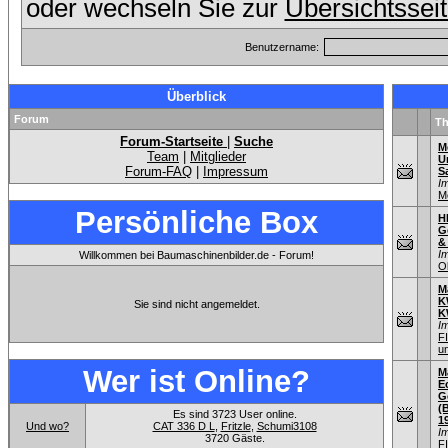
oder wechseln Sie zur
Übersichtssei
Benutzername:
Überblick
Forum
T
Forum-Startseite
|
Suche
M
Team
|
Mitglieder
U
Forum-FAQ
|
Impressum
S
I
M
Persönliche Box
H
G
&
I
Willkommen bei Baumaschinenbilder.de - Forum!
O
M
K
Sie sind nicht angemeldet.
K
I
F
u
Wer ist Online?
M
E
G
(
Es sind 3723 User online.
1
Und wo?
CAT 336 D L
,
Fritzle
,
Schumi3108
I
3720 Gäste.
F