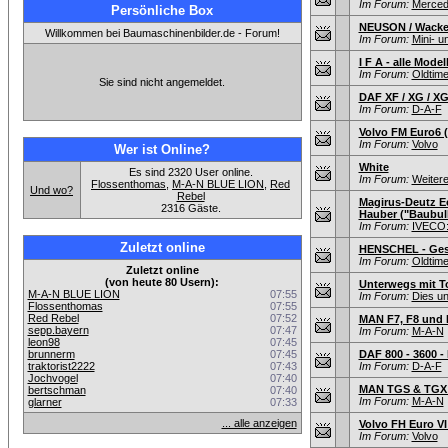
Im Forum:
Merced
Persönliche Box
NEUSON / Wacke
Willkommen bei Baumaschinenbilder.de - Forum!
Im Forum:
Mini- 
I F A - alle Mode
Im Forum:
Oldtim
Sie sind nicht angemeldet.
DAF XF / XG / X
Im Forum:
D-A-F
Volvo FM Euro6 (
Im Forum:
Volvo
Wer ist Online?
White
Es sind 2320 User online.
Im Forum:
Weitere
Flossenthomas
,
M-A-N BLUE LION
,
Red
Und wo?
Rebel
Magirus-Deutz E
2316 Gäste.
Hauber ("Baubull
Im Forum:
IVECO:
Zuletzt online
HENSCHEL - Gesc
Im Forum:
Oldtim
Zuletzt online
(von heute 80 Usern):
Unterwegs mit T
M-A-N BLUE LION
07:55
Im Forum:
Dies un
Flossenthomas
07:55
Red Rebel
07:52
MAN F7, F8 und 
sepp.bayern
07:47
Im Forum:
M-A-N
leon98
07:45
brunnerm
07:45
DAF 800 - 3600 
traktorist2222
07:43
Im Forum:
D-A-F
Jochvogel
07:40
MAN TGS & TGX 
bertschman
07:40
Im Forum:
M-A-N
glarner
07:33
... alle anzeigen
Volvo FH Euro VI 
Im Forum:
Volvo