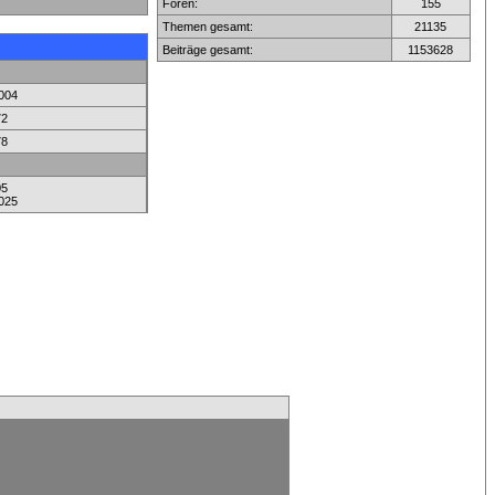
Foren:
155
Themen gesamt:
21135
Beiträge gesamt:
1153628
004
72
78
05
025