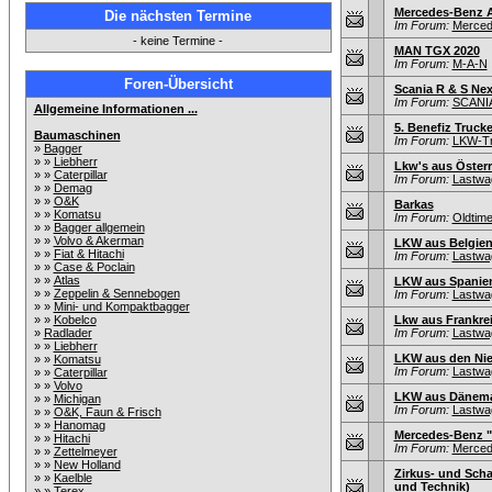
Mercedes-Benz Ac
Die nächsten Termine
Im Forum:
Merced
- keine Termine -
MAN TGX 2020
Im Forum:
M-A-N
Foren-Übersicht
Scania R & S Nex
Im Forum:
SCANI
Allgemeine Informationen ...
5. Benefiz Trucke
Baumaschinen
Im Forum:
LKW-Tr
»
Bagger
» »
Liebherr
Lkw's aus Österr
» »
Caterpillar
Im Forum:
Lastwag
» »
Demag
» »
O&K
Barkas
» »
Komatsu
Im Forum:
Oldtim
» »
Bagger allgemein
» »
Volvo & Akerman
LKW aus Belgie
» »
Fiat & Hitachi
Im Forum:
Lastwag
» »
Case & Poclain
» »
Atlas
LKW aus Spanie
» »
Zeppelin & Sennebogen
Im Forum:
Lastwag
» »
Mini- und Kompaktbagger
» »
Kobelco
Lkw aus Frankre
»
Radlader
Im Forum:
Lastwag
» »
Liebherr
LKW aus den Nie
» »
Komatsu
Im Forum:
Lastwag
» »
Caterpillar
» »
Volvo
LKW aus Dänem
» »
Michigan
Im Forum:
Lastwag
» »
O&K, Faun & Frisch
» »
Hanomag
Mercedes-Benz "
» »
Hitachi
Im Forum:
Merced
» »
Zettelmeyer
» »
New Holland
Zirkus- und Scha
» »
Kaelble
und Technik)
» »
Terex