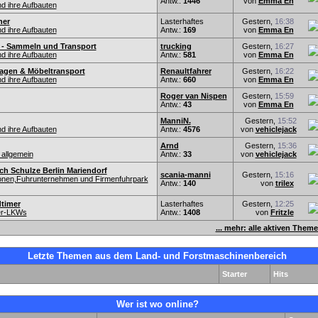
Antw.:
1446
von
Emma En
d ihre Aufbauten
her
Lasterhaftes
Gestern,
16:38
d ihre Aufbauten
Antw.:
169
von
Emma En
 - Sammeln und Transport
trucking
Gestern,
16:27
d ihre Aufbauten
Antw.:
581
von
Emma En
gen & Möbeltransport
Renaultfahrer
Gestern,
16:22
d ihre Aufbauten
Antw.:
660
von
Emma En
Roger van Nispen
Gestern,
15:59
Antw.:
43
von
Emma En
ManniN.
Gestern,
15:52
d ihre Aufbauten
Antw.:
4576
von
vehiclejack
Arnd
Gestern,
15:36
allgemein
Antw.:
33
von
vehiclejack
ich Schulze Berlin Mariendorf
scania-manni
Gestern,
15:16
ionen,Fuhrunternehmen und Firmenfuhrpark
Antw.:
140
von
trilex
timer
Lasterhaftes
Gestern,
12:25
er-LKWs
Antw.:
1408
von
Fritzle
... mehr: alle aktiven Them
Letzte Themen aus dem Land- und Forstmaschinenbereich
Starter
Hits
Wer ist wo online?