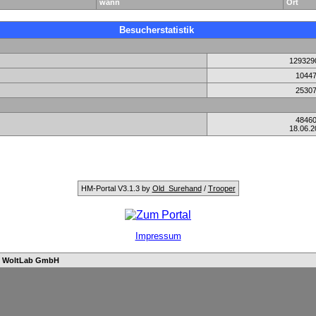
wann
Ort
Besucherstatistik
129329
1044
2530
4846
18.06.2
HM-Portal V3.1.3 by
Old_Surehand
/
Trooper
Impressum
n
WoltLab GmbH