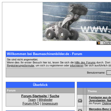
Willkommen bei Baumaschinenbilder.de - Forum
Sie sind nicht angemeldet.
Wenn dies Ihr erster Besuch hier ist, lesen Sie sich die
Hilfe des Forums
durch. Dort 
Registrierungsformular
, um sich zu registrieren oder
informieren
Sie sich ausführlich ü
Benutzername:
Überblick
Forum
Thema
Forum-Startseite
|
Suche
Fernlaster aus d
Team
|
Mitglieder
Jugoslawien, Nah
Forum-FAQ
|
Impressum
Im Forum:
Oldtim
Mercedes-Benz L