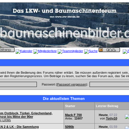
wird Ihnen die Bedienung des Forums näher erklärt. Sie müssen außerdem registriert sein
ber den Registrierungsprozess. Um Beiträge zu lesen, suchen Sie das Forum aus, das Sie in
Passwort (
Passwort vergessen
):
Die aktuellsten Themen
Starter
Letzter Beitrag
em Ostblock, Türkei, Griechenland,
Mack F 700
Heute
,
07:22
ost bis Mitte der 90er
Antw.:
11607
von
Totty10
er-LKWs
N 2 & LK - Die Sammlung
5090b
Heute
,
01:59