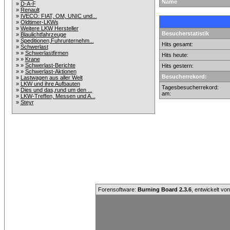
Name
»
D-A-F
»
Renault
»
IVECO: FIAT, OM, UNIC und...
»
Oldtimer-LKWs
»
Weitere LKW Hersteller
Besucherstatistik
»
Blaulichtfahrzeuge
»
Speditionen,Fuhrunternehm...
Hits gesamt:
»
Schwerlast
» »
Schwerlastfirmen
Hits heute:
» »
Krane
» »
Schwerlast-Berichte
Hits gestern:
» »
Schwerlast-Aktionen
Besucherrekord:
»
Lastwagen aus aller Welt
»
LKW und ihre Aufbauten
Tagesbesucherrekord:
»
Dies und das,rund um den ...
am:
»
LKW-Treffen, Messen und A...
»
Steyr
Forensoftware:
Burning Board 2.3.6
, entwickelt vo