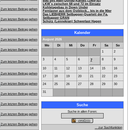
Bau des Main-Donau-Kanals (1989-92)
LKW´s zwischen 68 und 72 im Einsatz
Kohletagebau in Down Under
Fernlaster aus dem Ostblock... bis in die 90er
Das LIEBHERR Seilbagger-Quartett der Fa.
Seilbagger GRAN
Schütz (Lennekran) Schwerlast Hagen
Kalender
August 2026
Mo
Di
Mi
Do
Fr
Sa
So
1
2
3
4
5
6
8
9
7
10
11
12
13
14
15
16
17
18
19
20
21
22
23
24
25
26
27
28
29
30
31
Suche
Suche in allen Foren:
... zur Suchfunktion