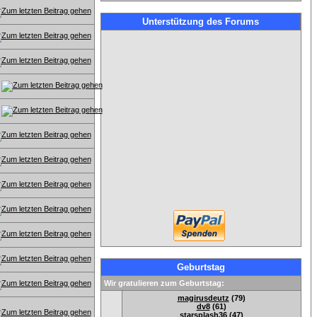
Unterstützung des Forums
Geburtstag
Wir gratulieren zum Geburtstag:
magirusdeutz
(79)
dv8
(61)
starsplash36
(47)