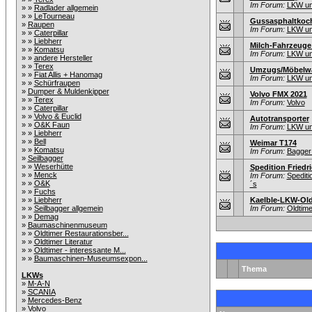
Im Forum:
LKW un
» »
Radlader allgemein
» »
LeTourneau
Gussasphaltkoc
»
Raupen
Im Forum:
LKW un
» »
Caterpillar
» »
Liebherr
Milch-Fahrzeuge
» »
Komatsu
Im Forum:
LKW un
» »
andere Hersteller
» »
Terex
Umzugs/Möbelwa
» »
Fiat Allis + Hanomag
Im Forum:
LKW un
» »
Schürfraupen
»
Dumper & Muldenkipper
Volvo FMX 2021
» »
Terex
Im Forum:
Volvo
» »
Caterpillar
» »
Volvo & Euclid
Autotransporter
» »
O&K Faun
Im Forum:
LKW un
» »
Liebherr
» »
Bell
Weimar T174
» »
Komatsu
Im Forum:
Bagger 
»
Seilbagger
» »
Weserhütte
Spedition Friedr
» »
Menck
Im Forum:
Spedit
» »
O&K
´s
» »
Fuchs
» »
Liebherr
Kaelble-LKW-Old
» »
Seilbagger allgemein
Im Forum:
Oldtim
» »
Demag
»
Baumaschinenmuseum
» »
Oldtimer Restaurationsber...
» »
Oldtimer Literatur
» »
Oldtimer - interessante M...
» »
Baumaschinen-Museumsexpon...
Thema
LKWs
»
M-A-N
»
SCANIA
»
Mercedes-Benz
»
Volvo