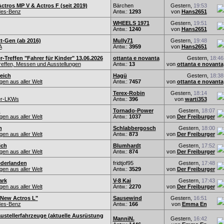
tros MP V & Actros F (seit 2019)
Bärchen
Gestern,
19:53
es-Benz
Antw.:
1293
von
Hans2651
WHEELS 1971
Gestern,
19:51
Antw.:
1240
von
Hans2651
t-Gen (ab 2016)
Mully71
Gestern,
19:48
A
Antw.:
3959
von
Hans2651
r-Treffen "Fahrer für Kinder" 13.06.2026
ottanta e novanta
Gestern,
18:46
effen, Messen und Ausstellungen
Antw.:
13
von
ottanta e novanta
eich
Hagü
Gestern,
18:38
en aus aller Welt
Antw.:
7457
von
ottanta e novanta
Terex-Robin
Gestern,
18:14
er-LKWs
Antw.:
396
von
warti353
n
Tornado-Power
Gestern,
18:07
en aus aller Welt
Antw.:
1037
von
Der Freiburger
n
Schlabbergosch
Gestern,
18:00
en aus aller Welt
Antw.:
873
von
Der Freiburger
ich
Blumhardt
Gestern,
17:52
en aus aller Welt
Antw.:
874
von
Der Freiburger
derlanden
fridtjof95
Gestern,
17:48
en aus aller Welt
Antw.:
3529
von
Der Freiburger
ark
V-8 Kai
Gestern,
17:43
en aus aller Welt
Antw.:
2270
von
Der Freiburger
New Actros L"
Sausewind
Gestern,
16:51
es-Benz
Antw.:
166
von
Emma En
ustellerfahrzeuge (aktuelle Ausrüstung
ManniN.
Gestern,
16:42