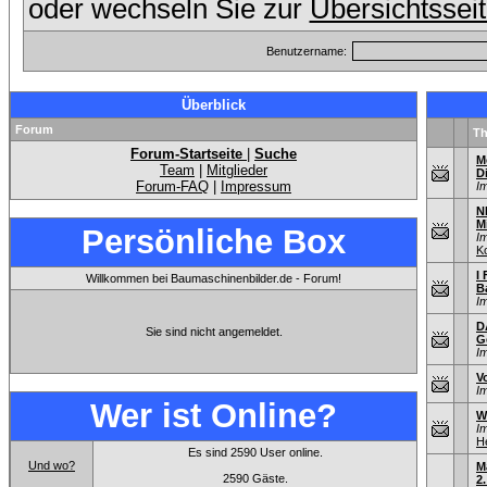
oder wechseln Sie zur
Übersichtssei
Benutzername:
Überblick
Forum
T
Forum-Startseite
|
Suche
M
Team
|
Mitglieder
D
Forum-FAQ
|
Impressum
I
N
M
Persönliche Box
I
K
I 
Willkommen bei Baumaschinenbilder.de - Forum!
B
I
D
Sie sind nicht angemeldet.
G
I
V
I
Wer ist Online?
W
I
He
Es sind 2590 User online.
Und wo?
M
2590 Gäste.
2