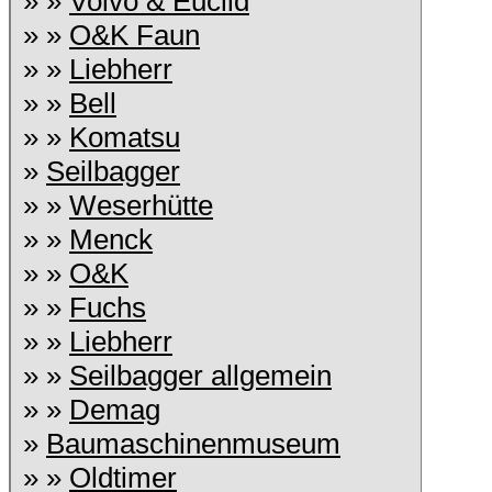
» »
Volvo & Euclid
» »
O&K Faun
» »
Liebherr
» »
Bell
» »
Komatsu
»
Seilbagger
» »
Weserhütte
» »
Menck
» »
O&K
» »
Fuchs
» »
Liebherr
» »
Seilbagger allgemein
» »
Demag
»
Baumaschinenmuseum
» »
Oldtimer