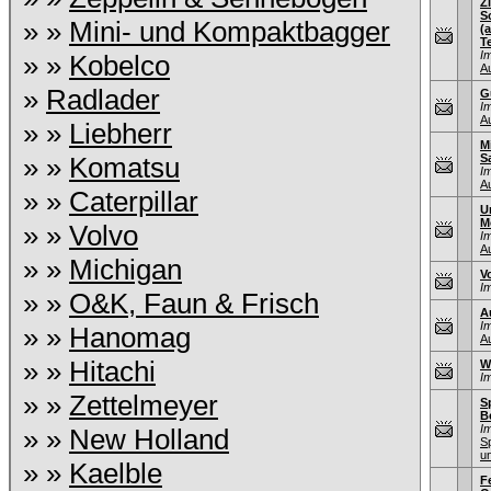
Z
S
» »
Mini- und Kompaktbagger
(
T
I
» »
Kobelco
A
»
Radlader
G
I
A
» »
Liebherr
M
» »
Komatsu
S
I
A
» »
Caterpillar
U
M
» »
Volvo
I
A
» »
Michigan
V
I
» »
O&K, Faun & Frisch
A
I
» »
Hanomag
A
» »
Hitachi
W
I
» »
Zettelmeyer
S
B
I
» »
New Holland
S
u
» »
Kaelble
F