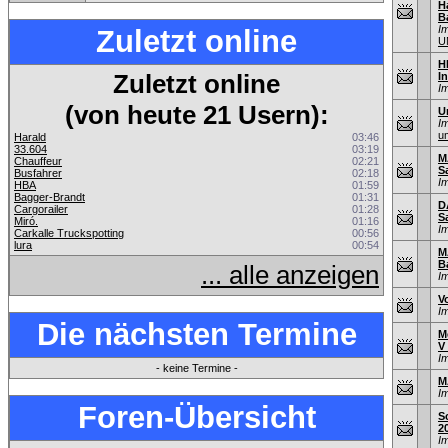
H
B
I
Zuletzt online
U
H
Zuletzt online
I
I
(von heute 21 Usern):
U
I
u
Harald
03:46
33.604
03:19
M
Chauffeur
02:21
S
Busfahrer
02:18
I
HBA
01:59
Bagger-Brandt
01:31
D
Cargorailer
01:28
S
Miró.
01:16
I
Carkalle Truckspotting
00:56
lura
00:54
M
B
... alle anzeigen
I
V
I
Die nächsten Termine
M
V
I
- keine Termine -
M
I
Foren-Übersicht
S
2
I