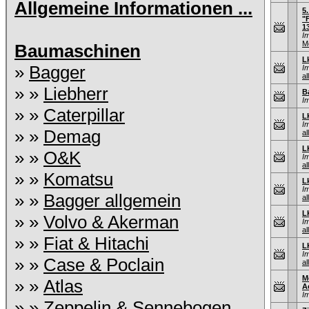
Allgemeine Informationen ...
5
"
1
I
M
Baumaschinen
L
»
Bagger
I
al
» »
Liebherr
B
I
» »
Caterpillar
L
I
» »
Demag
al
L
» »
O&K
I
al
» »
Komatsu
L
I
» »
Bagger allgemein
al
L
» »
Volvo & Akerman
I
al
» »
Fiat & Hitachi
L
I
» »
Case & Poclain
al
M
» »
Atlas
A
I
» »
Zeppelin & Sennebogen