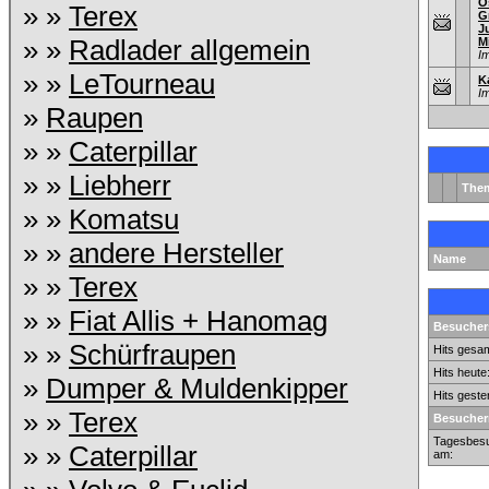
O
» »
Terex
G
J
» »
Radlader allgemein
M
I
» »
LeTourneau
K
I
»
Raupen
» »
Caterpillar
» »
Liebherr
The
» »
Komatsu
» »
andere Hersteller
Name
» »
Terex
» »
Fiat Allis + Hanomag
Besuchers
» »
Schürfraupen
Hits gesam
Hits heute
»
Dumper & Muldenkipper
Hits geste
» »
Terex
Besucher
Tagesbesu
» »
Caterpillar
am: