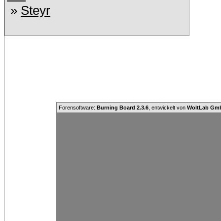
»
Steyr
Forensoftware:
Burning Board 2.3.6
, entwickelt von
WoltLab Gm