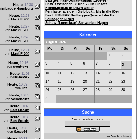
Bau des Main-Donau-Kanals (1989-92)
LKW´s zwischen 68 und 72 im Einsatz
Heute
,
12:30
Kohletagebau in Down Under
inibagger-hamburg
Fernlaster aus dem Ostblock... bis in die 90er
Das LIEBHERR Seilbagger-Quartett der Fa.
Heute
,
12:28
Seilbagger GRAN
von
Mack F 700
Schütz (Lennekran) Schwerlast Hagen
Heute
,
12:27
von
Mack F 700
Kalender
Heute
,
12:26
von
Mack F 700
August 2026
Mo
Di
Mi
Do
Fr
Sa
So
Heute
,
12:21
von
Mack F 700
1
2
Heute
,
12:16
3
4
5
6
7
8
9
von
geert-yke
10
11
12
13
14
15
16
Heute
,
11:05
von
DERHARRY
17
18
19
20
21
22
23
Heute
,
10:59
von
liaz
24
25
26
27
28
29
30
Heute
,
10:53
31
von
Volvoheinz
Heute
,
10:46
von
Bert Specht
Suche
Heute
,
10:30
Suche in allen Foren:
von
Bert Specht
Heute
,
10:05
von
Sasse56
... zur Suchfunktion
Heute
,
09:53