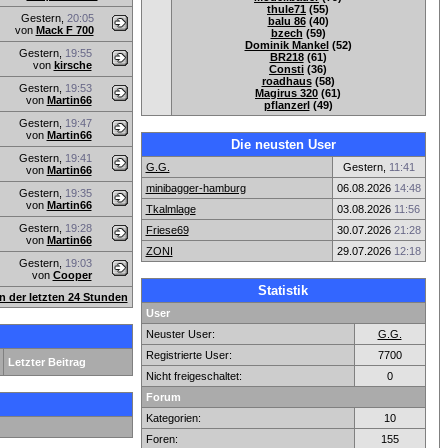
thule71
(55)
Gestern,
20:05
balu 86
(40)
von
Mack F 700
bzech
(59)
Dominik Mankel
(52)
Gestern,
19:55
BR218
(61)
von
kirsche
Consti
(36)
roadhaus
(58)
Gestern,
19:53
Magirus 320
(61)
von
Martin66
pflanzerl
(49)
Gestern,
19:47
von
Martin66
Die neusten User
Gestern,
19:41
G.G.
Gestern,
11:41
von
Martin66
minibagger-hamburg
06.08.2026
14:48
Gestern,
19:35
von
Martin66
Tkalmlage
03.08.2026
11:56
Gestern,
19:28
Friese69
30.07.2026
21:28
von
Martin66
ZONI
29.07.2026
12:18
Gestern,
19:03
von
Cooper
Statistik
en der letzten 24 Stunden
User
Neuster User:
G.G.
Registrierte User:
7700
Letzter Beitrag
Nicht freigeschaltet:
0
Forum
Kategorien:
10
Foren:
155