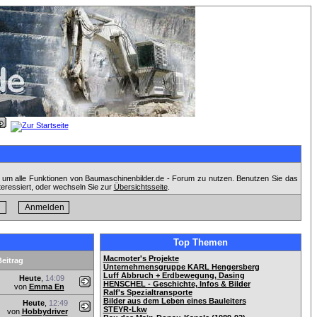
, um alle Funktionen von Baumaschinenbilder.de - Forum zu nutzen. Benutzen Sie das
teressiert, oder wechseln Sie zur
Übersichtsseite
.
Top Themen
Macmoter's Projekte
Beitrag
Unternehmensgruppe KARL Hengersberg
Luff Abbruch + Erdbewegung, Dasing
Heute
,
14:09
HENSCHEL - Geschichte, Infos & Bilder
von
Emma En
Ralf's Spezialtransporte
Bilder aus dem Leben eines Bauleiters
Heute
,
12:49
STEYR-Lkw
von
Hobbydriver