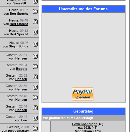
von
Sasse56
Unterstützung des Forums
Heute
,
09:52
von
Bert Specht
Heute
,
09:48
von
Bert Specht
Heute
,
09:13
von
Bert Specht
Heute
,
08:06
von
Steyr_Schos
Gestern,
22:54
von
Hensen
Gestern,
22:54
von
Boogie
Gestern,
22:52
von
Hensen
Gestern,
22:50
von
Hensen
Gestern,
22:48
von
Hensen
Gestern,
22:44
von
Hensen
Geburtstag
Gestern,
20:42
Wir gratulieren zum Geburtstag:
von
Leo
Löwenbändiger
(40)
Gestern,
20:08
cat 993k
(46)
von
torquemaster
Modellbauer
(79)