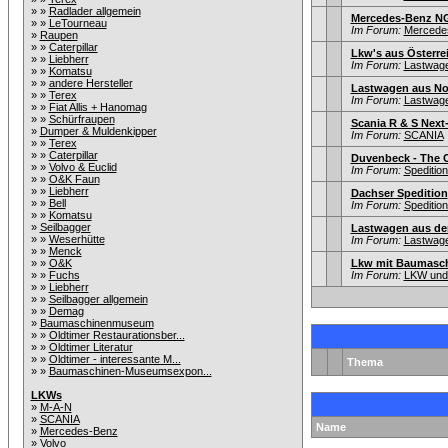
» »
Radlader allgemein
Mercedes-Benz NG
» »
LeTourneau
Im Forum:
Mercede
»
Raupen
» »
Caterpillar
Lkw's aus Österre
» »
Liebherr
Im Forum:
Lastwage
» »
Komatsu
» »
andere Hersteller
Lastwagen aus Nor
» »
Terex
Im Forum:
Lastwage
» »
Fiat Allis + Hanomag
» »
Schürfraupen
Scania R & S Next
»
Dumper & Muldenkipper
Im Forum:
SCANIA
» »
Terex
» »
Caterpillar
Duvenbeck - The C
» »
Volvo & Euclid
Im Forum:
Speditio
» »
O&K Faun
» »
Liebherr
Dachser Spedition
» »
Bell
Im Forum:
Speditio
» »
Komatsu
»
Seilbagger
Lastwagen aus de
» »
Weserhütte
Im Forum:
Lastwage
» »
Menck
» »
O&K
Lkw mit Baumasch
» »
Fuchs
Im Forum:
LKW und 
» »
Liebherr
» »
Seilbagger allgemein
» »
Demag
»
Baumaschinenmuseum
» »
Oldtimer Restaurationsber...
» »
Oldtimer Literatur
» »
Oldtimer - interessante M...
Thema
» »
Baumaschinen-Museumsexpon...
LKWs
»
M-A-N
»
SCANIA
Name
»
Mercedes-Benz
»
Volvo