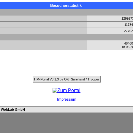
Besucherstatistik
129927
11784
27702
48460
18.06.2
HM-Portal V3.1.3 by
Old_Surehand
/
Trooper
Impressum
n
WoltLab GmbH