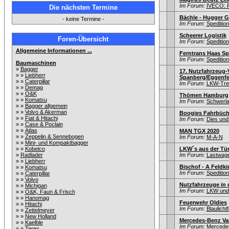
Im Forum:
IVECO: F
Die nächsten Termine
Bächle - Hugger G
- keine Termine -
Im Forum:
Speditio
Scheerer Logistik
Foren-Übersicht
Im Forum:
Speditio
Allgemeine Informationen ...
Ferntrans Haas Sp
Im Forum:
Speditio
Baumaschinen
»
Bagger
17. Nutzfahrzeug-
» »
Liebherr
Spanberg/Eggenfel
» »
Caterpillar
Im Forum:
LKW-Tref
» »
Demag
» »
O&K
Thömen Hamburg
» »
Komatsu
Im Forum:
Schwerla
» »
Bagger allgemein
» »
Volvo & Akerman
Boogies Fahrbüch
» »
Fiat & Hitachi
Im Forum:
Dies und
» »
Case & Poclain
» »
Atlas
MAN TGX 2020
» »
Zeppelin & Sennebogen
Im Forum:
M-A-N
» »
Mini- und Kompaktbagger
» »
Kobelco
LKW´s aus der Tür
»
Radlader
Im Forum:
Lastwage
» »
Liebherr
Bischof - A Feldki
» »
Komatsu
Im Forum:
Speditio
» »
Caterpillar
» »
Volvo
Nutzfahrzeuge in 
» »
Michigan
Im Forum:
LKW und 
» »
O&K, Faun & Frisch
» »
Hanomag
Feuerwehr Oldies
» »
Hitachi
Im Forum:
Blaulicht
» »
Zettelmeyer
» »
New Holland
Mercedes-Benz Va
» »
Kaelble
Im Forum:
Mercede
» »
Terex