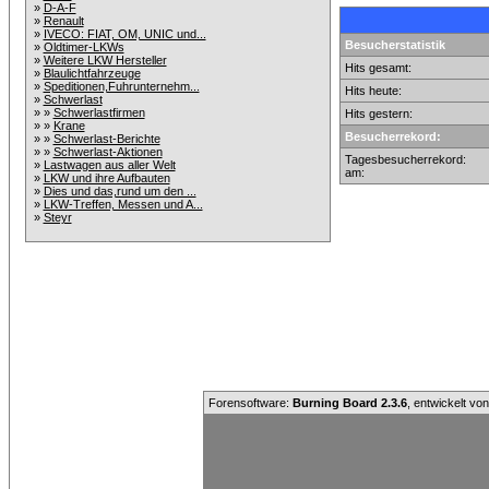
»
D-A-F
»
Renault
»
IVECO: FIAT, OM, UNIC und...
Besucherstatistik
»
Oldtimer-LKWs
»
Weitere LKW Hersteller
Hits gesamt:
»
Blaulichtfahrzeuge
»
Speditionen,Fuhrunternehm...
Hits heute:
»
Schwerlast
» »
Schwerlastfirmen
Hits gestern:
» »
Krane
Besucherrekord:
» »
Schwerlast-Berichte
» »
Schwerlast-Aktionen
Tagesbesucherrekord:
»
Lastwagen aus aller Welt
am:
»
LKW und ihre Aufbauten
»
Dies und das,rund um den ...
»
LKW-Treffen, Messen und A...
»
Steyr
Forensoftware:
Burning Board 2.3.6
, entwickelt vo