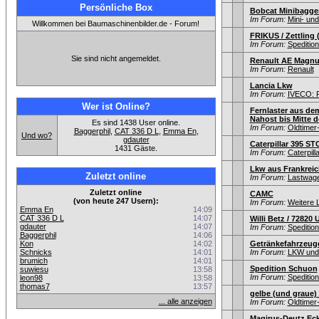
Persönliche Box
Bobcat Minibagge
Im Forum:
Mini- un
Willkommen bei Baumaschinenbilder.de - Forum!
FRIKUS / Zettling 
Im Forum:
Speditio
Sie sind nicht angemeldet.
Renault AE Magnu
Im Forum:
Renault
Lancia Lkw
Im Forum:
IVECO: F
Wer ist Online?
Fernlaster aus de
Nahost bis Mitte d
Es sind 1438 User online.
Im Forum:
Oldtime
Baggerphil
,
CAT 336 D L
,
Emma En
,
Und wo?
gdauter
Caterpillar 395 ST
1431 Gäste.
Im Forum:
Caterpill
Lkw aus Frankreic
Zuletzt online
Im Forum:
Lastwage
Zuletzt online
CAMC
(von heute 247 Usern):
Im Forum:
Weitere 
Emma En
14:09
CAT 336 D L
14:07
Willi Betz / 7282
gdauter
14:07
Im Forum:
Speditio
Baggerphil
14:06
Kon
14:02
Getränkefahrzeug
Schnicks
14:01
Im Forum:
LKW und 
brumich
14:01
Spedition Schuon
suwiesu
13:58
Im Forum:
Speditio
leon98
13:58
thomas7
13:57
gelbe (und graue)
... alle anzeigen
Im Forum:
Oldtime
Magirus-Deutz Eck