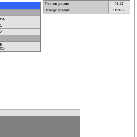
Themen gesamt:
21137
Beiträge gesamt:
1153763
354
1
2
5
025