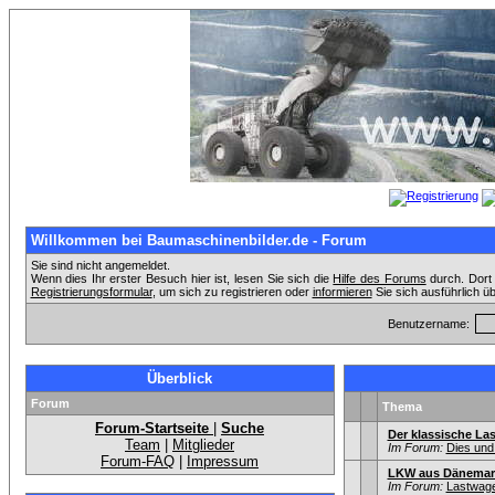
Willkommen bei Baumaschinenbilder.de - Forum
Sie sind nicht angemeldet.
Wenn dies Ihr erster Besuch hier ist, lesen Sie sich die
Hilfe des Forums
durch. Dort 
Registrierungsformular
, um sich zu registrieren oder
informieren
Sie sich ausführlich ü
Benutzername:
Überblick
Forum
Thema
Forum-Startseite
|
Suche
Der klassische La
Team
|
Mitglieder
Im Forum:
Dies und
Forum-FAQ
|
Impressum
LKW aus Dänemar
Im Forum:
Lastwage