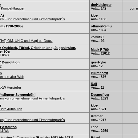
r
derHeisinger
d Kompaktbagger
Antw.:
142
von
m
(A)
kloe
nen,Fuhrunternehmen und Firmenfuhrpark´s
Antw.:
160
m (1990-2005)
oltimerRemu
Antw.:
394
volvof89
IAT, OM, UNIC und Magirus-Deutz
Antw.:
92
m Ostblock, Türkei, Griechenland, Jugoslawien,
Mack F 700
er 90er
Antw.:
11612
r-LKWs
C Demolition
geert-yke
ar
Antw.:
2
h
Blumhardt
n aus aller Welt
Antw.:
876
Raji
LKW Hersteller
Antw.:
11
0 Undingen-Sonnenbühl
Desmoflyer
nen,Fuhrunternehmen und Firmenfuhrpark´s
Antw.:
1623
e
kloe
ihre Aufbauten
Antw.:
521
Kramer
nen,Fuhrunternehmen und Firmenfuhrpark´s
Antw.:
217
 Postautos
Lena
r-LKWs
Antw.:
2959
hauber 1. Generation (Baujahr 1953 bis 1971)
Börni