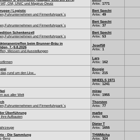
IAT, OM, UNIC und Magirus-Deutz
Antw.:
1771
ruppe / Logistic
Bert Specht
nen,Fuhrunternehmen und Firmenfuhrpark´s
Antw.:
49
Bert Specht
nen,Fuhrunternehmen und Firmenfuhrpark´s
Antw.:
37
edition Schenkenzell
Bert Specht
nen,Fuhrunternehmen und Firmenfuhrpark´s
Antw.:
53
Veteranentreffen beim Brunner-Bräu in
Josef58
den, 7.-9.8.2026
Antw.:
1
fen, Messen und Ausstellungen
Lars
stfirmen
Antw.:
162
erei
Boogie
 das,rund um den Lkw...
Antw.:
215
WHEELS 1971
Antw.:
1241
kei
mirau
n aus aller Welt
Antw.:
1955
rch
Thorsten
nen,Fuhrunternehmen und Firmenfuhrpark´s
Antw.:
77
der Überführung
marbe
ihre Aufbauten
Antw.:
563
Dieter T
fahrzeuge
Antw.:
1655
rio - Die Sammlung
THWMicha
s-Benz
Antw.:
324