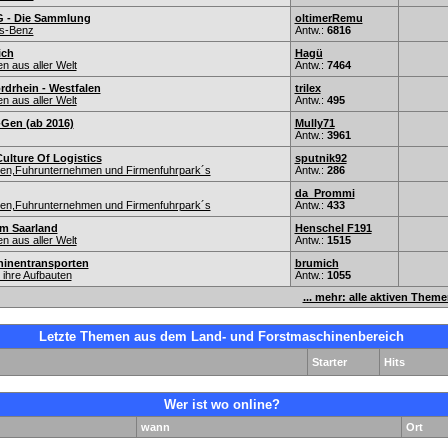
 - Die Sammlung
oltimerRemu
s-Benz
Antw.:
6816
ich
Hagü
n aus aller Welt
Antw.:
7464
drhein - Westfalen
trilex
n aus aller Welt
Antw.:
495
-Gen (ab 2016)
Mully71
Antw.:
3961
ulture Of Logistics
sputnik92
nen,Fuhrunternehmen und Firmenfuhrpark´s
Antw.:
286
da_Prommi
nen,Fuhrunternehmen und Firmenfuhrpark´s
Antw.:
433
m Saarland
Henschel F191
n aus aller Welt
Antw.:
1515
inentransporten
brumich
ihre Aufbauten
Antw.:
1055
... mehr: alle aktiven Them
Letzte Themen aus dem Land- und Forstmaschinenbereich
Starter
Hits
Wer ist wo online?
wann
Ort