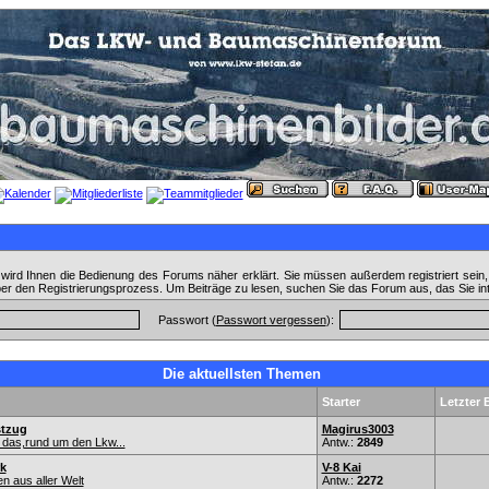
wird Ihnen die Bedienung des Forums näher erklärt. Sie müssen außerdem registriert sein
ber den Registrierungsprozess. Um Beiträge zu lesen, suchen Sie das Forum aus, das Sie in
Passwort (
Passwort vergessen
):
Die aktuellsten Themen
Starter
Letzter 
stzug
Magirus3003
 das,rund um den Lkw...
Antw.:
2849
k
V-8 Kai
n aus aller Welt
Antw.:
2272