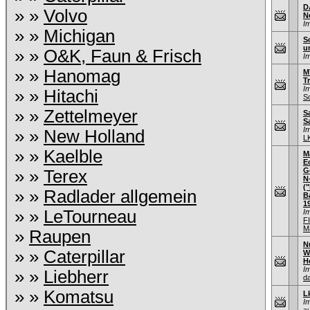
D
» »
Volvo
N
I
» »
Michigan
S
u
» »
O&K, Faun & Frisch
I
» »
Hanomag
M
T
I
» »
Hitachi
S
» »
Zettelmeyer
S
S
I
» »
New Holland
L
» »
Kaelble
M
E
G
» »
Terex
N
(
» »
Radlader allgemein
B
1
» »
LeTourneau
I
F
M
»
Raupen
N
» »
Caterpillar
W
H
I
» »
Liebherr
d
» »
Komatsu
L
I