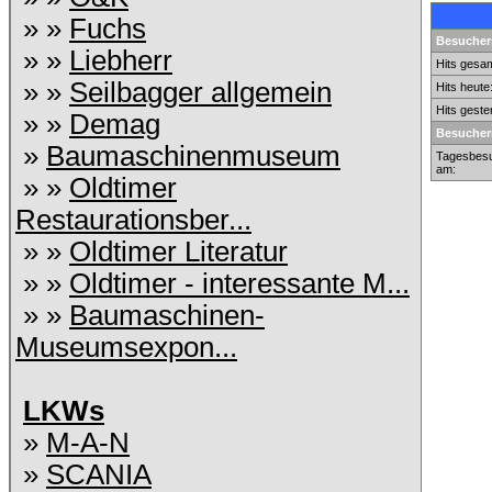
» »
Fuchs
Besuchers
» »
Liebherr
Hits gesam
» »
Seilbagger allgemein
Hits heute
Hits geste
» »
Demag
Besucher
»
Baumaschinenmuseum
Tagesbesu
am:
» »
Oldtimer
Restaurationsber...
» »
Oldtimer Literatur
» »
Oldtimer - interessante M...
» »
Baumaschinen-
Museumsexpon...
LKWs
»
M-A-N
»
SCANIA