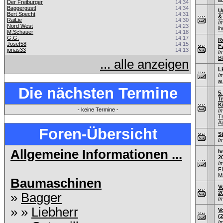
Der Freiburger
14:34
Baggergustl
14:34
U
Bert Specht
14:31
&
RaiLie
14:30
I
Nord West
14:23
ih
M.Schauer
14:18
G.G.
14:17
R
Josef58
14:15
F
jonas33
14:13
I
Bl
... alle anzeigen
L
I
au
Die nächsten Termine
5
T
K
- keine Termine -
I
T
A
Foren-Übersicht
S
I
Allgemeine Informationen ...
I
2
I
F
M
Baumaschinen
V
2
»
Bagger
I
» »
Liebherr
V
(
I