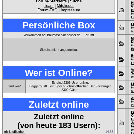
Forum-Startseite
|
Suche
H
Team
|
Mitglieder
G
Forum-FAQ
|
Impressum
B
I
L
Persönliche Box
L
I
au
Willkommen bei Baumaschinenbilder.de - Forum!
M
D
I
B
Sie sind nicht angemeldet.
B
I
L
Wer ist Online?
V
S
I
Es sind 2306 User online.
L
Und wo?
Baggergustl
,
Bert Specht
,
christoffischer
,
Der Freiburger
I
2302 Gäste.
au
A
Zuletzt online
I
ih
F
Zuletzt online
O
G
J
(von heute 183 Usern):
bi
I
christoffischer
14:35
L