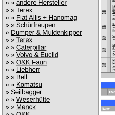
au
» »
andere Hersteller
L
» »
Terex
N
W
I
» »
Fiat Allis + Hanomag
au
» »
Schürfraupen
K
I
»
Dumper & Muldenkipper
ih
V
» »
Terex
I
» »
Caterpillar
M
&
I
» »
Volvo & Euclid
B
» »
O&K Faun
N
N
I
» »
Liebherr
K
» »
Bell
» »
Komatsu
»
Seilbagger
The
» »
Weserhütte
» »
Menck
Name
» »
O&K