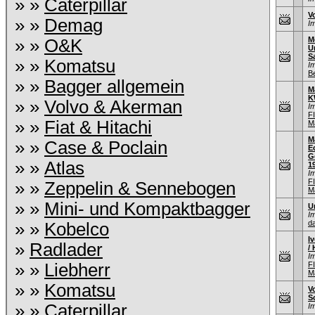
» »
Caterpillar
V
» »
Demag
I
M
» »
O&K
U
S
» »
Komatsu
I
B
» »
Bagger allgemein
M
K
» »
Volvo & Akerman
I
F
» »
Fiat & Hitachi
M
M
» »
Case & Poclain
E
G
» »
Atlas
1
I
F
» »
Zeppelin & Sennebogen
M
» »
Mini- und Kompaktbagger
U
I
d
» »
Kobelco
I
»
Radlader
/ 
I
» »
Liebherr
F
M
» »
Komatsu
V
S
» »
Caterpillar
I