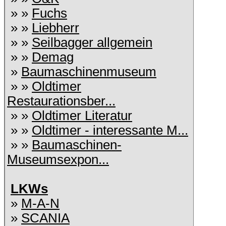
» »
Fuchs
» »
Liebherr
» »
Seilbagger allgemein
» »
Demag
»
Baumaschinenmuseum
» »
Oldtimer
Restaurationsber...
» »
Oldtimer Literatur
» »
Oldtimer - interessante M...
» »
Baumaschinen-
Museumsexpon...
LKWs
»
M-A-N
»
SCANIA