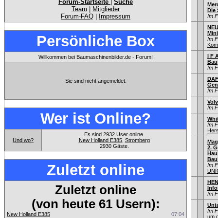
Forum-Startseite
|
Suche
Mer
Team
|
Mitglieder
Die
Forum-FAQ
|
Impressum
Im 
NEU
Min
Persönliche Box
Im 
Kom
I F 
Willkommen bei Baumaschinenbilder.de - Forum!
Bau
Im 
DAF
Sie sind nicht angemeldet.
Gen
Im 
Vol
Im 
Wer ist Online?
Whi
Im 
Hers
Es sind 2932 User online.
Und wo?
New Holland E385
,
Stromberg
Mag
2930 Gäste.
2. G
Hau
Bauj
Zuletzt online
Im 
UNI
HEN
Zuletzt online
Info
Im 
(von heute 61 Usern):
Unt
Im 
New Holland E385
07:04
um d