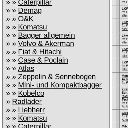
» »
Caterpillar
Im 
» »
Demag
LKW
Im 
aller
» »
O&K
LKW
» »
Komatsu
Im 
aller
» »
Bagger allgemein
Lkw
Im 
» »
Volvo & Akerman
aller
LKW
» »
Fiat & Hitachi
Im 
aller
» »
Case & Poclain
LKW
Im 
» »
Atlas
aller
» »
Zeppelin & Sennebogen
Mer
Act
» »
Mini- und Kompaktbagger
Im 
Zir
» »
Kobelco
Sch
(ak
»
Radlader
Tec
Im 
Aufb
» »
Liebherr
Gus
» »
Komatsu
Im 
Aufb
» »
Caterpillar
Mil