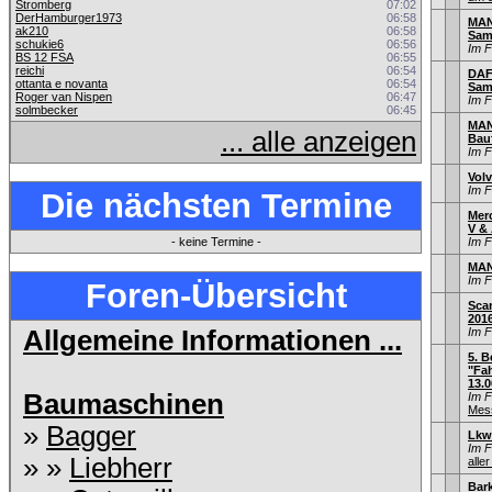
Stromberg
07:02
DerHamburger1973
06:58
MAN 
ak210
06:58
Sam
schukie6
06:56
Im 
BS 12 FSA
06:55
reichi
06:54
DAF 
ottanta e novanta
06:54
Sam
Roger van Nispen
06:47
Im 
solmbecker
06:45
MAN
... alle anzeigen
Bau
Im 
Volv
Im 
Die nächsten Termine
Mer
V & 
- keine Termine -
Im 
MAN
Im 
Foren-Übersicht
Sca
201
Allgemeine Informationen ...
Im 
5. B
"Fah
13.0
Baumaschinen
Im 
Mess
»
Bagger
Lkw
Im 
» »
Liebherr
aller
Bar