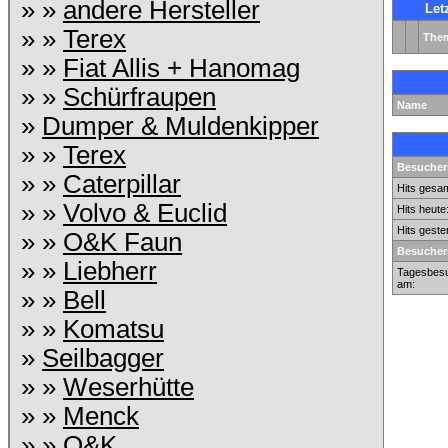
» »
andere Hersteller
Let
» »
Terex
The
» »
Fiat Allis + Hanomag
» »
Schürfraupen
Name
»
Dumper & Muldenkipper
» »
Terex
Besuchers
» »
Caterpillar
Hits gesam
» »
Volvo & Euclid
Hits heute
Hits geste
» »
O&K Faun
Besucher
» »
Liebherr
Tagesbesu
am:
» »
Bell
» »
Komatsu
»
Seilbagger
» »
Weserhütte
» »
Menck
» »
O&K