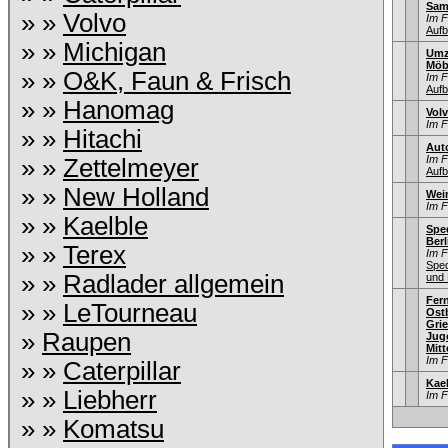
Sam
» »
Volvo
Im 
Aufb
» »
Michigan
Umz
Möb
» »
O&K, Faun & Frisch
Im 
Aufb
» »
Hanomag
Vol
Im 
» »
Hitachi
Aut
Im 
» »
Zettelmeyer
Aufb
» »
New Holland
Wei
Im 
» »
Kaelble
Sped
Berl
» »
Terex
Im 
Sped
» »
Radlader allgemein
und 
Fer
» »
LeTourneau
Ostb
Gri
»
Raupen
Jug
Mitt
Im 
» »
Caterpillar
Kae
» »
Liebherr
Im 
» »
Komatsu