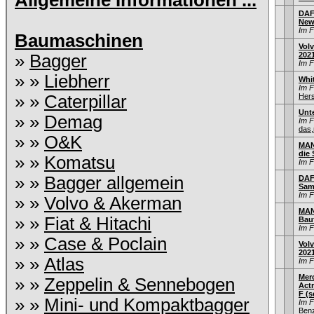
Allgemeine Informationen ...
DAF
New
Im 
Baumaschinen
Vol
202
»
Bagger
Im 
» »
Liebherr
Whi
Im 
» »
Caterpillar
Hers
Unt
» »
Demag
Im 
das,
» »
O&K
MAN
die
» »
Komatsu
Im 
» »
Bagger allgemein
DAF 
Sam
Im 
» »
Volvo & Akerman
MAN
» »
Fiat & Hitachi
Bau
Im 
» »
Case & Poclain
Volv
202
» »
Atlas
Im 
Mer
» »
Zeppelin & Sennebogen
Act
F (s
» »
Mini- und Kompaktbagger
Im 
Ben