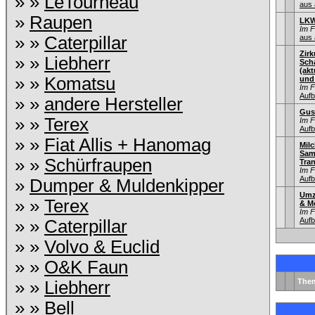
» »
LeTourneau
aus 
»
Raupen
LKW
Im 
» »
Caterpillar
aus 
Zir
» »
Liebherr
Sch
(ak
» »
Komatsu
und
Im 
Aufb
» »
andere Hersteller
Gus
» »
Terex
Im 
Aufb
» »
Fiat Allis + Hanomag
Mil
Sam
» »
Schürfraupen
Tra
Im 
Aufb
»
Dumper & Muldenkipper
Umz
» »
Terex
& M
Im 
Aufb
» »
Caterpillar
» »
Volvo & Euclid
» »
O&K Faun
The
» »
Liebherr
» »
Bell