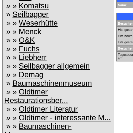
» »
Komatsu
Name
»
Seilbagger
» »
Weserhütte
Besuchers
» »
Menck
Hits gesam
Hits heute
» »
O&K
Hits geste
» »
Fuchs
Besucher
Tagesbesu
» »
Liebherr
am:
» »
Seilbagger allgemein
» »
Demag
»
Baumaschinenmuseum
» »
Oldtimer
Restaurationsber...
» »
Oldtimer Literatur
» »
Oldtimer - interessante M...
» »
Baumaschinen-