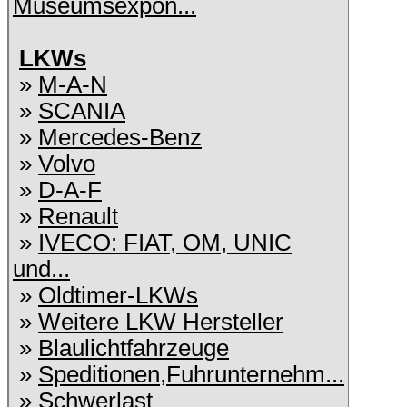
Museumsexpon...
LKWs
»
M-A-N
»
SCANIA
»
Mercedes-Benz
»
Volvo
»
D-A-F
»
Renault
»
IVECO: FIAT, OM, UNIC
und...
»
Oldtimer-LKWs
»
Weitere LKW Hersteller
»
Blaulichtfahrzeuge
»
Speditionen,Fuhrunternehm...
»
Schwerlast