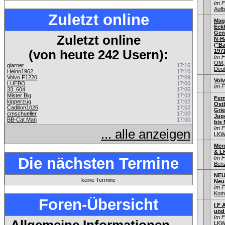
Im 
Aufb
Zuletzt online
Mag
Eck
Gen
Zuletzt online
N-H
("Ba
(von heute 242 Usern):
1971
Im 
OM,
glarner
17:16
Deu
Heino1962
17:10
Volvo F1220
17:09
Vol
LUEBO
17:06
Im 
33..604
17:05
Mister Big
17:03
Fer
kipperzug
17:02
Ostb
Cadillon1026
17:02
Gri
cmschueller
17:00
Jug
BB-Cat Man
17:00
bis 
Im 
... alle anzeigen
LKW
Mer
& L
Die nächsten Termine
Im 
Ben
NEU
- keine Termine -
Neu
Im 
Kom
Foren-Übersicht
I F 
und
Im 
LKW