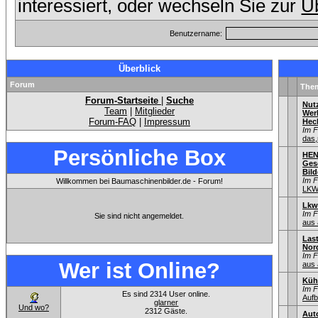
interessiert, oder wechseln Sie zur
Üb
Benutzername:
Überblick
Forum
The
Forum-Startseite
|
Suche
Nut
Team
|
Mitglieder
Wer
Forum-FAQ
|
Impressum
Hec
Im 
das,
Persönliche Box
HEN
Gesc
Bild
Im 
Willkommen bei Baumaschinenbilder.de - Forum!
LKW
Lkw
Im 
Sie sind nicht angemeldet.
aus 
Las
Nord
Im 
Wer ist Online?
aus 
Küh
Im 
Es sind 2314 User online.
Aufb
glarner
Und wo?
2312 Gäste.
Aut