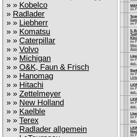
» »
Kobelco
MAN
Im 
»
Radlader
Scan
Gen
» »
Liebherr
Im 
» »
Komatsu
5. B
Tref
» »
Caterpillar
Kind
Im 
Mes
» »
Volvo
Auss
» »
Michigan
Lkw
Im 
aus 
» »
O&K, Faun & Frisch
Bar
» »
Hanomag
Im 
LKW
» »
Hitachi
LKW
Im 
» »
Zettelmeyer
aus 
LKW
» »
New Holland
Im 
aus 
» »
Kaelble
Lkw
Im 
» »
Terex
aus 
» »
Radlader allgemein
LKW
Nie
Im 