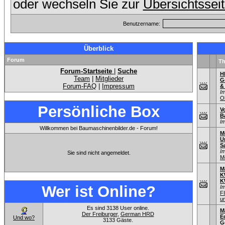
oder wechseln Sie zur
Übersichtssei
Benutzername:
Überblick
Forum
T
Forum-Startseite
|
Suche
H
Team
|
Mitglieder
G
Forum-FAQ
|
Impressum
&
I
O
Persönliche Box
V
B
I
Willkommen bei Baumaschinenbilder.de - Forum!
M
U
S
I
Sie sind nicht angemeldet.
M
M
K
K
Wer ist Online?
I
F
u
Es sind 3138 User online.
M
Der Freiburger
,
German HRD
E
Und wo?
3133 Gäste.
G