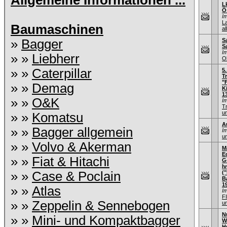
Allgemeine Informationen ...
L
Ö
I
L
Baumaschinen
al
»
Bagger
S
S
I
» »
Liebherr
O
» »
Caterpillar
5
T
"
» »
Demag
K
1
» »
O&K
I
T
u
» »
Komatsu
A
» »
Bagger allgemein
I
un
» »
Volvo & Akerman
M
E
» »
Fiat & Hitachi
G
I
» »
Case & Poclain
(
B
1
» »
Atlas
I
F
» »
Zeppelin & Sennebogen
u
N
» »
Mini- und Kompaktbagger
W
H