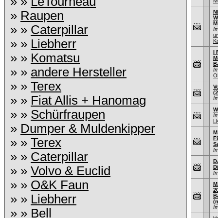
» »
LeTourneau
M
»
Raupen
N
W
M
» »
Caterpillar
I
u
» »
Liebherr
K
I 
» »
Komatsu
M
B
» »
andere Hersteller
I
O
» »
Terex
V
(
» »
Fiat Allis + Hanomag
I
W
» »
Schürfraupen
I
L
»
Dumper & Muldenkipper
M
F9
» »
Terex
S
I
» »
Caterpillar
D
» »
Volvo & Euclid
D
I
» »
O&K Faun
M
2
» »
Liebherr
B
(
I
» »
Bell