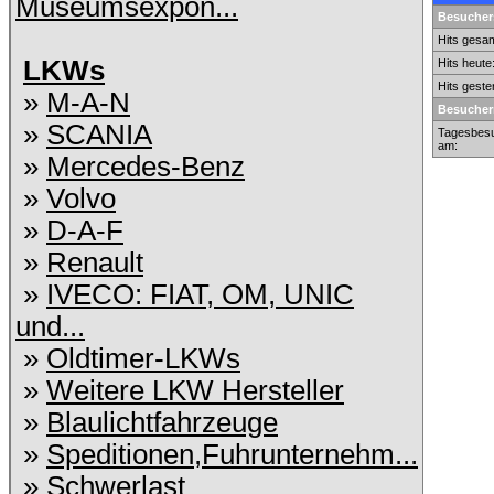
Museumsexpon...
Besuchers
Hits gesam
LKWs
Hits heute
Hits geste
»
M-A-N
Besucher
»
SCANIA
Tagesbesu
am:
»
Mercedes-Benz
»
Volvo
»
D-A-F
»
Renault
»
IVECO: FIAT, OM, UNIC
und...
»
Oldtimer-LKWs
»
Weitere LKW Hersteller
»
Blaulichtfahrzeuge
»
Speditionen,Fuhrunternehm...
»
Schwerlast