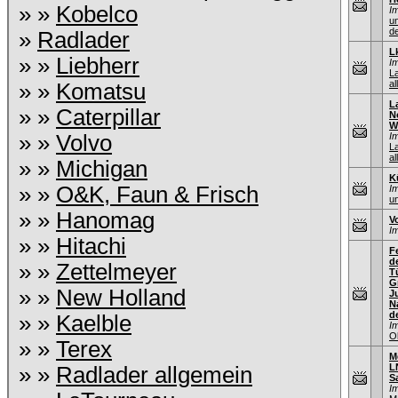
» »
Kobelco
I
u
de
»
Radlader
L
» »
Liebherr
I
L
al
» »
Komatsu
L
» »
Caterpillar
N
W
» »
Volvo
I
L
al
» »
Michigan
K
» »
O&K, Faun & Frisch
I
un
» »
Hanomag
V
I
» »
Hitachi
F
d
» »
Zettelmeyer
T
G
» »
New Holland
J
N
d
» »
Kaelble
I
O
» »
Terex
M
L
» »
Radlader allgemein
S
I