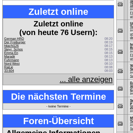
(
1
Zuletzt online
I
F
u
Zuletzt online
U
T
(von heute 76 Usern):
I
u
de
German HRD
08:20
Der Freiburger
08:19
Iv
hitachi126
08:17
R
Steyr_Schos
08:15
I
Emma En
08:15
F
Maradir
08:13
u
Fuhrmann
08:13
Nord West
08:10
V
RaiLie
08:08
S
33.604
08:03
I
S
... alle anzeigen
D
X
G
Die nächsten Termine
I
S
P
- keine Termine -
2
I
Foren-Übersicht
M
T
I
S