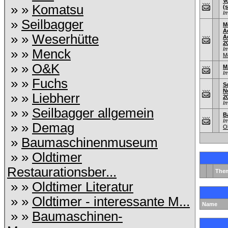
V
» »
Komatsu
(s
I
»
Seilbagger
M
A
» »
Weserhütte
A
2
I
» »
Menck
M
» »
O&K
M
I
» »
Fuchs
S
N
» »
Liebherr
2
I
» »
Seilbagger allgemein
B
I
» »
Demag
O
»
Baumaschinenmuseum
» »
Oldtimer
Restaurationsber...
The
» »
Oldtimer Literatur
» »
Oldtimer - interessante M...
Name
» »
Baumaschinen-