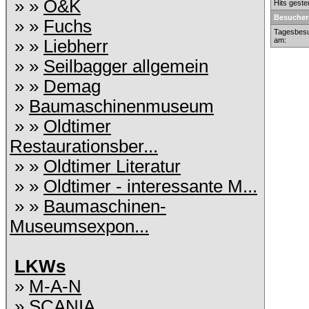
» »
O&K
Hits geste
Besucher
» »
Fuchs
Tagesbesu
am:
» »
Liebherr
» »
Seilbagger allgemein
» »
Demag
»
Baumaschinenmuseum
» »
Oldtimer
Restaurationsber...
» »
Oldtimer Literatur
» »
Oldtimer - interessante M...
» »
Baumaschinen-
Museumsexpon...
LKWs
»
M-A-N
»
SCANIA