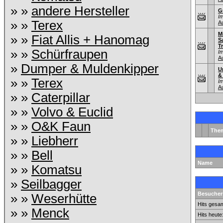
» »
andere Hersteller
G
I
» »
Terex
A
M
» »
Fiat Allis + Hanomag
S
T
» »
Schürfraupen
I
A
»
Dumper & Muldenkipper
U
&
» »
Terex
I
A
» »
Caterpillar
» »
Volvo & Euclid
» »
O&K Faun
The
» »
Liebherr
» »
Bell
Name
» »
Komatsu
»
Seilbagger
Besuchers
» »
Weserhütte
Hits gesam
» »
Menck
Hits heute