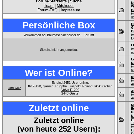
Forum-Startseite
|
Suche
N
Team
|
Mitglieder
W
Forum-FAQ
|
Impressum
H
I
d
Persönliche Box
H
G
B
I
Willkommen bei Baumaschinenbilder.de - Forum!
L
L
I
Sie sind nicht angemeldet.
au
L
N
I
Wer ist Online?
au
K
I
Es sind 2451 User online.
A
fh12-420
,
glarner
,
Krupp64
,
Luispold
,
Roland
,
sk-kutscher
,
Und wo?
Volvo F1220
A
2443 Gäste.
I
A
Zuletzt online
M
E
G
N
Zuletzt online
(
1
(von heute 252 Usern):
I
O
D