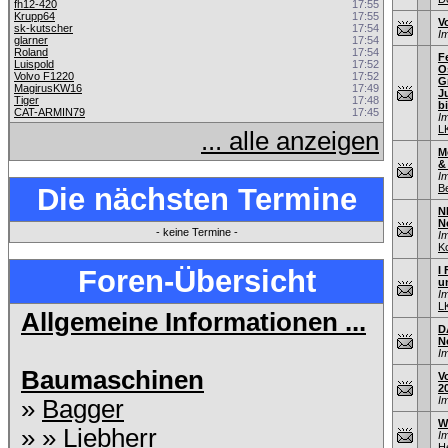
fh12-420
17:55
Krupp64
17:55
V
sk-kutscher
17:54
I
glarner
17:54
Roland
17:54
F
Luispold
17:52
O
Volvo F1220
17:52
G
MagirusKW16
17:49
J
Tiger
17:48
bi
CAT-ARMIN79
17:45
I
L
... alle anzeigen
M
&
I
Die nächsten Termine
B
N
N
- keine Termine -
I
K
Foren-Übersicht
I 
u
I
L
Allgemeine Informationen ...
D
N
I
Baumaschinen
V
2
I
»
Bagger
W
» »
Liebherr
I
He