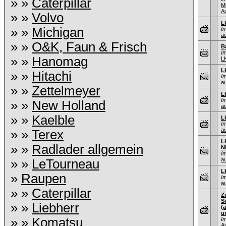
» »
Caterpillar
M
A
» »
Volvo
L
» »
Michigan
I
au
» »
O&K, Faun & Frisch
B
I
» »
Hanomag
L
L
» »
Hitachi
I
au
» »
Zettelmeyer
L
I
» »
New Holland
au
» »
Kaelble
L
I
au
» »
Terex
L
» »
Radlader allgemein
N
I
au
» »
LeTourneau
L
»
Raupen
I
au
» »
Caterpillar
Z
S
» »
Liebherr
(
u
» »
Komatsu
I
A