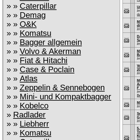
» »
Caterpillar
U
I
» »
Demag
d
» »
O&K
M
d
I
» »
Komatsu
D
» »
Bagger allgemein
S
I
» »
Volvo & Akerman
M
B
» »
Fiat & Hitachi
I
V
» »
Case & Poclain
2
I
» »
Atlas
M
A
» »
Zeppelin & Sennebogen
F 
I
» »
Mini- und Kompaktbagger
B
M
» »
Kobelco
I
»
Radlader
S
G
I
» »
Liebherr
5
» »
Komatsu
T
K
I