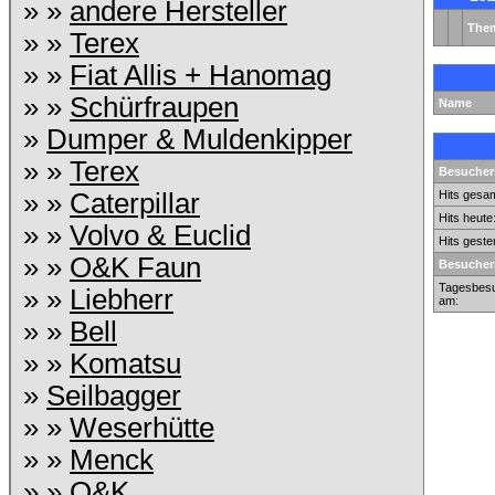
» »
andere Hersteller
The
» »
Terex
» »
Fiat Allis + Hanomag
» »
Schürfraupen
Name
»
Dumper & Muldenkipper
» »
Terex
Besuchers
» »
Caterpillar
Hits gesam
Hits heute
» »
Volvo & Euclid
Hits geste
» »
O&K Faun
Besucher
Tagesbesu
» »
Liebherr
am:
» »
Bell
» »
Komatsu
»
Seilbagger
» »
Weserhütte
» »
Menck
» »
O&K