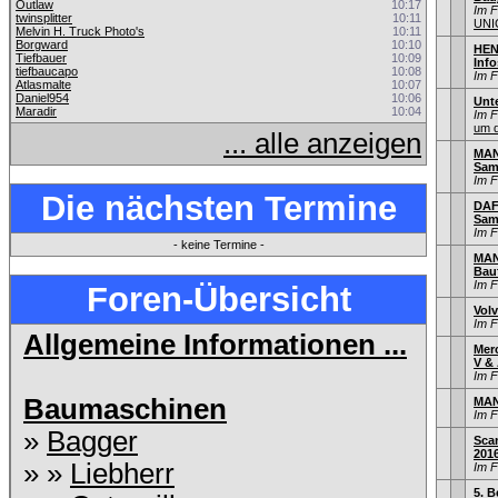
Outlaw
10:17
Im 
twinsplitter
10:11
UNI
Melvin H. Truck Photo's
10:11
Borgward
10:10
HEN
Tiefbauer
10:09
Info
tiefbaucapo
10:08
Im 
Atlasmalte
10:07
Daniel954
10:06
Unt
Maradir
10:04
Im 
um d
... alle anzeigen
MAN 
Sam
Im 
Die nächsten Termine
DAF 
Sam
Im 
- keine Termine -
MAN
Bau
Im 
Foren-Übersicht
Volv
Im 
Allgemeine Informationen ...
Mer
V & 
Im 
Baumaschinen
MAN
Im 
»
Bagger
Sca
201
» »
Liebherr
Im 
5. B