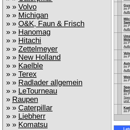
» »
Volvo
Gus
Im 
Aufb
» »
Michigan
Mil
» »
O&K, Faun & Frisch
Sam
Im 
Aufb
» »
Hanomag
Umz
» »
Hitachi
Möb
Im 
» »
Zettelmeyer
Aufb
Vol
» »
New Holland
Im 
» »
Kaelble
Aut
Im 
Aufb
» »
Terex
Wei
» »
Radlader allgemein
Im 
Sped
» »
LeTourneau
Berl
Im 
»
Raupen
Sped
und 
» »
Caterpillar
Kae
Im 
» »
Liebherr
» »
Komatsu
Let