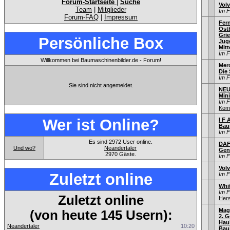
Forum-Startseite
|
Suche
Vol
Team
|
Mitglieder
Im 
Forum-FAQ
|
Impressum
Fer
Ostb
Gri
Persönliche Box
Jug
Mitt
Im 
Willkommen bei Baumaschinenbilder.de - Forum!
Mer
Die
Im 
Sie sind nicht angemeldet.
NEU
Min
Im 
Kom
Wer ist Online?
I F 
Bau
Im 
Es sind 2972 User online.
DAF
Und wo?
Neandertaler
Gen
2970 Gäste.
Im 
Vol
Zuletzt online
Im 
Whi
Im 
Zuletzt online
Hers
Mag
(von heute 145 Usern):
2. G
Hau
Neandertaler
10:20
Bauj