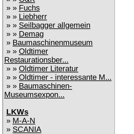
» »
Fuchs
» »
Liebherr
» »
Seilbagger allgemein
» »
Demag
»
Baumaschinenmuseum
» »
Oldtimer
Restaurationsber...
» »
Oldtimer Literatur
» »
Oldtimer - interessante M...
» »
Baumaschinen-
Museumsexpon...
LKWs
»
M-A-N
»
SCANIA