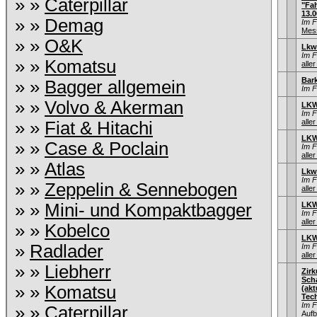
» »
Caterpillar
"Fah
13.0
» »
Demag
Im 
Mess
» »
O&K
Lkw
Im 
» »
Komatsu
aller
Bar
» »
Bagger allgemein
Im 
» »
Volvo & Akerman
LKW
Im 
aller
» »
Fiat & Hitachi
LKW
» »
Case & Poclain
Im 
aller
» »
Atlas
Lkw
Im 
» »
Zeppelin & Sennebogen
aller
» »
Mini- und Kompaktbagger
LKW
Im 
aller
» »
Kobelco
LKW
»
Radlader
Im 
aller
» »
Liebherr
Zir
Sch
» »
Komatsu
(ak
Tec
Im 
» »
Caterpillar
Aufb