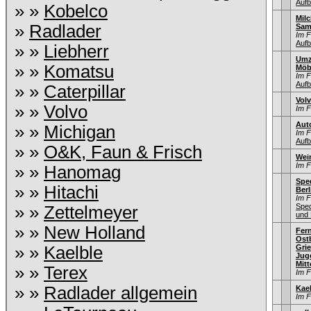
Aufb
» »
Kobelco
Mil
»
Radlader
Sam
Im 
Aufb
» »
Liebherr
Umz
» »
Komatsu
Möb
Im 
Aufb
» »
Caterpillar
Vol
» »
Volvo
Im 
Aut
» »
Michigan
Im 
Aufb
» »
O&K, Faun & Frisch
Wei
Im 
» »
Hanomag
Sped
» »
Hitachi
Berl
Im 
Sped
» »
Zettelmeyer
und 
» »
New Holland
Fer
Ostb
» »
Kaelble
Gri
Jug
Mitt
» »
Terex
Im 
» »
Radlader allgemein
Kae
Im 