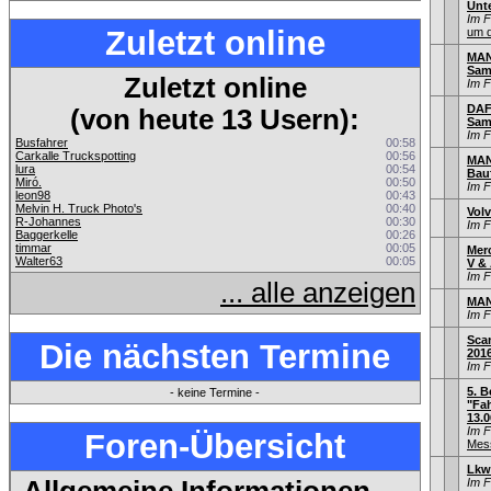
Unt
Im 
Zuletzt online
um d
MAN 
Sam
Zuletzt online
Im 
DAF 
(von heute 13 Usern):
Sam
Im 
Busfahrer
00:58
Carkalle Truckspotting
00:56
MAN
lura
00:54
Bau
Miró.
00:50
Im 
leon98
00:43
Melvin H. Truck Photo's
00:40
Volv
R-Johannes
00:30
Im 
Baggerkelle
00:26
timmar
00:05
Mer
Walter63
00:05
V & 
Im 
... alle anzeigen
MAN
Im 
Sca
Die nächsten Termine
201
Im 
5. B
- keine Termine -
"Fah
13.0
Im 
Foren-Übersicht
Mess
Lkw
Im 