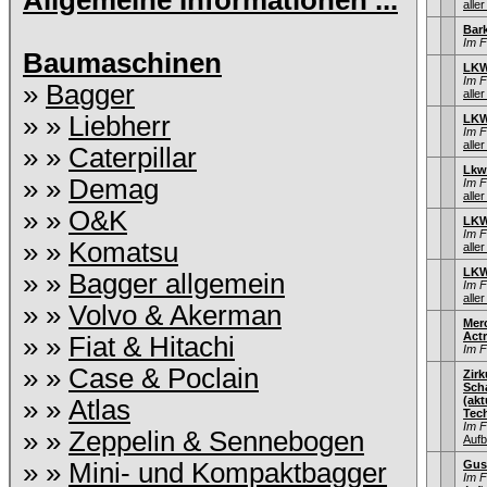
Allgemeine Informationen ...
aller
Bar
Im 
Baumaschinen
LKW
Im 
»
Bagger
aller
» »
Liebherr
LKW
Im 
aller
» »
Caterpillar
Lkw
» »
Demag
Im 
aller
» »
O&K
LKW
Im 
» »
Komatsu
aller
LKW
» »
Bagger allgemein
Im 
aller
» »
Volvo & Akerman
Mer
Act
» »
Fiat & Hitachi
Im 
» »
Case & Poclain
Zir
Sch
(ak
» »
Atlas
Tec
Im 
» »
Zeppelin & Sennebogen
Aufb
» »
Mini- und Kompaktbagger
Gus
Im 