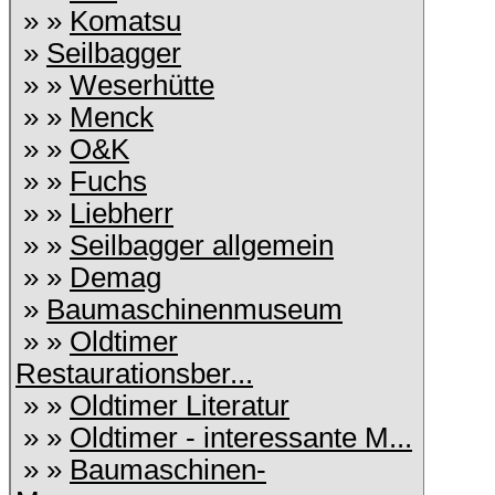
» »
Komatsu
»
Seilbagger
» »
Weserhütte
» »
Menck
» »
O&K
» »
Fuchs
» »
Liebherr
» »
Seilbagger allgemein
» »
Demag
»
Baumaschinenmuseum
» »
Oldtimer
Restaurationsber...
» »
Oldtimer Literatur
» »
Oldtimer - interessante M...
» »
Baumaschinen-