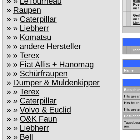
» »
LeTourneau
gel
Pos
»
Raupen
Im 
Gei
» »
Caterpillar
Im 
Mess
» »
Liebherr
» »
Komatsu
» »
andere Hersteller
The
» »
Terex
» »
Fiat Allis + Hanomag
Name
» »
Schürfraupen
»
Dumper & Muldenkipper
» »
Terex
Besuchers
Hits gesam
» »
Caterpillar
Hits heute
» »
Volvo & Euclid
Hits geste
Besucher
» »
O&K Faun
Tagesbesu
» »
Liebherr
am:
» »
Bell