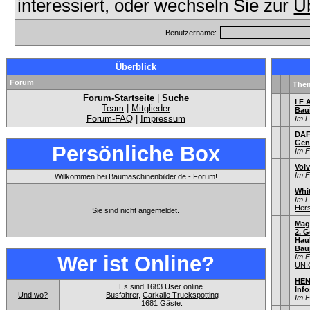
interessiert, oder wechseln Sie zur
Üb
Benutzername:
Überblick
Forum
The
Forum-Startseite
|
Suche
I F 
Team
|
Mitglieder
Bau
Forum-FAQ
|
Impressum
Im 
DAF
Gen
Persönliche Box
Im 
Vol
Im 
Willkommen bei Baumaschinenbilder.de - Forum!
Whi
Im 
Hers
Sie sind nicht angemeldet.
Mag
2. G
Hau
Bauj
Wer ist Online?
Im 
UNI
HEN
Es sind 1683 User online.
Info
Und wo?
Busfahrer
,
Carkalle Truckspotting
Im 
1681 Gäste.