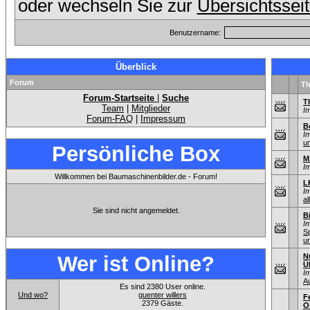
oder wechseln Sie zur
Übersichtssei
Benutzername:
Überblick
Forum
T
Forum-Startseite
|
Suche
T
Team
|
Mitglieder
I
Forum-FAQ
|
Impressum
B
I
u
Persönliche Box
M
I
Willkommen bei Baumaschinenbilder.de - Forum!
L
I
al
Sie sind nicht angemeldet.
B
I
S
u
Wer ist Online?
N
Ü
I
A
Es sind 2380 User online.
Und wo?
guenter willers
F
2379 Gäste.
O