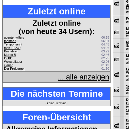
G
J
Zuletzt online
M
I
F
Zuletzt online
I
M
(von heute 34 Usern):
S
I
guenter willers
06:15
thomas7
06:01
M
Tempomanni
04:45
S
man 19.230
04:26
I
Busfahrer
03:29
Marco B
02:46
L
Dr.KD
02:25
I
Weissalfagta
02:06
al
clausg
01:49
Der Freiburger
01:30
L
W
... alle anzeigen
I
al
S
2
Die nächsten Termine
I
D
- keine Termine -
O
I
S
u
Foren-Übersicht
D
I
S