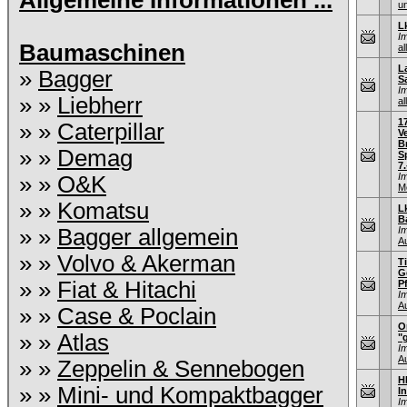
Allgemeine Informationen ...
u
L
I
Baumaschinen
al
L
»
Bagger
S
I
» »
Liebherr
al
1
» »
Caterpillar
V
B
» »
Demag
S
7.
I
» »
O&K
M
» »
Komatsu
L
B
» »
Bagger allgemein
I
A
» »
Volvo & Akerman
T
G
» »
Fiat & Hitachi
P
I
A
» »
Case & Poclain
O
» »
Atlas
"
I
A
» »
Zeppelin & Sennebogen
H
» »
Mini- und Kompaktbagger
I
I