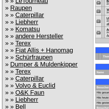
» »
LeTourneau
B
I
»
Raupen
V
I
» »
Caterpillar
L
» »
Liebherr
I
al
» »
Komatsu
A
I
» »
andere Hersteller
A
» »
Terex
» »
Fiat Allis + Hanomag
» »
Schürfraupen
The
»
Dumper & Muldenkipper
» »
Terex
Name
» »
Caterpillar
» »
Volvo & Euclid
Besuchers
» »
O&K Faun
Hits gesam
» »
Liebherr
Hits heute
Hits geste
» »
Bell
Besucher