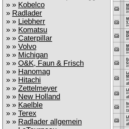
» »
Kobelco
M
I
»
Radlader
I
M
» »
Liebherr
V
I
» »
Komatsu
M
D
» »
Caterpillar
I
» »
Volvo
M
D
» »
Michigan
I
D
» »
O&K, Faun & Frisch
G
I
» »
Hanomag
L
M
» »
Hitachi
I
al
» »
Zettelmeyer
L
I
» »
New Holland
al
» »
Kaelble
I
I
He
» »
Terex
L
» »
Radlader allgemein
I
al