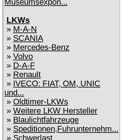
Museumsexpon...
LKWs
»
M-A-N
»
SCANIA
»
Mercedes-Benz
»
Volvo
»
D-A-F
»
Renault
»
IVECO: FIAT, OM, UNIC
und...
»
Oldtimer-LKWs
»
Weitere LKW Hersteller
»
Blaulichtfahrzeuge
»
Speditionen,Fuhrunternehm...
»
Schwerlast