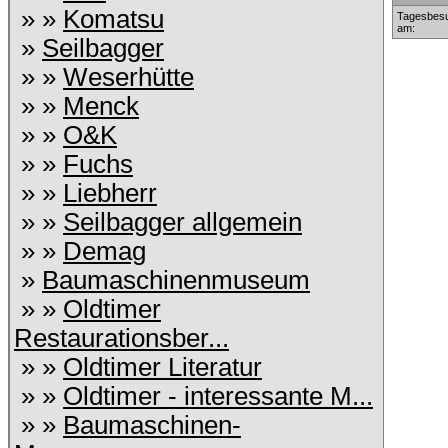
» »
Komatsu
Tagesbesu
am:
»
Seilbagger
» »
Weserhütte
» »
Menck
» »
O&K
» »
Fuchs
» »
Liebherr
» »
Seilbagger allgemein
» »
Demag
»
Baumaschinenmuseum
» »
Oldtimer
Restaurationsber...
» »
Oldtimer Literatur
» »
Oldtimer - interessante M...
» »
Baumaschinen-