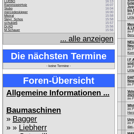
LUEBO
16:13
Gri
RammsteinHolz
16:07
Jug
Stubo
16:04
bis 
mercedeskipper
16:00
Im 
Mistral
15:58
LKW
Steyr_Schos
15:58
schukie6
15:57
Mer
Dr.KD
15:56
& L
M.Schauer
15:56
Im 
Ben
... alle anzeigen
NEU
Neu
Im 
Die nächsten Termine
Kom
I F 
und
- keine Termine -
Im 
LKW
Foren-Übersicht
DAF
New
Im 
Allgemeine Informationen ...
Vol
202
Im 
Whi
Baumaschinen
Im 
Hers
»
Bagger
Unt
Im 
» »
Liebherr
das,
MAN