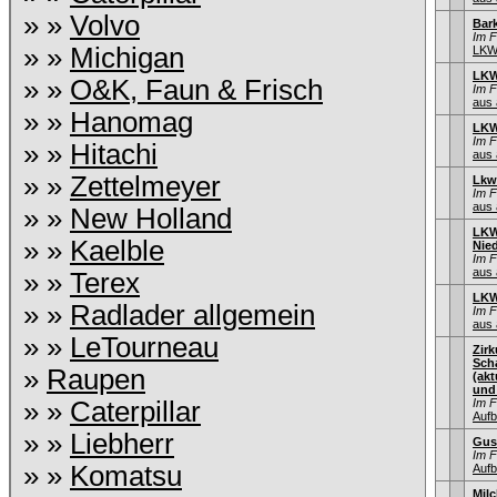
» »
Volvo
Bar
Im 
» »
Michigan
LKW
LKW
» »
O&K, Faun & Frisch
Im 
aus 
» »
Hanomag
LKW
Im 
» »
Hitachi
aus 
» »
Zettelmeyer
Lkw
Im 
aus 
» »
New Holland
LKW
» »
Kaelble
Nie
Im 
aus 
» »
Terex
LKW
» »
Radlader allgemein
Im 
aus 
» »
LeTourneau
Zir
Sch
»
Raupen
(ak
und
» »
Caterpillar
Im 
Aufb
» »
Liebherr
Gus
Im 
» »
Komatsu
Aufb
Mil