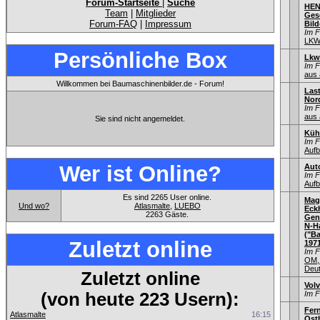
Forum-Startseite
|
Suche
HEN
Team
|
Mitglieder
Gesc
Forum-FAQ
|
Impressum
Bild
Im 
LKW
Persönliche Box
Lkw
Im 
aus 
Willkommen bei Baumaschinenbilder.de - Forum!
Las
Nord
Im 
aus 
Sie sind nicht angemeldet.
Küh
Im 
Aufb
Wer ist Online?
Aut
Im 
Aufb
Es sind 2265 User online.
Mag
Und wo?
Atlasmalte
,
LUEBO
Eck
2263 Gäste.
Gen
N-H
("Ba
Zuletzt online
1971
Im 
OM,
Deu
Zuletzt online
Vol
(von heute 223 Usern):
Im 
Fer
Atlasmalte
16:15
Ostb