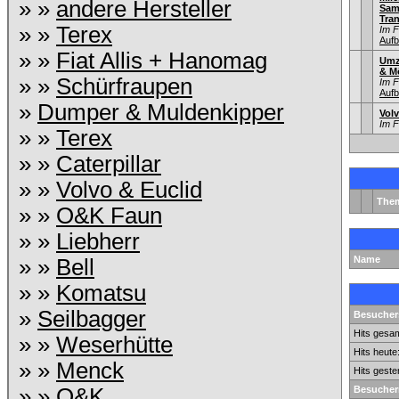
» »
andere Hersteller
Sam
Tra
» »
Terex
Im 
Aufb
» »
Fiat Allis + Hanomag
Umz
& M
» »
Schürfraupen
Im 
Aufb
»
Dumper & Muldenkipper
Vol
Im 
» »
Terex
» »
Caterpillar
» »
Volvo & Euclid
The
» »
O&K Faun
» »
Liebherr
Name
» »
Bell
» »
Komatsu
»
Seilbagger
Besuchers
Hits gesam
» »
Weserhütte
Hits heute
» »
Menck
Hits geste
» »
O&K
Besucher