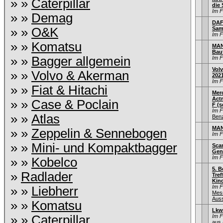
» »
Caterpillar
die
Im 
» »
Demag
DAF 
» »
O&K
Sam
Im 
» »
Komatsu
MAN
Bau
» »
Bagger allgemein
Im 
Volv
» »
Volvo & Akerman
202
Im 
» »
Fiat & Hitachi
Mer
Act
» »
Case & Poclain
F (s
Im 
» »
Atlas
Ben
MAN
» »
Zeppelin & Sennebogen
Im 
» »
Mini- und Kompaktbagger
Scan
Gen
Im 
» »
Kobelco
5. B
»
Radlader
Tref
Kind
Im 
» »
Liebherr
Mes
Auss
» »
Komatsu
Lkw
» »
Caterpillar
Im 
aus 