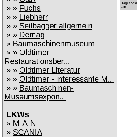
Tagesbesu
» »
Fuchs
am:
» »
Liebherr
» »
Seilbagger allgemein
» »
Demag
»
Baumaschinenmuseum
» »
Oldtimer
Restaurationsber...
» »
Oldtimer Literatur
» »
Oldtimer - interessante M...
» »
Baumaschinen-
Museumsexpon...
LKWs
»
M-A-N
»
SCANIA