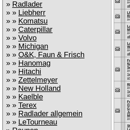
»
Radlader
I
al
» »
Liebherr
L
R
» »
Komatsu
I
L
» »
Caterpillar
M
I
» »
Volvo
al
L
» »
Michigan
W
I
» »
O&K, Faun & Frisch
al
F
» »
Hanomag
N
S
» »
Hitachi
I
S
» »
Zettelmeyer
u
R
» »
New Holland
I
S
» »
Kaelble
u
F
» »
Terex
O
G
» »
Radlader allgemein
J
M
I
» »
LeTourneau
S
L