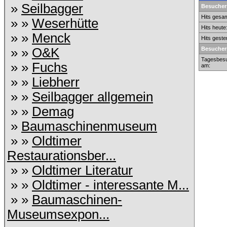
»
Seilbagger
Besuchers
Hits gesam
» »
Weserhütte
Hits heute
» »
Menck
Hits geste
» »
O&K
Besucher
Tagesbesu
» »
Fuchs
am:
» »
Liebherr
» »
Seilbagger allgemein
» »
Demag
»
Baumaschinenmuseum
» »
Oldtimer
Restaurationsber...
» »
Oldtimer Literatur
» »
Oldtimer - interessante M...
» »
Baumaschinen-
Museumsexpon...