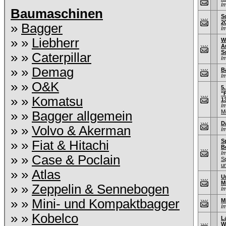
I
Baumaschinen
S
2
»
Bagger
I
» »
Liebherr
W
A
S
» »
Caterpillar
I
» »
Demag
B
I
» »
O&K
5
"
» »
Komatsu
1
I
M
» »
Bagger allgemein
D
» »
Volvo & Akerman
I
S
» »
Fiat & Hitachi
B
I
» »
Case & Poclain
S
u
» »
Atlas
U
M
» »
Zeppelin & Sennebogen
I
» »
Mini- und Kompaktbagger
M
I
» »
Kobelco
L
W