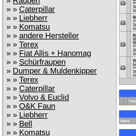
»
Raupen
I
S
» »
Caterpillar
u
» »
Liebherr
R
I
» »
Komatsu
S
u
» »
andere Hersteller
R
U
» »
Terex
H
I
S
» »
Fiat Allis + Hanomag
u
» »
Schürfraupen
H
L
I
»
Dumper & Muldenkipper
S
u
» »
Terex
» »
Caterpillar
» »
Volvo & Euclid
The
» »
O&K Faun
» »
Liebherr
Name
» »
Bell
» »
Komatsu