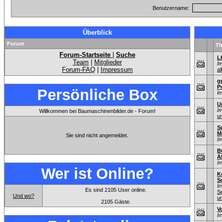
Benutzername:
Überblick
Forum
T
Forum-Startseite
|
Suche
L
Team
|
Mitglieder
I
Forum-FAQ
|
Impressum
al
g
P
Persönliche Box
I
U
I
Willkommen bei Baumaschinenbilder.de - Forum!
u
S
M
Sie sind nicht angemeldet.
I
B
A
I
Wer ist Online?
K
S
I
Es sind 2105 User online.
S
Und wo?
u
2105 Gäste.
V
I