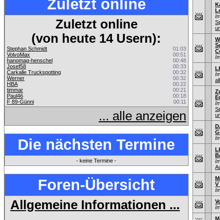
Zuletzt online
K
L
I
Zuletzt online
S
u
(von heute 14 Usern):
W
S
Stephan Schmidt
01:03
C
VolvoMax
00:51
I
hanomag-henschel
00:48
Josef58
00:33
L
Carkalle Truckspotting
00:32
I
Werner
00:32
al
HBA
00:22
timmar
00:21
Z
Paul46
00:18
E
F 89-Günni
00:11
I
S
... alle anzeigen
u
D
G
I
Die nächsten Termine
L
B
- keine Termine -
I
A
M
Foren-Übersicht
V
I
Allgemeine Informationen ...
V
I
M